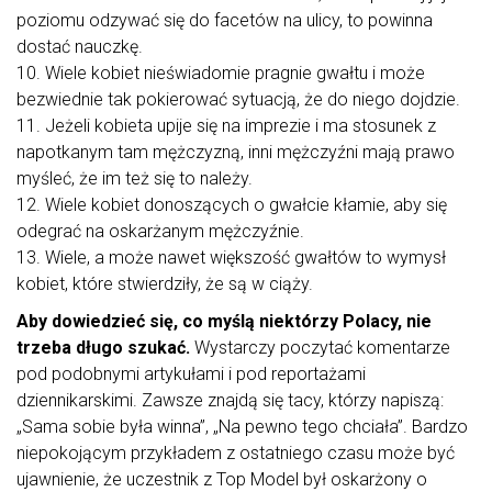
poziomu odzywać się do facetów na ulicy, to powinna
dostać nauczkę.
10. Wiele kobiet nieświadomie pragnie gwałtu i może
bezwiednie tak pokierować sytuacją, że do niego dojdzie.
11. Jeżeli kobieta upije się na imprezie i ma stosunek z
napotkanym tam mężczyzną, inni mężczyźni mają prawo
myśleć, że im też się to należy.
12. Wiele kobiet donoszących o gwałcie kłamie, aby się
odegrać na oskarżanym mężczyźnie.
13. Wiele, a może nawet większość gwałtów to wymysł
kobiet, które stwierdziły, że są w ciąży.
Aby dowiedzieć się, co myślą niektórzy Polacy, nie
trzeba długo szukać.
Wystarczy poczytać komentarze
pod podobnymi artykułami i pod reportażami
dziennikarskimi. Zawsze znajdą się tacy, którzy napiszą:
„Sama sobie była winna”, „Na pewno tego chciała”. Bardzo
niepokojącym przykładem z ostatniego czasu może być
ujawnienie, że uczestnik z Top Model był oskarżony o