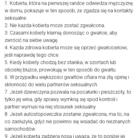
1. Kobieta, która na pierwszej randce odwiedza mężczyznę
w domu, pokazuje w ten sposób, że zgadza się na kontakty
seksualne.
2. Nie każda kobieta może zostać zgwałcona.
3. Czasami kobiety kłamią donosząc o gwałcie, aby
zwrócić na siebie uwagę.
4. Każda zdrowa kobieta może się oprzeć gwałcicielowi,
jeśli naprawdę tego chce.
5. Kiedy kobiety chodzą bez stanika, w szortach lub
obcisłej bluzce, prowokują w ten sposób do gwałtu.
6. W przypadku większości gwałtów ofiara ma złą opinię i
skłonność do wielu partnerów seksualnych.
7. Jeżeli dziewczyna pozwala na pocałunki i pieszczoty, to
tylko jej wina, gdy sprawy wymkną się spod kontroli i
partner wymusi na niej stosunek seksualny.
8. Jeżeli autostopowiczka zostanie zgwałcona, ma to, na
co zasłużyła, gdyż nie powinno się wsiadać do nieznanych
samochodów.
9. Jeżeli kobieta zadziera nosa i uważa, że to poniżej jej