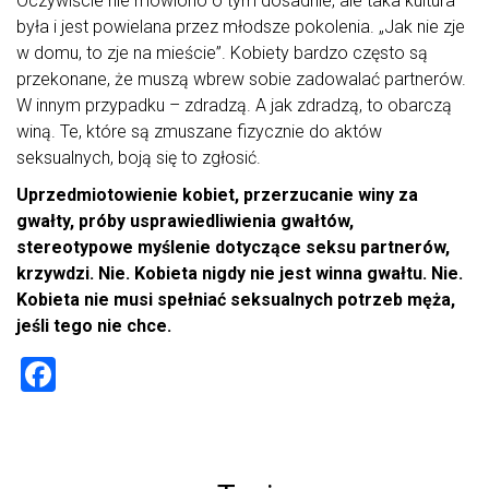
Oczywiście nie mówiono o tym dosadnie, ale taka kultura
była i jest powielana przez młodsze pokolenia. „Jak nie zje
w domu, to zje na mieście”. Kobiety bardzo często są
przekonane, że muszą wbrew sobie zadowalać partnerów.
W innym przypadku – zdradzą. A jak zdradzą, to obarczą
winą. Te, które są zmuszane fizycznie do aktów
seksualnych, boją się to zgłosić.
Uprzedmiotowienie kobiet, przerzucanie winy za
gwałty, próby usprawiedliwienia gwałtów,
stereotypowe myślenie dotyczące seksu partnerów,
krzywdzi. Nie. Kobieta nigdy nie jest winna gwałtu. Nie.
Kobieta nie musi spełniać seksualnych potrzeb męża,
jeśli tego nie chce.
F
a
ce
b