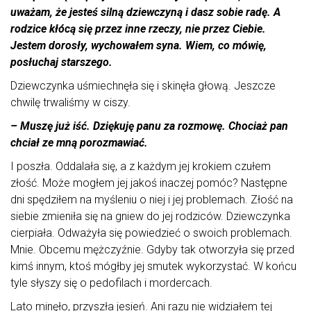
uważam, że jesteś silną dziewczyną i dasz sobie radę. A
rodzice kłócą się przez inne rzeczy, nie przez Ciebie.
Jestem dorosły, wychowałem syna. Wiem, co mówię,
posłuchaj starszego.
Dziewczynka uśmiechnęła się i skinęła głową. Jeszcze
chwilę trwaliśmy w ciszy.
– Muszę już iść. Dziękuję panu za rozmowę. Chociaż pan
chciał ze mną porozmawiać.
I poszła. Oddalała się, a z każdym jej krokiem czułem
złość. Może mogłem jej jakoś inaczej pomóc? Następne
dni spędziłem na myśleniu o niej i jej problemach. Złość na
siebie zmieniła się na gniew do jej rodziców. Dziewczynka
cierpiała. Odważyła się powiedzieć o swoich problemach.
Mnie. Obcemu mężczyźnie. Gdyby tak otworzyła się przed
kimś innym, ktoś mógłby jej smutek wykorzystać. W końcu
tyle słyszy się o pedofilach i mordercach.
Lato minęło, przyszła jesień. Ani razu nie widziałem tej