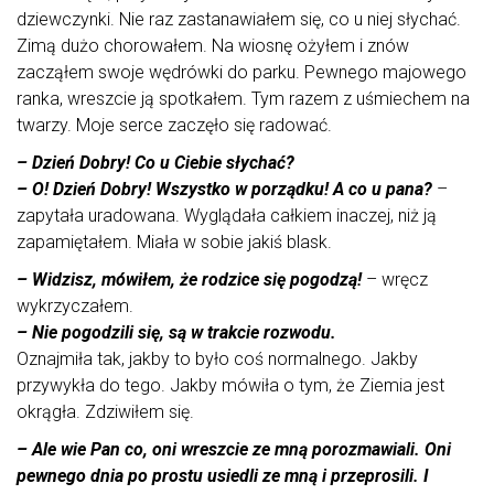
dziewczynki. Nie raz zastanawiałem się, co u niej słychać.
Zimą dużo chorowałem. Na wiosnę ożyłem i znów
zacząłem swoje wędrówki do parku. Pewnego majowego
ranka, wreszcie ją spotkałem. Tym razem z uśmiechem na
twarzy. Moje serce zaczęło się radować.
– Dzień Dobry! Co u Ciebie słychać?
– O! Dzień Dobry! Wszystko w porządku! A co u pana?
–
zapytała uradowana. Wyglądała całkiem inaczej, niż ją
zapamiętałem. Miała w sobie jakiś blask.
– Widzisz, mówiłem, że rodzice się pogodzą!
– wręcz
wykrzyczałem.
– Nie pogodzili się, są w trakcie rozwodu.
Oznajmiła tak, jakby to było coś normalnego. Jakby
przywykła do tego. Jakby mówiła o tym, że Ziemia jest
okrągła. Zdziwiłem się.
– Ale wie Pan co, oni wreszcie ze mną porozmawiali. Oni
pewnego dnia po prostu usiedli ze mną i przeprosili. I