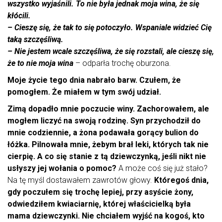
wszystko wyjaśnili. To nie była jednak moja wina, że się
kłócili.
– Cieszę się, że tak to się potoczyło. Wspaniale widzieć Cię
taką szczęśliwą.
– Nie jestem wcale szczęśliwa, że się rozstali, ale cieszę się,
że to nie moja wina
– odparła trochę oburzona.
Moje życie tego dnia nabrało barw. Czułem, że
pomogłem. Że miałem w tym swój udział.
Zimą dopadło mnie poczucie winy. Zachorowałem, ale
mogłem liczyć na swoją rodzinę. Syn przychodził do
mnie codziennie, a żona podawała gorący bulion do
łóżka. Pilnowała mnie, żebym brał leki, których tak nie
cierpię. A co się stanie z tą dziewczynką, jeśli nikt nie
usłyszy jej wołania o pomoc?
A może coś się już stało?
Na tę myśl dostawałem zawrotów głowy.
Któregoś dnia,
gdy poczułem się trochę lepiej, przy asyście żony,
odwiedziłem kwiaciarnię, której właścicielką była
mama dziewczynki. Nie chciałem wyjść na kogoś, kto