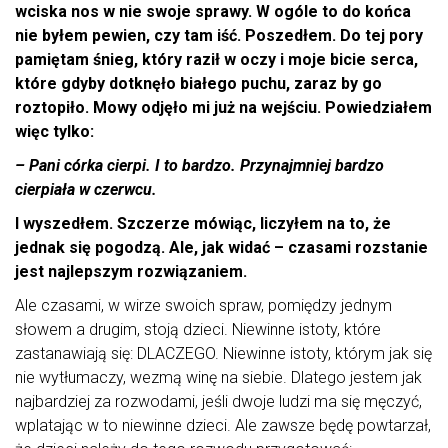
wciska nos w nie swoje sprawy. W ogóle to do końca
nie byłem pewien, czy tam iść. Poszedłem. Do tej pory
pamiętam śnieg, który raził w oczy i moje bicie serca,
które gdyby dotknęło białego puchu, zaraz by go
roztopiło. Mowy odjęło mi już na wejściu. Powiedziałem
więc tylko:
– Pani córka cierpi. I to bardzo. Przynajmniej bardzo
cierpiała w czerwcu.
I wyszedłem. Szczerze mówiąc, liczyłem na to, że
jednak się pogodzą. Ale, jak widać – czasami rozstanie
jest najlepszym rozwiązaniem.
Ale czasami, w wirze swoich spraw, pomiędzy jednym
słowem a drugim, stoją dzieci. Niewinne istoty, które
zastanawiają się: DLACZEGO. Niewinne istoty, którym jak się
nie wytłumaczy, wezmą winę na siebie. Dlatego jestem jak
najbardziej za rozwodami, jeśli dwoje ludzi ma się męczyć,
wplatając w to niewinne dzieci. Ale zawsze będę powtarzał,