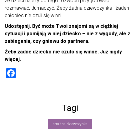
że dzieci należy do tego rozwodu przygotować:
rozmawiać, tłumaczyć. Żeby żadna dziewczynka i żaden
chłopiec nie czuli się winni.
Udostępnij. Być może Twoi znajomi są w ciężkiej
sytuacji i pomijają w niej dziecko – nie z wygody, ale z
zabiegania, czy gniewu do partnera.
Żeby żadne dziecko nie czuło się winne. Już nigdy
więcej.
F
a
ce
b
Tagi
o
ok
smutna dziewczynka