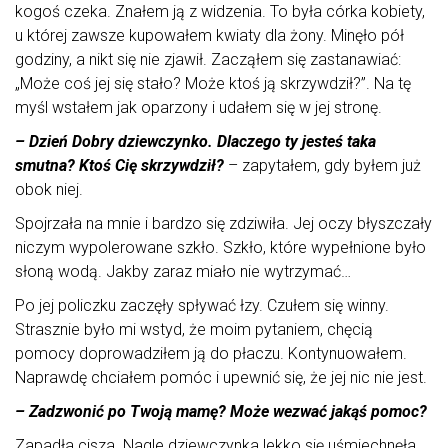
kogoś czeka. Znałem ją z widzenia. To była córka kobiety,
u której zawsze kupowałem kwiaty dla żony. Minęło pół
godziny, a nikt się nie zjawił. Zacząłem się zastanawiać:
„Może coś jej się stało? Może ktoś ją skrzywdził?”. Na tę
myśl wstałem jak oparzony i udałem się w jej stronę.
– Dzień Dobry dziewczynko. Dlaczego ty jesteś taka
smutna? Ktoś Cię skrzywdził?
– zapytałem, gdy byłem już
obok niej.
Spojrzała na mnie i bardzo się zdziwiła. Jej oczy błyszczały
niczym wypolerowane szkło. Szkło, które wypełnione było
słoną wodą. Jakby zaraz miało nie wytrzymać…
Po jej policzku zaczęły spływać łzy. Czułem się winny.
Strasznie było mi wstyd, że moim pytaniem, chęcią
pomocy doprowadziłem ją do płaczu. Kontynuowałem.
Naprawdę chciałem pomóc i upewnić się, że jej nic nie jest.
– Zadzwonić po Twoją mamę? Może wezwać jakąś pomoc?
Zapadła cisza. Nagle dziewczynka lekko się uśmiechnęła,