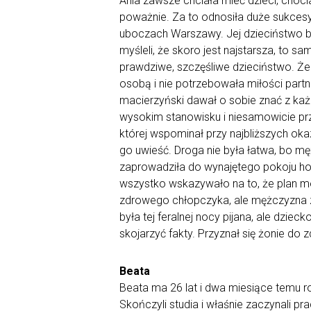
Ania zawsze chciała mieć dzieci, chocia
poważnie. Za to odnosiła duże sukces
uboczach Warszawy. Jej dzieciństwo był
myśleli, że skoro jest najstarsza, to 
prawdziwe, szczęśliwe dzieciństwo. Że 
osobą i nie potrzebowała miłości partn
macierzyński dawał o sobie znać z każ
wysokim stanowisku i niesamowicie przys
której wspominał przy najbliższych ok
go uwieść. Droga nie była łatwa, bo m
zaprowadziła do wynajętego pokoju hot
wszystko wskazywało na to, że plan m
zdrowego chłopczyka, ale mężczyzna z b
była tej feralnej nocy pijana, ale dziec
skojarzyć fakty. Przyznał się żonie do z
Beata
Beata ma 26 lat i dwa miesiące temu ro
Skończyli studia i właśnie zaczynali pr