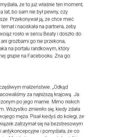
myślała, że to już właśnie ten moment,
ka lat, bo sam nie był pewny, czy
pisze. Przekonywał ją, że chce mieć
 temat i naciskała na partnera, żeby
 wciąż rosło w sercu Beaty i doszło do
 ani groźbami go nie przekona,
aka na portalu randkowym, który
wnej grupie na Facebooku. Zna go
szczęśliwym małżeństwie. „Odkąd
Pracowaliśmy za najniższą krajową. Ja
iczonym po jego mamie. Mimo niskich
m. Wszystko zmieniło się, kiedy zdała
wojego męża. Pisał kiedyś do kolegi, że
 związek zatrzymał się na bezstresowym
ki antykoncepcyjne i pomyślała, że co