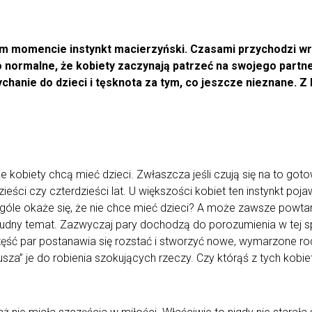
ym momencie instynkt macierzyński. Czasami przychodzi wra
o normalne, że kobiety zaczynają patrzeć na swojego partne
ychanie do dzieci i tęsknota za tym, co jeszcze nieznane. Z
że kobiety chcą mieć dzieci. Zwłaszcza jeśli czują się na to go
eści czy czterdzieści lat. U większości kobiet ten instynkt pojaw
ogóle okaże się, że nie chce mieć dzieci? A może zawsze powtar
, trudny temat. Zazwyczaj pary dochodzą do porozumienia w tej 
ęść par postanawia się rozstać i stworzyć nowe, wymarzone rod
sza” je do robienia szokujących rzeczy. Czy którąś z tych kobi