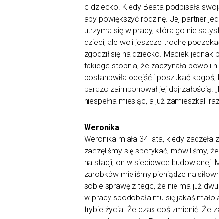
o dziecko. Kiedy Beata podpisała swoj
aby powiększyć rodzinę. Jej partner jed
utrzyma się w pracy, która go nie satysf
dzieci, ale woli jeszcze trochę poczeka
zgodził się na dziecko. Maciek jednak b
takiego stopnia, że zaczynała powoli n
postanowiła odejść i poszukać kogoś, 
bardzo zaimponował jej dojrzałością. 
niespełna miesiąc, a już zamieszkali raz
Weronika
Weronika miała 34 lata, kiedy zaczęła 
zaczęliśmy się spotykać, mówiliśmy, że
na stacji, on w sieciówce budowlanej
zarobków mieliśmy pieniądze na siłowni
sobie sprawę z tego, że nie ma już dwu
w pracy spodobała mu się jakaś małola
trybie życia. Że czas coś zmienić. Że 