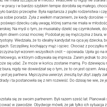
ż nie miała szczęścia w miłości. Właściwie to nigdy nie starała 
y w pracy i w bardzo szybkim tempie dorobiła się małego, cho
o bardzo przeciętne. Była najstarsza z piątki rodzeństwa i czę
sama sobie poradzi. Żyła z wielkim marzeniem, że kiedy dorośnie
poświęci dziecku całą uwagę, której sama nie miała w młodości.
erskiej. Na myśl o tym, że musiałaby dzielić się czymkolwiek, d
dym dniem coraz mocniej. Podobał jej się mężczyzna z biura, 
tojny. Wiedziała, że to idealny kandydat na ojca jej dziecka, bo 
azjach. Szczęśliwy, kochający mąż i ojciec. Chociaż z początku
ężczyzna był wzorem wszystkich cnót – opowiada. Upiła go na im
elowego, w którym odbywała się impreza. Zanim jednak to zrobił
oże się udać. Że może w końcu zostanie mamą. Po dziewięciu m
iura, nigdy nie dowiedział się o tym, że to on jest ojcem. Ania
ko jest jej partnera. Mężczyzna uwierzył, zresztą był zbyt zajęty
drady i ta postanowiła się z nim rozwieść. Do dzisiaj nie wie, że
zstała się ze swoim partnerem. Byli razem sześć lat. Planowali 
acować w zawodzie. Obydwoje mówili, że jak tylko ich sytuacja ży