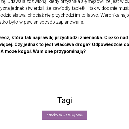
ążę. Udawała zdziwioną, kiedy przyznała się mężowi, że jest w c
yzna jednak stwierdził, że zawiodły tabletki i tak widocznie musia
 rodzicielstwa, chociaż nie przychodzi im to łatwo. Weronika naj
zystko było w pewien sposób zaplanowane.
rzecz, która tak naprawdę przychodzi znienacka. Ciężko n
więcej. Czy jednak to jest właściwa droga? Odpowiedzcie so
t? A może kogoś Wam one przypominają?
Tagi
dziecko za wszelką cenę