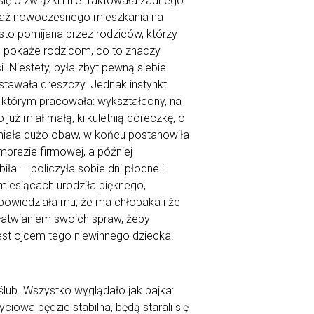
się o związki i nie traktowała żadnego
ciaż nowoczesnego mieszkania na
sto pomijana przez rodziców, którzy
 — pokaże rodzicom, co to znaczy
 Niestety, była zbyt pewną siebie
ostawała dreszczy. Jednak instynkt
w którym pracowała: wykształcony, na
już miał małą, kilkuletnią córeczkę, o
 miała dużo obaw, w końcu postanowiła
prezie firmowej, a później
a — policzyła sobie dni płodne i
iesiącach urodziła pięknego,
 powiedziała mu, że ma chłopaka i że
 załatwianiem swoich spraw, żeby
 jest ojcem tego niewinnego dziecka.
ślub. Wszystko wyglądało jak bajka:
ciowa będzie stabilna, będą starali się