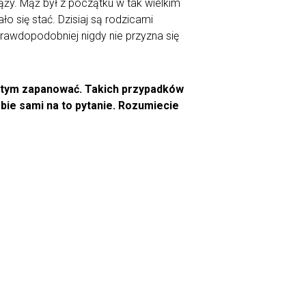
iąży. Mąż był z początku w tak wielkim
ło się stać. Dzisiaj są rodzicami
prawdopodobniej nigdy nie przyzna się
ad tym zapanować. Takich przypadków
bie sami na to pytanie. Rozumiecie