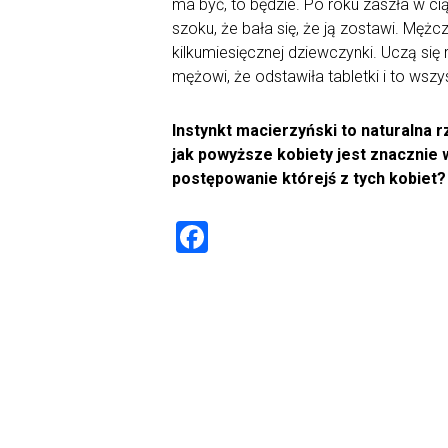
ma być, to będzie. Po roku zaszła w ci
szoku, że bała się, że ją zostawi. Mężcz
kilkumiesięcznej dziewczynki. Uczą się
mężowi, że odstawiła tabletki i to ws
Instynkt macierzyński to naturalna 
jak powyższe kobiety jest znacznie 
postępowanie którejś z tych kobie
F
a
ce
b
o
ok