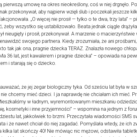
ą pierwszą umowę na okres nieokreślony, coś w niej drgnęło. Po
nak przekonywał, aby najpierw wzięli ślub i poczekali jeszcze kil
akcjonowała. „O więcej nie prosił — tylko o te dwa, trzy lata” – 
ć, żeby wszystko się ustabilizowało. Beata jednak ciągle drążyła
ył nieugięty i prosił, przekonywał. A marzenie o macierzyństwie
ienawidzić swojego partnera. Kiedy zrozumiała, że ani prośbami,
kto tak jak ona, pragnie dziecka TERAZ. Znalazła nowego chłop
„Ma 36 lat, jest kawalerem i pragnie dziecka” – opowiada na pe
em i starają się o dziecko.
zauważać, że jej zegar biologiczny tyka. Od sześciu lat była w 
 nie chcemy mieć dzieci. I ja naprawdę nie chciałam ich mieć. 
. Mieszkaliśmy w ładnym, wyremontowanym mieszkaniu odziedz
ę, kosmetyki i inne przyjemności” – wspomina na jednym z foru
dziestu lat, jakkolwiek to brzmi. Przeczytała wiadomości SMS s
ta i że nawet chciał do niej zagadać. Pomyślała wtedy, że ich
za kilka lat skończy 40! Nie mówiąc nic mężowi, odstawiła tablet