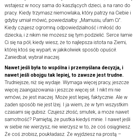
wstajesz w nocy sama do kaszlących dzieci, a na rano do
pracy. Kiedy trzymasz niemowlaka, który patrzy na Ciebie i
gdyby umiał mówić, powiedziałby: „Mamusiu, ufam Ci”.
Kiedy czujesz ogromną odpowiedzialność i miłość do
dziecka, i z nikim nie możesz się tym podzielić. Serce łamie
Ci się na pół, kiedy wiesz, że to najlepsza istota na Ziemi,
której ktoś się wyparł, w jakikolwiek sposób opuścił.
Zaniedbał, wybrał inaczej.
Nawet jeśli była to wspólna i przemyślana decyzja, i
nawet jeśli obojgu tak lepiej, to zawsze jest trudne.
Trudniejsze, niż się wydaje. Wymaga więcej pracy, jeszcze
więcej zaangażowania i jeszcze więcej sił. I nikt mi nie
wmówi, że jest inaczej. Może jest lepiej, faktycznie. Ale w
żaden sposób nie jest lżej. I ja wiem, że w tym wszystkim
czasami się gubisz. Czujesz złość, smutek, a może nawet
samotność? Pamiętaj, że pustka kiedyś minie. I nawet jeśli
w siebie nie wierzysz, nie wierzysz w to, że coś osiągniesz.
Że coś zrobisz, poukładasz. Że wyjdziesz na prostą –