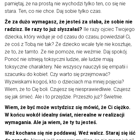
pamiętaj, że na prostą nie wychodzi tylko ten, co się nie
stara. Ten, co nie chce. Daj sobie tylko czas.
Że za dużo wymagasz, że jesteś za słaba, że sobie nie
radzisz. Ile razy to już słyszałaś?
Ile razy ojciec Twojego
dziecka, który widuje je od czasu do czasu, powiedział Ci,
że coś z Tobą nie tak? Że dziecko wcale tyle nie kosztuje,
że to, że tamto. Że nie pomoże, nie weźmie. Daj spokój.
Ponoć nie istnieją toksyczni ludzie, ale ludzie mają
toksyczne charaktery. Nie wszyscy nauczyli się empatii i
szacunku do kobiet. Czy warto się przejmować?
Wyzwiskami kogoś, kto o dzieciach ma mniej pojęcia?
Wiem, że to Cię boli. Czujesz się niesprawiedliwie. Czujesz
się jak śmieć. Ale i to przejdzie. Przeszło już? Świetnie.
Wiem, że być może wstydzisz się mówić, że Ci ciężko.
W końcu wokół idealny świat, nierealne w realizacji
wymagania. Ale ja wiem, że ty tu jesteś.
Weź kochana się nie poddawaj. Weź walcz. Staraj się iść