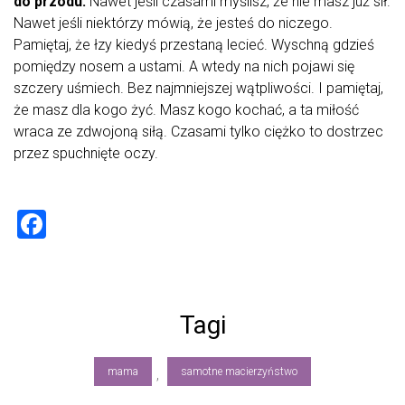
do przodu.
Nawet jeśli czasami myślisz, że nie masz już sił.
Nawet jeśli niektórzy mówią, że jesteś do niczego.
Pamiętaj, że łzy kiedyś przestaną lecieć. Wyschną gdzieś
pomiędzy nosem a ustami. A wtedy na nich pojawi się
szczery uśmiech. Bez najmniejszej wątpliwości. I pamiętaj,
że masz dla kogo żyć. Masz kogo kochać, a ta miłość
wraca ze zdwojoną siłą. Czasami tylko ciężko to dostrzec
przez spuchnięte oczy.
F
a
ce
b
Tagi
o
ok
mama
samotne macierzyństwo
,