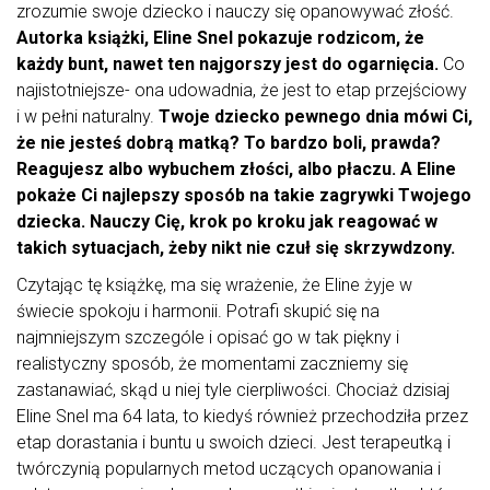
zrozumie swoje dziecko i nauczy się opanowywać złość.
Autorka książki, Eline Snel pokazuje rodzicom, że
każdy bunt, nawet ten najgorszy jest do ogarnięcia.
Co
najistotniejsze- ona udowadnia, że jest to etap przejściowy
i w pełni naturalny.
Twoje dziecko pewnego dnia mówi Ci,
że nie jesteś dobrą matką? To bardzo boli, prawda?
Reagujesz albo wybuchem złości, albo płaczu. A Eline
pokaże Ci najlepszy sposób na takie zagrywki Twojego
dziecka. Nauczy Cię, krok po kroku jak reagować w
takich sytuacjach, żeby nikt nie czuł się skrzywdzony.
Czytając tę książkę, ma się wrażenie, że Eline żyje w
świecie spokoju i harmonii. Potrafi skupić się na
najmniejszym szczególe i opisać go w tak piękny i
realistyczny sposób, że momentami zaczniemy się
zastanawiać, skąd u niej tyle cierpliwości. Chociaż dzisiaj
Eline Snel ma 64 lata, to kiedyś również przechodziła przez
etap dorastania i buntu u swoich dzieci. Jest terapeutką i
twórczynią popularnych metod uczących opanowania i