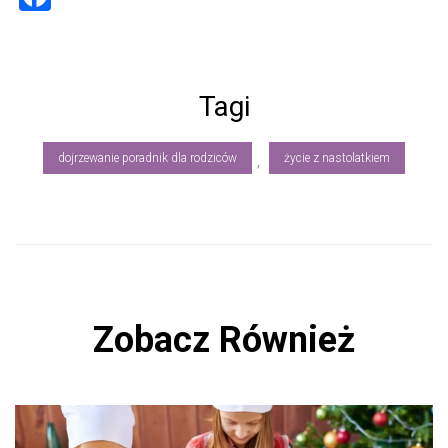
a
ce
b
Tagi
o
ok
dojrzewanie poradnik dla rodziców
życie z nastolatkiem
,
Zobacz Również