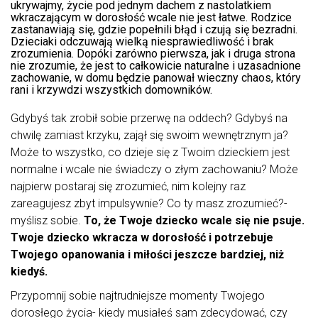
ukrywajmy, życie pod jednym dachem z nastolatkiem
wkraczającym w dorosłość wcale nie jest łatwe. Rodzice
zastanawiają się, gdzie popełnili błąd i czują się bezradni.
Dzieciaki odczuwają wielką niesprawiedliwość i brak
zrozumienia. Dopóki zarówno pierwsza, jak i druga strona
nie zrozumie, że jest to całkowicie naturalne i uzasadnione
zachowanie, w domu będzie panował wieczny chaos, który
rani i krzywdzi wszystkich domowników.
Gdybyś tak zrobił sobie przerwę na oddech? Gdybyś na
chwilę zamiast krzyku, zajął się swoim wewnętrznym ja?
Może to wszystko, co dzieje się z Twoim dzieckiem jest
normalne i wcale nie świadczy o złym zachowaniu? Może
najpierw postaraj się zrozumieć, nim kolejny raz
zareagujesz zbyt impulsywnie? Co ty masz zrozumieć?-
myślisz sobie.
To, że Twoje dziecko wcale się nie psuje.
Twoje dziecko wkracza w dorosłość i potrzebuje
Twojego opanowania i miłości jeszcze bardziej, niż
kiedyś.
Przypomnij sobie najtrudniejsze momenty Twojego
dorosłego życia- kiedy musiałeś sam zdecydować, czy