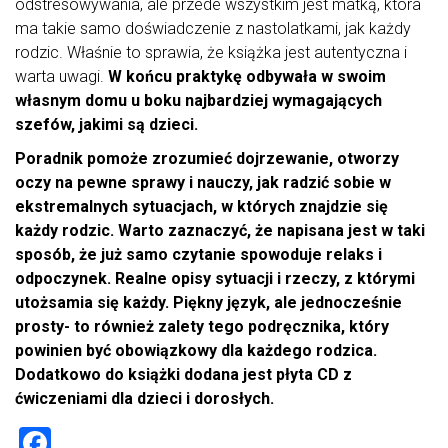
odstresowywania, ale przede wszystkim jest matką, która
ma takie samo doświadczenie z nastolatkami, jak każdy
rodzic. Właśnie to sprawia, że książka jest autentyczna i
warta uwagi.
W końcu praktykę odbywała w swoim
własnym domu u boku najbardziej wymagających
szefów, jakimi są dzieci.
Poradnik pomoże zrozumieć dojrzewanie, otworzy
oczy na pewne sprawy i nauczy, jak radzić sobie w
ekstremalnych sytuacjach, w których znajdzie się
każdy rodzic. Warto zaznaczyć, że napisana jest w taki
sposób, że już samo czytanie spowoduje relaks i
odpoczynek. Realne opisy sytuacji i rzeczy, z którymi
utożsamia się każdy. Piękny język, ale jednocześnie
prosty- to również zalety tego podręcznika, który
powinien być obowiązkowy dla każdego rodzica.
Dodatkowo do książki dodana jest płyta CD z
ćwiczeniami dla dzieci i dorosłych.
F