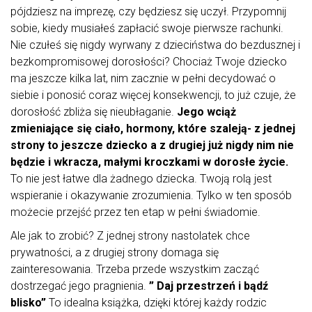
pójdziesz na imprezę, czy będziesz się uczył. Przypomnij
sobie, kiedy musiałeś zapłacić swoje pierwsze rachunki.
Nie czułeś się nigdy wyrwany z dzieciństwa do bezdusznej i
bezkompromisowej dorosłości? Chociaż Twoje dziecko
ma jeszcze kilka lat, nim zacznie w pełni decydować o
siebie i ponosić coraz więcej konsekwencji, to już czuje, że
dorosłość zbliża się nieubłaganie.
Jego wciąż
zmieniające się ciało, hormony, które szaleją- z jednej
strony to jeszcze dziecko a z drugiej już nigdy nim nie
będzie i wkracza, małymi kroczkami w dorosłe życie.
To nie jest łatwe dla żadnego dziecka. Twoją rolą jest
wspieranie i okazywanie zrozumienia. Tylko w ten sposób
możecie przejść przez ten etap w pełni świadomie.
Ale jak to zrobić? Z jednej strony nastolatek chce
prywatności, a z drugiej strony domaga się
zainteresowania. Trzeba przede wszystkim zacząć
dostrzegać jego pragnienia.
” Daj przestrzeń i bądź
blisko”
To idealna książka, dzięki której każdy rodzic