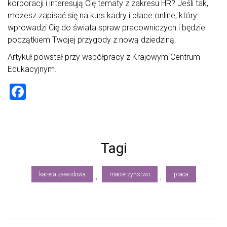
korporacji i interesują Cię tematy z zakresu HR? Jeśli tak,
możesz zapisać się na kurs kadry i płace online, który
wprowadzi Cię do świata spraw pracowniczych i będzie
początkiem Twojej przygody z nową dziedziną.
Artykuł powstał przy współpracy z Krajowym Centrum
Edukacyjnym.
F
a
ce
b
Tagi
o
ok
kariera zawodowa
macierzyństwo
praca
,
,