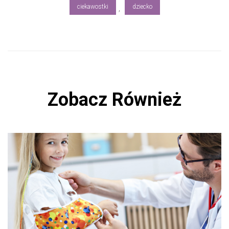
ok
ciekawostki
dziecko
,
Zobacz Również