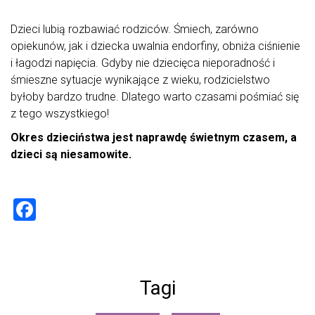
Dzieci lubią rozbawiać rodziców. Śmiech, zarówno
opiekunów, jak i dziecka uwalnia endorfiny, obniża ciśnienie
i łagodzi napięcia. Gdyby nie dziecięca nieporadność i
śmieszne sytuacje wynikające z wieku, rodzicielstwo
byłoby bardzo trudne. Dlatego warto czasami pośmiać się
z tego wszystkiego!
Okres dzieciństwa jest naprawdę świetnym czasem, a
dzieci są niesamowite.
F
a
ce
b
Tagi
o