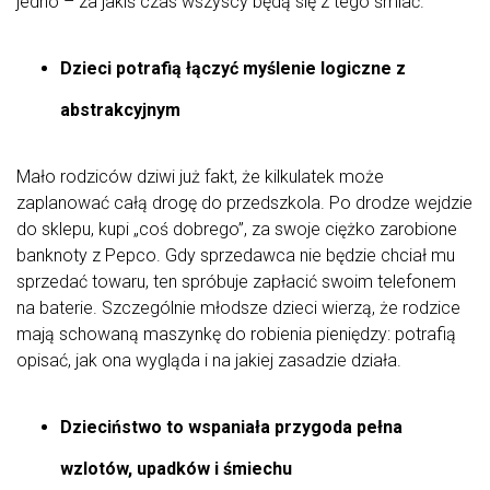
jedno – za jakiś czas wszyscy będą się z tego śmiać.
Dzieci potrafią łączyć myślenie logiczne z
abstrakcyjnym
Mało rodziców dziwi już fakt, że kilkulatek może
zaplanować całą drogę do przedszkola. Po drodze wejdzie
do sklepu, kupi „coś dobrego”, za swoje ciężko zarobione
banknoty z Pepco. Gdy sprzedawca nie będzie chciał mu
sprzedać towaru, ten spróbuje zapłacić swoim telefonem
na baterie. Szczególnie młodsze dzieci wierzą, że rodzice
mają schowaną maszynkę do robienia pieniędzy: potrafią
opisać, jak ona wygląda i na jakiej zasadzie działa.
Dzieciństwo to wspaniała przygoda pełna
wzlotów, upadków i śmiechu