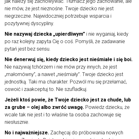
jak należy się zachowywać. Tłumacz jego zachowanie, ale
nie mów, że jest nieznośne. Twoje dziecko nie jest
niegrzeczne. Najwidoczniej potrzebuje wsparcia i
pozytywnej dyscypliny.
Nie nazywaj dziecka „upierdliwym”
i nie wyganiaj, kiedy
po raz kolejny zapyta Cię o coś. Pomyśli, że zadawanie
pytań jest bez sensu.
Nie denerwuj się, kiedy dziecko jest nieśmiałe i się boi.
Nie nazywaj tchórzem i nie mów przy innych, że jest
„małomówny”, a nawet „nieśmiały”. Twoje dziecko jest
jednostką. Taki ma charakter. Pozwól mu się przełamać,
oswoić i zaakceptuj to. Nie szufladkuj.
Jeżeli ktoś powie, że Twoje dziecko jest za chude, lub
za grube – olej albo zwróć uwagę.
Powiedz dziecku, że
wcale tak nie jest i to właśnie ta osoba zachowuje się
niesłusznie.
No i najważniejsze.
Zachęcaj do próbowania nowych