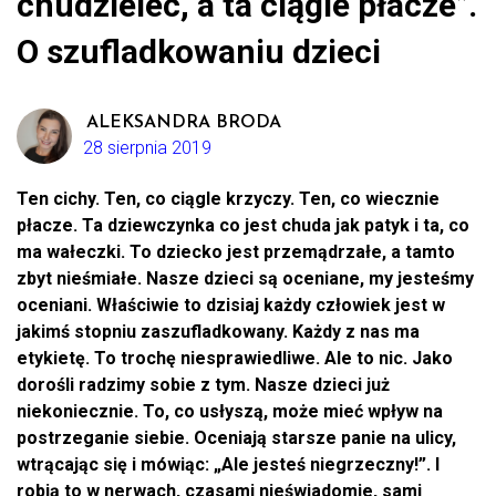
chudzielec, a ta ciągle płacze”.
O szufladkowaniu dzieci
ALEKSANDRA BRODA
28 sierpnia 2019
Ten cichy. Ten, co ciągle krzyczy. Ten, co wiecznie
płacze. Ta dziewczynka co jest chuda jak patyk i ta, co
ma wałeczki. To dziecko jest przemądrzałe, a tamto
zbyt nieśmiałe. Nasze dzieci są oceniane, my jesteśmy
oceniani. Właściwie to dzisiaj każdy człowiek jest w
jakimś stopniu zaszufladkowany. Każdy z nas ma
etykietę. To trochę niesprawiedliwe. Ale to nic. Jako
dorośli radzimy sobie z tym. Nasze dzieci już
niekoniecznie. To, co usłyszą, może mieć wpływ na
postrzeganie siebie. Oceniają starsze panie na ulicy,
wtrącając się i mówiąc: „Ale jesteś niegrzeczny!”. I
robią to w nerwach, czasami nieświadomie, sami