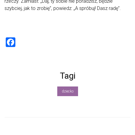
rzeczy. Zamiast: „Daj, ty sobie nie poradzisz, będzie
szybciej, jak to zrobię”, powiedz: „A spróbuj! Dasz radę”.
F
a
ce
b
Tagi
o
ok
dziecko