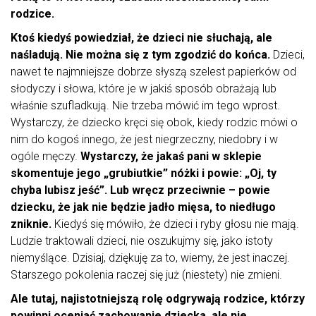
rodzice.
Ktoś kiedyś powiedział, że dzieci nie słuchają, ale
naśladują. Nie można się z tym zgodzić do końca.
Dzieci,
nawet te najmniejsze dobrze słyszą szelest papierków od
słodyczy i słowa, które je w jakiś sposób obrażają lub
właśnie szufladkują. Nie trzeba mówić im tego wprost.
Wystarczy, że dziecko kręci się obok, kiedy rodzic mówi o
nim do kogoś innego, że jest niegrzeczny, niedobry i w
ogóle męczy.
Wystarczy, że jakaś pani w sklepie
skomentuje jego „grubiutkie” nóżki i powie: „Oj, ty
chyba lubisz jeść”. Lub wręcz przeciwnie – powie
dziecku, że jak nie będzie jadło mięsa, to niedługo
zniknie.
Kiedyś się mówiło, że dzieci i ryby głosu nie mają.
Ludzie traktowali dzieci, nie oszukujmy się, jako istoty
niemyślące. Dzisiaj, dziękuję za to, wiemy, że jest inaczej.
Starszego pokolenia raczej się już (niestety) nie zmieni.
Ale tutaj, najistotniejszą rolę odgrywają rodzice, którzy
powinni oceniać zachowanie dziecka, ale nie