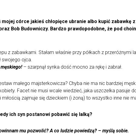
 mojej córce jakieś chłopięce ubranie albo kupić zabawkę z
 oraz Bob Budowniczy. Bardzo prawdopodobne, że pod choin
epu z zabawkami. Stałam właśnie przy półkach z przeróżnymi lalk
ał swojego ojca.
j męskiego!
– szarpnął synka dość mocno za rękę i zabrał.
 zestaw małego majsterkowicza? Chyba nie ma nic bardziej męs
kobiety. Facet nie musi wcale wiedzieć, jaka uszczelka pasuje d
 miłością zajmuje się dzieckiem (i żoną) to wszystko inne nie 
iedy ich syn postanowi pobawić się lalką?
owinnam mu pozwolić? A co ludzie powiedzą? – myślą sobie.