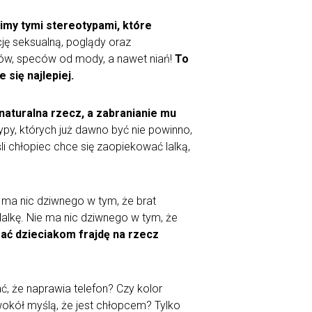
limy tymi stereotypami, które
ję seksualną, poglądy oraz
ystów, speców od mody, a nawet niań!
To
 się najlepiej.
naturalna rzecz, a zabranianie mu
ypy, których już dawno być nie powinno,
li chłopiec chce się zaopiekować lalką,
 ma nic dziwnego w tym, że brat
lalkę. Nie ma nic dziwnego w tym, że
ać dzieciakom frajdę na rzecz
ć, że naprawia telefon? Czy kolor
okół myślą, że jest chłopcem? Tylko