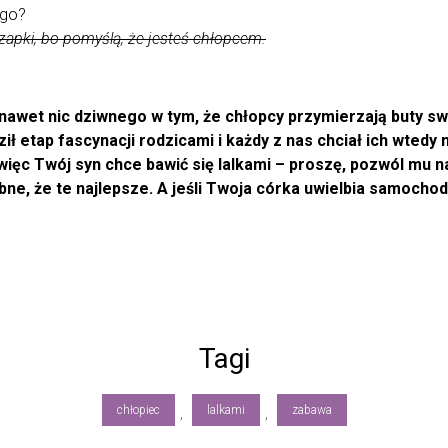
ego?
 czapki, bo pomyślą, że jesteś chłopcem.
nawet nic dziwnego w tym, że chłopcy przymierzają buty sw
 etap fascynacji rodzicami i każdy z nas chciał ich wtedy n
 więc Twój syn chce bawić się lalkami – proszę, pozwól mu
ne, że te najlepsze. A jeśli Twoja córka uwielbia samochody
Tagi
chłopiec
lalkami
zabawa
,
,