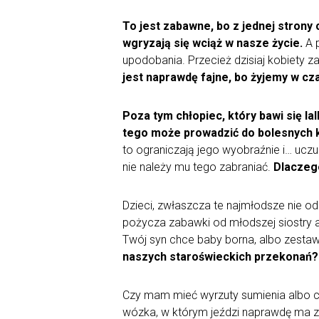
To jest zabawne, bo z jednej strony 
wgryzają się wciąż w nasze życie.
A p
upodobania. Przecież dzisiaj kobiety z
jest naprawdę fajne, bo żyjemy w cza
Poza tym chłopiec, który bawi się l
tego może prowadzić do bolesnych 
to ograniczają jego wyobraźnie i… uczu
nie należy mu tego zabraniać.
Dlaczeg
Dzieci, zwłaszcza te najmłodsze nie o
pożycza zabawki od młodszej siostry al
Twój syn chce baby borna, albo zestaw
naszych staroświeckich przekonań?
Czy mam mieć wyrzuty sumienia albo czu
wózka, w którym jeździ naprawdę ma zn