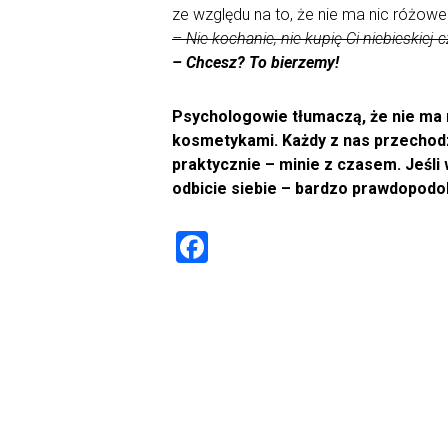
ze względu na to, że nie ma nic różow
– Nie kochanie, nie kupię Ci niebieskiej
– Chcesz? To bierzemy!
Psychologowie tłumaczą, że nie ma 
kosmetykami. Każdy z nas przechodził
praktycznie – minie z czasem. Jeśli
odbicie siebie – bardzo prawdopodob
F
a
ce
b
o
ok