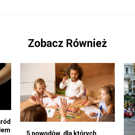
Zobacz Również
śród
blem
5 powodów, dla których