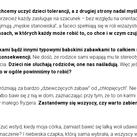
chcemy uczyć dzieci tolerancji, a z drugiej strony nadal myś
rzecież każdy zasługuje na szacunek – bez względu na orientac
ajmują „męskie stanowiska”, a faceci spełniają się w roli wizaż
sach, w których każdy może robić to, co chce i w czym czuje
alkami bądź innymi typowymi babskimi zabawkami to całkiem 
konsekwencji.
Nie dość, że rodzice sami wpajają mu te stereot
cia.
Dzieci nie słuchają rodziców, one nas naśladują.
Więc jeś
o w ogóle powinniśmy to robić?
dróżniają za bardzo „dziewczęcych zabaw” od „chłopięcych”. Nie
bo bawi się z nią w dom, zaznaczając przy tym, że to on karmi 
 małego fryzjera.
Zastanówmy się wszyscy, czy warto zabier
ć wstyd, kiedy moja córka, zamiast bawić się lalką woli udawa
aczenie? I niebieska czapka, którą sama wybrała, a wszyscy w