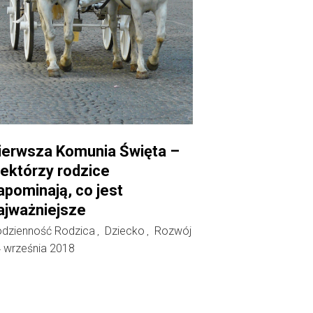
ierwsza Komunia Święta –
iektórzy rodzice
apominają, co jest
ajważniejsze
dzienność Rodzica
Dziecko
Rozwój
,
,
 września 2018