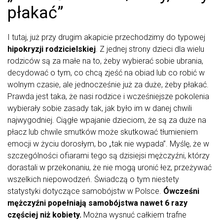
płakać”
I tutaj, już przy drugim akapicie przechodzimy do typowej
hipokryzji rodzicielskiej
. Z jednej strony dzieci dla wielu
rodziców są za małe na to, żeby wybierać sobie ubrania,
decydować o tym, co chcą zjeść na obiad lub co robić w
wolnym czasie, ale jednocześnie już za duże, żeby płakać.
Prawda jest taka, że nasi rodzice i wcześniejsze pokolenia
wybierały sobie zasady tak, jak było im w danej chwili
najwygodniej. Ciągłe wpajanie dzieciom, że są za duże na
płacz lub chwile smutków może skutkować tłumieniem
emocji w życiu dorosłym, bo „tak nie wypada”. Myślę, że w
szczególności ofiarami tego są dzisiejsi mężczyźni, którzy
dorastali w przekonaniu, że nie mogą uronić łez, przeżywać
wszelkich niepowodzeń. Świadczą o tym niestety
statystyki dotyczące samobójstw w Polsce.
Ówcześni
mężczyźni popełniają samobójstwa nawet 6 razy
częściej niż kobiety.
Można wysnuć całkiem trafne