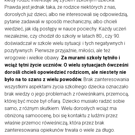
Prawda jest jednak taka, że rodzice niektórych z nas,
dorosłych już dzieci, albo nie interesowali się odpowiedzią,
pytanie zadawali w sposób mechaniczny, albo chcieli
wiedzieć, jak idą postępy w nauce pociechy. Każdy uczeń
niezależnie, czy chodził do szkoły w latach 80., czy 90.
doświadczał w szkole wielu sytuacji: i tych negatywnych i
pozytywnych. Pierwsze przyjaźnie, miłości, ale też
wrogowie i wielkie obawy.
Za murami szkoły tętniło i
wciąż tętni życie uczniów. O wielu sytuacjach ówcześni
dorośli chcieli opowiedzieć rodzicom, ale niestety nie
było na to szans z wielu powodów.
Brak zainteresowania
wszystkimi aspektami życia szkolnego dziecka oznaczało
brak wiedzy o jego problemach z rówieśnikami, przemocą,
której być może był ofiarą. Dziecko musiało radzić sobie
samo, z różnym skutkiem. Wielu dorosłych wciąż ma
obniżoną samoocenę, boi się kontaktu z ludźmi przez
właśnie przemoc rówieśniczą, która przez brak
zainteresowania opiekunów trwała o wiele za długo.