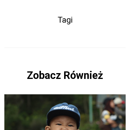
ce
b
Tagi
o
ok
Zobacz Również