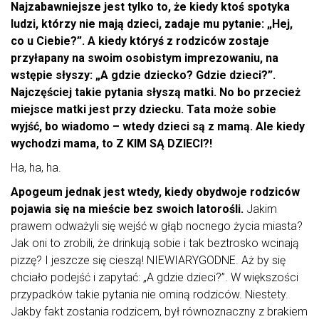
Najzabawniejsze jest tylko to, że kiedy ktoś spotyka
ludzi, którzy nie mają dzieci, zadaje mu pytanie: „Hej,
co u Ciebie?”. A kiedy któryś z rodziców zostaje
przyłapany na swoim osobistym imprezowaniu, na
wstępie słyszy: „A gdzie dziecko? Gdzie dzieci?”.
Najczęściej takie pytania słyszą matki. No bo przecież
miejsce matki jest przy dziecku. Tata może sobie
wyjść, bo wiadomo – wtedy dzieci są z mamą. Ale kiedy
wychodzi mama, to Z KIM SĄ DZIECI?!
Ha, ha, ha.
Apogeum jednak jest wtedy, kiedy obydwoje rodziców
pojawia się na mieście bez swoich latorośli.
Jakim
prawem odważyli się wejść w głąb nocnego życia miasta?
Jak oni to zrobili, że drinkują sobie i tak beztrosko wcinają
pizzę? I jeszcze się cieszą! NIEWIARYGODNE. Aż by się
chciało podejść i zapytać: „A gdzie dzieci?”. W większości
przypadków takie pytania nie ominą rodziców. Niestety.
Jakby fakt zostania rodzicem, był równoznaczny z brakiem