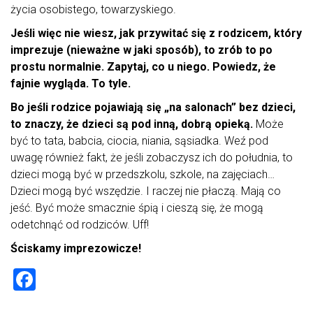
życia osobistego, towarzyskiego.
Jeśli więc nie wiesz, jak przywitać się z rodzicem, który
imprezuje (nieważne w jaki sposób), to zrób to po
prostu normalnie. Zapytaj, co u niego. Powiedz, że
fajnie wygląda. To tyle.
Bo jeśli rodzice pojawiają się „na salonach” bez dzieci,
to znaczy, że dzieci są pod inną, dobrą opieką.
Może
być to tata, babcia, ciocia, niania, sąsiadka. Weź pod
uwagę również fakt, że jeśli zobaczysz ich do południa, to
dzieci mogą być w przedszkolu, szkole, na zajęciach…
Dzieci mogą być wszędzie. I raczej nie płaczą. Mają co
jeść. Być może smacznie śpią i cieszą się, że mogą
odetchnąć od rodziców. Uff!
Ściskamy imprezowicze!
F
a