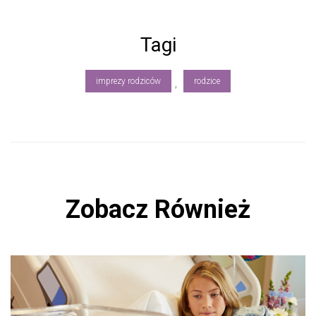
ce
b
Tagi
o
ok
imprezy rodziców
rodzice
,
Zobacz Również