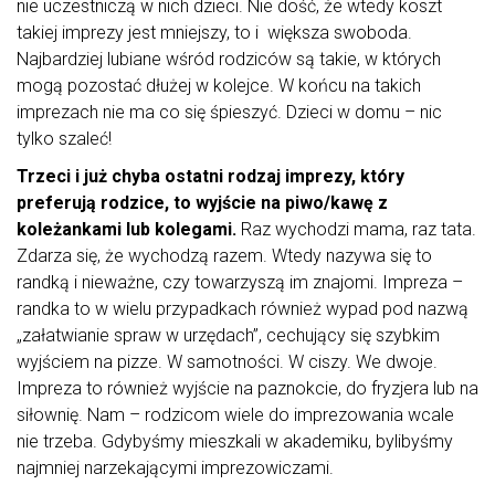
nie uczestniczą w nich dzieci. Nie dość, że wtedy koszt
takiej imprezy jest mniejszy, to i większa swoboda.
Najbardziej lubiane wśród rodziców są takie, w których
mogą pozostać dłużej w kolejce. W końcu na takich
imprezach nie ma co się śpieszyć. Dzieci w domu – nic
tylko szaleć!
Trzeci i już chyba ostatni rodzaj imprezy, który
preferują rodzice, to wyjście na piwo/kawę z
koleżankami lub kolegami.
Raz wychodzi mama, raz tata.
Zdarza się, że wychodzą razem. Wtedy nazywa się to
randką i nieważne, czy towarzyszą im znajomi. Impreza –
randka to w wielu przypadkach również wypad pod nazwą
„załatwianie spraw w urzędach”, cechujący się szybkim
wyjściem na pizze. W samotności. W ciszy. We dwoje.
Impreza to również wyjście na paznokcie, do fryzjera lub na
siłownię. Nam – rodzicom wiele do imprezowania wcale
nie trzeba. Gdybyśmy mieszkali w akademiku, bylibyśmy
najmniej narzekającymi imprezowiczami.