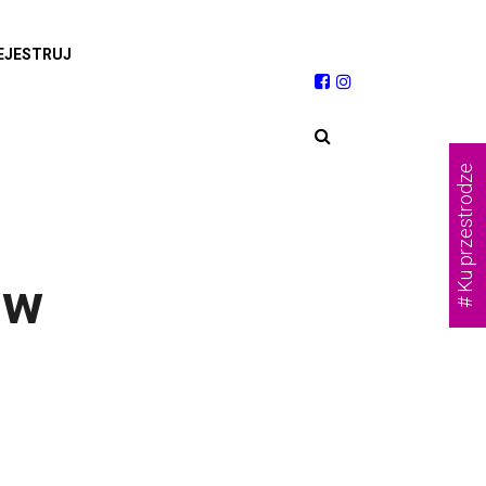
EJESTRUJ
# Ku przestrodze
ów