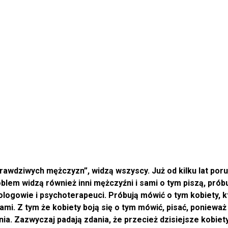
prawdziwych mężczyzn”, widzą wszyscy. Już od kilku lat porus
oblem widzą również inni mężczyźni i sami o tym piszą, pr
logowie i psychoterapeuci. Próbują mówić o tym kobiety, k
ami. Z tym że kobiety boją się o tym mówić, pisać, poniewa
ia. Zazwyczaj padają zdania, że przecież dzisiejsze kobiet