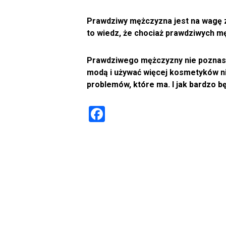
Prawdziwy mężczyzna jest na wagę zło
to wiedz, że chociaż prawdziwych mę
Prawdziwego mężczyzny nie poznasz p
modą i używać więcej kosmetyków niż
problemów, które ma. I jak bardzo 
F
a
ce
b
o
ok