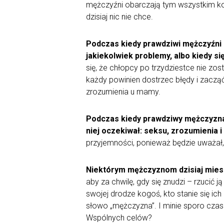
mężczyźni obarczają tym wszystkim kob
dzisiaj nic nie chce.
Podczas kiedy prawdziwi mężczyźni z
jakiekolwiek problemy, albo kiedy się
się, że chłopcy po trzydziestce nie zo
każdy powinien dostrzec błędy i zacząć
zrozumienia u mamy.
Podczas kiedy prawdziwy mężczyzna b
niej oczekiwał: seksu, zrozumienia i
przyjemności, ponieważ będzie uważał,
Niektórym mężczyznom dzisiaj mieszaj
aby za chwilę, gdy się znudzi – rzucić j
swojej drodze kogoś, kto stanie się i
słowo „mężczyzna”. I minie sporo czasu
Wspólnych celów?