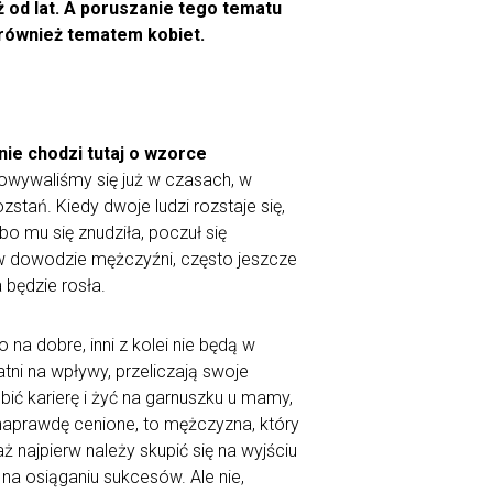
ż od lat. A poruszanie tego tematu
 również tematem kobiet.
wnie chodzi tutaj o wzorce
wywaliśmy się już w czasach, w
tań. Kiedy dwoje ludzi rozstaje się,
bo mu się znudziła, poczuł się
o w dowodzie mężczyźni, często jeszcze
a będzie rosła.
 na dobre, inni z kolei nie będą w
tni na wpływy, przeliczają swoje
ić karierę i żyć na garnuszku u mamy,
st naprawdę cenione, to mężczyzna, który
ż najpierw należy skupić się na wyjściu
 na osiąganiu sukcesów. Ale nie,