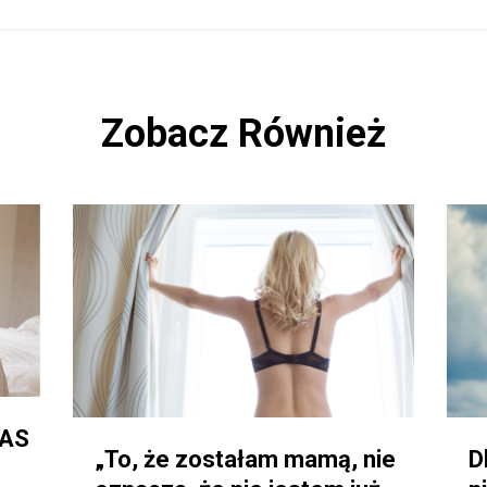
Zobacz Również
NAS
„To, że zostałam mamą, nie
D