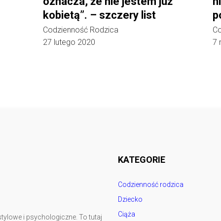
oznacza, że nie jestem już
n
kobietą”. – szczery list
p
Codzienność Rodzica
Co
27 lutego 2020
7 
Follow @
rodzicedzieci.pl
KATEGORIE
Codzienność rodzica
Dziecko
Ciąża
tylowe i psychologiczne. To tutaj