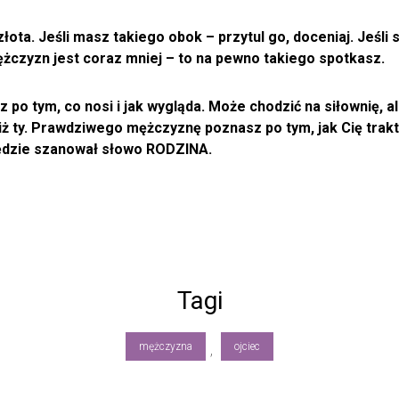
ta. Jeśli masz takiego obok – przytul go, doceniaj. Jeśli s
żczyzn jest coraz mniej – to na pewno takiego spotkasz.
o tym, co nosi i jak wygląda. Może chodzić na siłownię, a
 ty. Prawdziwego mężczyznę poznasz po tym, jak Cię traktu
będzie szanował słowo RODZINA.
Tagi
mężczyzna
ojciec
,