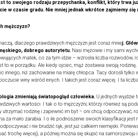
t to swojego rodzaju przepychanka, konflikt, który trwa ju
cie w czasie gradu. Nie mniej jednak wkrótce zajmiemy się
ych mężczyzn?
 tłumaczą, dlaczego prawdziwych mężczyzn jest coraz mnie
j. Głó
 męskiego, dobrego autorytetu.
Nasi mężowie i my sami wycho
ujących matek, co za tym idzie – wzrosła liczba rozwodów, rozs
st to w porządku. Ale kiedy ojciec, mąż zostawia swoją rodzinę, 
nic innego, niż zachowanie na miarę chłopca. Tacy dorośli tylk
poczucie winy wśród innych. I takich jest coraz więcej. I ta liczb
nologia zmieniają światopogląd człowieka.
U jednych wyjdzie to
awdziwych wartości. I tak o to mężczyźni, którzy również są poda
 utrzymać rodzinę i zapewnić im byt – oni chcą odpoczywać, rob
 ona za mało zarabia. I o ile podnoszenie swoich klasyfikacji je
 odpoczywać i nie brudzić rąk, jest już całkiem niemęski. Poniewa
wać trochę więcej), a później można się skupić na samorozwoju i