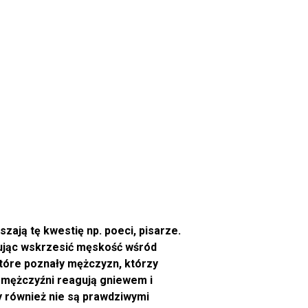
zają tę kwestię np. poeci, pisarze.
óbując wskrzesić męskość wśród
tóre poznały mężczyzn, którzy
ż mężczyźni reagują gniewem i
y również nie są prawdziwymi