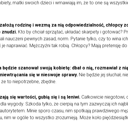
iety, matki swoich dzieci i wmawiają im, że to one są wszystki
ałożą rodzinę i wezmą za nią odpowiedzialność, chłopcy zos
 znudzi.
Kto by chciał sprzątać, układać skarpety i gotować? Pr
stali nauczeni pewnych zasad, norm. Pytanie tylko, czy to wina i
 je naprawiać. Mężczyźni tak robią. Chłopcy? Mają pretensję do 
ędzie szanował swoją kobietę: dbał o nią, rozmawiał z nią i
 niewtrącania się w nieswoje sprawy.
Nie będzie jej słuchał, n
 że to niepotrzebne, zbędne.
ą się wartości, gubią się i są leniwi.
Całkowicie niegotowi, 
ą dla wygody. Szkoda tylko, że cierpią na tym zazwyczaj ich najbl
ch autorytetem. Minie sporo czasu, nim spotkają prawdziwego mę
, nim w ogóle to wszystko zrozumieją. Może koło pięćdziesiątk