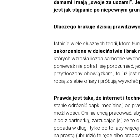
damami i mają „swoje za uszami”. Jes
jest jak stąpanie po niepewnym grun
Dlaczego brakuje dzisiaj prawdziw
Istnieje wiele słusznych teorii, które
zakorzenione w dzieciństwie i brak
których wzrosła liczba samotnie wychow
ponieważ nie potrafi się porozumieć, je
przytłoczony obowiązkami, to już jest 
robią z siebie ofiary i próbują wywołać 
Prawda jest taka, że internet i tech
stanie odróżnić papki medialnej, od pr
możliwości. Oni nie chcą pracować, aby
albo z partnerką, zarzucając jej, że to
popada w długi, tylko po to, aby więcej
na prostą (ubrudzić te ręce albo praco