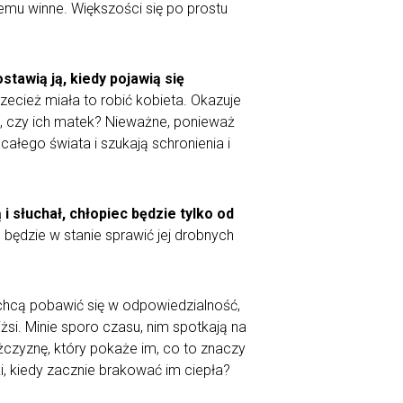
emu winne. Większości się po prostu
tawią ją, kiedy pojawią się
zecież miała to robić kobieta. Okazuje
ch, czy ich matek? Nieważne, ponieważ
całego świata i szukają schronienia i
 słuchał, chłopiec będzie tylko od
ie będzie w stanie sprawić jej drobnych
chcą pobawić się w odpowiedzialność,
iżsi. Minie sporo czasu, nim spotkają na
żczyznę, który pokaże im, co to znaczy
i, kiedy zacznie brakować im ciepła?