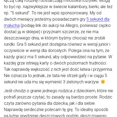
łączą całą rodzinę i dostarczają mnóstwa rozrywki. Mogą
to być np. najzwyklejsze w świecie kalambury, bierki, ale też
np. “5 sekund”. To nie jest wpis sponsorowany. My od
dwóch miesięcy jesteśmy posiadaczami gry
5 sekund dla
malucha
(podaję link do aukcji na Allegro, ponieważ ciężko
dostać ją w sklepie) i przyznam szczerze, że nie ma
deszczowego dnia, w którym byśmy chociaż nie zrobili
rundki. Gra 5 sekund jest dostępna również w wersji junior i
oczywiście w wersji dla dorosłych. Polega ona na tym, że
każdy gracz ma 5 sekund, aby odpowiedzieć na pytanie. W
każdej grze istnieją karty o dwóch poziomach trudności.
Tak naprawdę większość z nich jest dość łatwa i przyjemna.
Nie oznacza to jednak, że tata nie strzeli gafy i w ciągu 5
sekund nie uda mu się wymienić 3 zielonych warzyw.
Jeśli chodzi o granie jednego rodzica z dzieckiem, które nie
potrafi jeszcze czytać, to zasady są bardzo proste. Rodzic
czyta zarówno pytania dla dziecka, jak i dla siebie.
Naprawdę serdecznie polecam tę grę. To idealny sposób
na luźne spędzenie deszczowych godzin, deszczowego