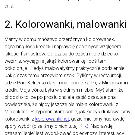
dnia.
2. Kolorowanki, malowanki
Mamy w domu mnóstwo przeróżnych kolorowanek,
ogromną ilość kredek i naprawdę genialnych względem
jakości flamastrów. Od czasu do czasu moje dziecko
weźmie, wyciągnie jakąś kolorowankę i coś tam
pokoloruje. Kiedyś malowałyśmy praktycznie codziennie.
Jakiś czas temu przeżyłam szok. Byliśmy w restauracji,
gdzie Pani Kelnerka dała mojej córce kartkę z Minionkami i
kredki. Moja córka była w siódmym niebie. Myślałam, że
chodzi o to, że po prostu chciała zabić czas, ale ona
powiedziała, że nigdy jeszcze nie miała kolorowanki z
Minionkami. Przypomniałam sobie, jak kiedyś drukowaliśmy
kolorowanki z
kolorowanki.net
, gdzie mieliśmy naprawdę
spory wybór (pisaliśmy o nich tutaj:
Klik
). Naprawdę
czasami lepiej jest wydrukować pojedynczy, interesujący