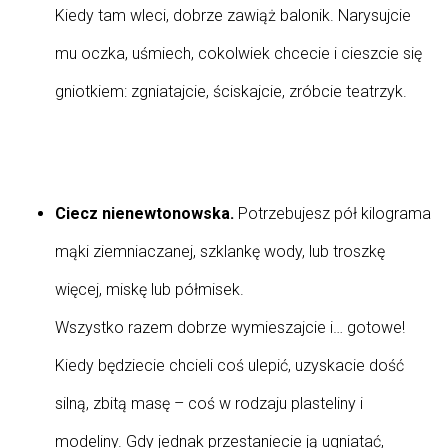
Kiedy tam wleci, dobrze zawiąż balonik. Narysujcie
mu oczka, uśmiech, cokolwiek chcecie i cieszcie się
gniotkiem: zgniatajcie, ściskajcie, zróbcie teatrzyk.
Ciecz nienewtonowska.
Potrzebujesz pół kilograma
mąki ziemniaczanej, szklankę wody, lub troszkę
więcej, miskę lub półmisek.
Wszystko razem dobrze wymieszajcie i… gotowe!
Kiedy będziecie chcieli coś ulepić, uzyskacie dość
silną, zbitą masę – coś w rodzaju plasteliny i
modeliny. Gdy jednak przestaniecie ją ugniatać,