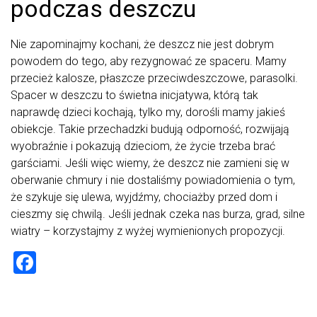
podczas deszczu
Nie zapominajmy kochani, że deszcz nie jest dobrym
powodem do tego, aby rezygnować ze spaceru. Mamy
przecież kalosze, płaszcze przeciwdeszczowe, parasolki.
Spacer w deszczu to świetna inicjatywa, którą tak
naprawdę dzieci kochają, tylko my, dorośli mamy jakieś
obiekcje. Takie przechadzki budują odporność, rozwijają
wyobraźnie i pokazują dzieciom, że życie trzeba brać
garściami. Jeśli więc wiemy, że deszcz nie zamieni się w
oberwanie chmury i nie dostaliśmy powiadomienia o tym,
że szykuje się ulewa, wyjdźmy, chociażby przed dom i
cieszmy się chwilą. Jeśli jednak czeka nas burza, grad, silne
wiatry – korzystajmy z wyżej wymienionych propozycji.
F
a
ce