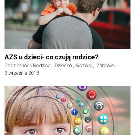
AZS u dzieci- co czują rodzice?
Codzienność Rodzica
Dziecko
Rozwój
Zdrowie
,
,
,
3 września 2018