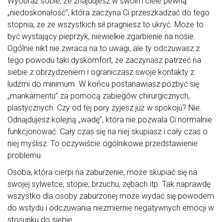
Wyobraź sobie, że znajdujesz w swoim ciele pewną
„niedoskonałość”, która zaczyna Ci przeszkadzać do tego
stopnia, że ze wszystkich sił pragniesz to ukryć. Może to
być wystający pieprzyk, niewielkie zgarbienie na nosie.
Ogólnie nikt nie zwraca na to uwagi, ale ty odczuwasz z
tego powodu taki dyskomfort, że zaczynasz patrzeć na
siebie z obrzydzeniem i ograniczasz swoje kontakty z
ludźmi do minimum. W końcu postanawiasz pozbyć się
„mankamentu” za pomocą zabiegów chirurgicznych,
plastycznych. Czy od tej pory żyjesz już w spokoju? Nie.
Odnajdujesz kolejną „wadę”, która nie pozwala Ci normalnie
funkcjonować. Cały czas się na niej skupiasz i cały czas o
niej myślisz. To oczywiście ogólnikowe przedstawienie
problemu.
Osoba, która cierpi na zaburzenie, może skupiać się na
swojej sylwetce, stopie, brzuchu, zębach itp. Tak naprawdę
wszystko dla osoby zaburzonej może wydać się powodem
do wstydu i odczuwania niezmiernie negatywnych emocji w
stosunku do siebie.