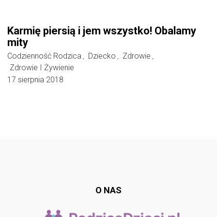
Karmię piersią i jem wszystko! Obalamy
mity
Codzienność Rodzica
Dziecko
Zdrowie
,
,
,
Zdrowie I Żywienie
17 sierpnia 2018
Follow @
rodzicedzieci.pl
O NAS