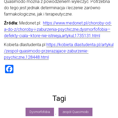
Quasimodo można z powodzeniem wyleczyć. Potrzebna
do tego jest jednak determinacja i leczenie zarówno
farmakologiczne, jak i terapeutyczne.
Źródła:
Medonet.pl:
https://www.medonet.pl/choroby-od-
a-do-z/choroby-i-zaburzenia-psychiczne,dysmorfofobia—
defekty-ciala–ktore-nie-istnieja,artykul,1735131.html
Kobieta.dlastudenta.pl
https://kobieta.dlastudenta.pl/artykul
/zespol-quasimodo-przerazajace-zaburzenie-
psychiczne,128448.html
F
a
ce
b
Tagi
o
ok
Dysmorfofobia
zespół Quasimodo
,