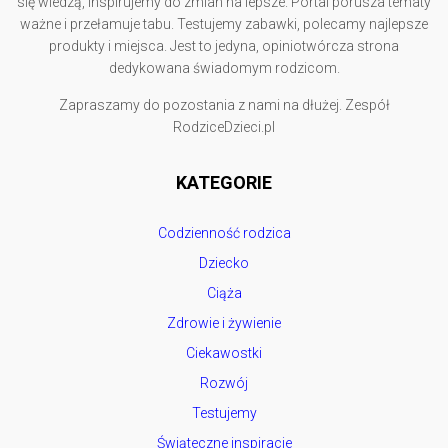
się wiedzą, inspirujemy do zmian na lepsze. Portal porusza tematy
ważne i przełamuje tabu. Testujemy zabawki, polecamy najlepsze
produkty i miejsca. Jest to jedyna, opiniotwórcza strona
dedykowana świadomym rodzicom.
Zapraszamy do pozostania z nami na dłużej. Zespół
RodziceDzieci.pl
KATEGORIE
Codzienność rodzica
Dziecko
Ciąża
Zdrowie i żywienie
Ciekawostki
Rozwój
Testujemy
Świąteczne inspiracje