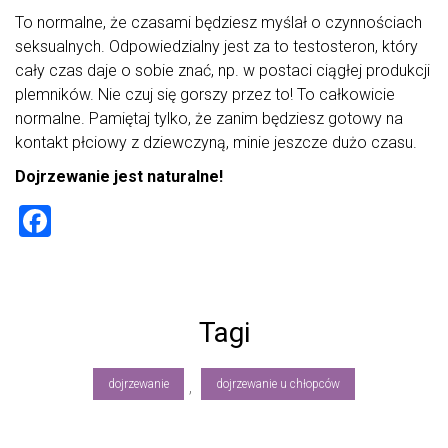
To normalne, że czasami będziesz myślał o czynnościach
seksualnych. Odpowiedzialny jest za to testosteron, który
cały czas daje o sobie znać, np. w postaci ciągłej produkcji
plemników. Nie czuj się gorszy przez to! To całkowicie
normalne. Pamiętaj tylko, że zanim będziesz gotowy na
kontakt płciowy z dziewczyną, minie jeszcze dużo czasu.
Dojrzewanie jest naturalne!
F
a
ce
b
Tagi
o
ok
dojrzewanie
dojrzewanie u chłopców
,