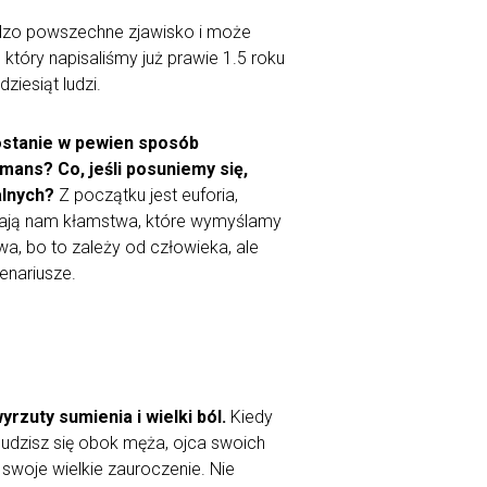
bardzo powszechne zjawisko i może
który napisaliśmy już prawie 1.5 roku
ziesiąt ludzi.
zostanie w pewien sposób
mans? Co, jeśli posuniemy się,
alnych?
Z początku jest euforia,
zają nam kłamstwa, które wymyślamy
wa, bo to zależy od człowieka, ale
enariusze.
rzuty sumienia i wielki ból.
Kiedy
budzisz się obok męża, ojca swoich
z swoje wielkie zauroczenie. Nie