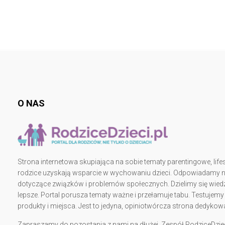
O NAS
Strona internetowa skupiająca na sobie tematy parentingowe, lifes
rodzice uzyskają wsparcie w wychowaniu dzieci. Odpowiadamy na 
dotyczące związków i problemów społecznych. Dzielimy się wiedz
lepsze. Portal porusza tematy ważne i przełamuje tabu. Testujem
produkty i miejsca. Jest to jedyna, opiniotwórcza strona dedy
Zapraszamy do pozostania z nami na dłużej. Zespół RodziceDziec