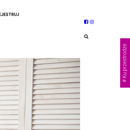
EJESTRUJ
# Ku przestrodze