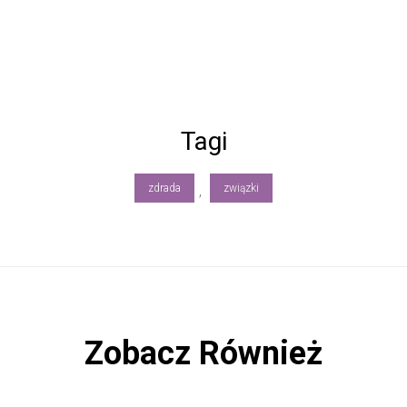
Tagi
zdrada
związki
,
Zobacz Również