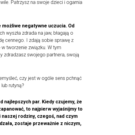
wile. Patrzysz na swoje dzieci i ogarnia
ie możliwe negatywne uczucia. Od
h wyszła zdrada na jaw, błagają o
ę cennego. I zdają sobie sprawę z
ę w tworzenie związku. W tym
edy zdradzasz swojego partnera, swoją
zemyśleć, czy jest w ogóle sens pchnąć
lub rutyną?
d najlepszych par. Kiedy czujemy, że
zapanować, to najpierw wyjaśnijmy to
 naszej rodziny, czegoś, nad czym
adzała, zostaje przeważnie z niczym,