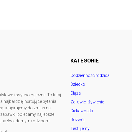
Follow @
rodzicedzieci.pl
KATEGORIE
Codzienność rodzica
Dziecko
Ciąża
tylowe i psychologiczne. To tutaj
najbardziej nurtujące pytania
Zdrowie i żywienie
ą, inspirujemy do zmian na
Ciekawostki
y zabawki, polecamy najlepsze
Rozwój
kowana świadomym rodzicom.
Testujemy
i.pl