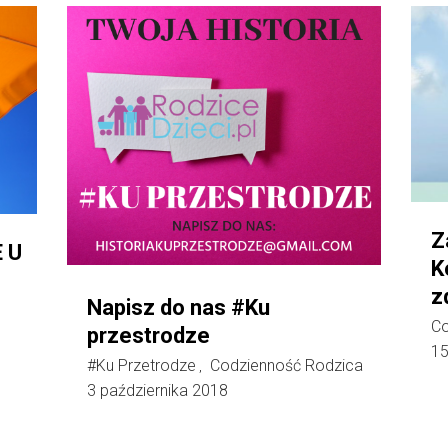
Z
 U
K
z
Napisz do nas #Ku
Co
przestrodze
15
#Ku Przetrodze
Codzienność Rodzica
,
3 października 2018