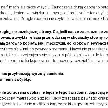
lko na filmach, ale także w życiu. Zauroczenie drugą osobą to 
kach. „Jestem w związku, ale myślę o kimś innym” – ten artykuł, 
zukiwania Google i codziennie czyta ten wpis co najmniej kilkad
drugiej, mroczniejszej strony. Co, jeśli nasze zauroczenie 
ować, a zwykła relacja przerodzi się w chociażby słowny ro
zają zarówno kobiety, jak i mężczyźni, do kroków niewybacz
 czujemy się winni, do pewnego momentu. Nawet nie przeszkad
i, że nie przejmujemy się niczym. A później, nie wiem, ile to tr
 już normalnie funkcjonować. I to możemy rozdzielić na dwa sc
e nas przytłaczają wyrzuty sumienia.
zumiemy swój błąd.
o ile zdradzana osoba nie będzie tego świadoma, dopadają wy
bok żony, matki swoich dzieci. Kiedy zdradzasz, pewnego dnia 
łeś/zrobiłaś. Już nie myślisz o tym, że za kilka godzin zobaczys