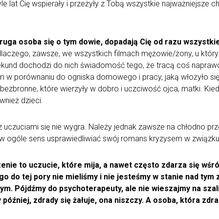
e lat Cię wspierały i przeżyły z Tobą wszystkie najważniejsze ch
 druga osoba się o tym dowie, dopadają Cię od razu wszystk
laczego, zawsze, we wszystkich filmach mężowie/żony, u któryc
ekund dochodzi do nich świadomość tego, że tracą coś naprawd
ym w porównaniu do ogniska domowego i pracy, jaką włożyło si
 bezbronne, które wierzyły w dobro i uczciwość ojca, matki. Ki
ównież dzieci.
z uczuciami się nie wygra. Należy jednak zawsze na chłodno pr
 w ogóle sens usprawiedliwiać swój romans kryzysem w związku 
enie to uczucie, które mija, a nawet często zdarza się wśró
 do tej pory nie mieliśmy i nie jesteśmy w stanie nad tym 
m. Pójdźmy do psychoterapeuty, ale nie wieszajmy na szali
 później, zdrady się żałuje, ona niszczy. A osoba, która zdr