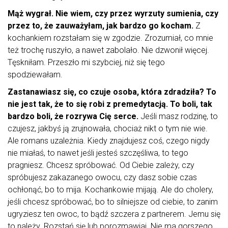
Mąż wygrał. Nie wiem, czy przez wyrzuty sumienia, czy
przez to, że zauważyłam, jak bardzo go kocham.
Z
kochankiem rozstałam się w zgodzie. Zrozumiał, co mnie
też trochę ruszyło, a nawet zabolało. Nie dzwonił więcej.
Tęskniłam. Przeszło mi szybciej, niż się tego
spodziewałam.
Zastanawiasz się, co czuje osoba, która zdradziła? To
nie jest tak, że to się robi z premedytacją. To boli, tak
bardzo boli, że rozrywa Cię serce.
Jeśli masz rodzinę, to
czujesz, jakbyś ją zrujnowała, chociaż nikt o tym nie wie.
Ale romans uzależnia. Kiedy znajdujesz coś, czego nigdy
nie miałaś, to nawet jeśli jesteś szczęśliwa, to tego
pragniesz. Chcesz spróbować. Od Ciebie zależy, czy
spróbujesz zakazanego owocu, czy dasz sobie czas
ochłonąć, bo to mija. Kochankowie mijają. Ale do cholery,
jeśli chcesz spróbować, bo to silniejsze od ciebie, to zanim
ugryziesz ten owoc, to bądź szczera z partnerem. Jemu się
to należy. Rozstań się lub porozmawiaj. Nie ma gorszego