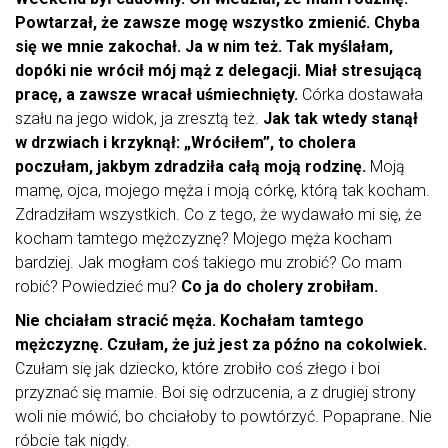
Powtarzał, że zawsze mogę wszystko zmienić. Chyba
się we mnie zakochał. Ja w nim też.
Tak myślałam,
dopóki nie wrócił mój mąż z delegacji. Miał stresującą
pracę, a zawsze wracał uśmiechnięty.
Córka dostawała
szału na jego widok, ja zresztą też.
Jak tak wtedy stanął
w drzwiach i krzyknął: „Wróciłem”, to cholera
poczułam, jakbym zdradziła całą moją rodzinę.
Moją
mamę, ojca, mojego męża i moją córkę, którą tak kocham.
Zdradziłam wszystkich. Co z tego, że wydawało mi się, że
kocham tamtego mężczyznę? Mojego męża kocham
bardziej. Jak mogłam coś takiego mu zrobić? Co mam
robić? Powiedzieć mu?
Co ja do cholery zrobiłam.
Nie chciałam stracić męża. Kochałam tamtego
mężczyznę. Czułam, że już jest za późno na cokolwiek.
Czułam się jak dziecko, które zrobiło coś złego i boi
przyznać się mamie. Boi się odrzucenia, a z drugiej strony
woli nie mówić, bo chciałoby to powtórzyć. Popaprane. Nie
róbcie tak nigdy.