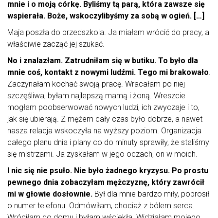
mnie i o moją córkę. Byliśmy tą parą, która zawsze się
wspierała. Boże, wskoczylibyśmy za sobą w ogień. […]
Maja poszła do przedszkola. Ja miałam wrócić do pracy, a
właściwie zacząć jej szukać.
No i znalazłam. Zatrudniłam się w butiku. To było dla
mnie coś, kontakt z nowymi ludźmi. Tego mi brakowało
.
Zaczynałam kochać swoją pracę. Wracałam po niej
szczęśliwa, byłam najlepszą mamą i żoną. Wreszcie
mogłam poobserwować nowych ludzi, ich zwyczaje i to,
jak się ubierają. Z mężem cały czas było dobrze, a nawet
nasza relacja wskoczyła na wyższy poziom. Organizacja
całego planu dnia i plany co do minuty sprawiły, że staliśmy
się mistrzami. Ja zyskałam w jego oczach, on w moich.
I nic się nie psuło. Nie było żadnego kryzysu. Po prostu
pewnego dnia zobaczyłam mężczyznę, który zawrócił
mi w głowie dosłownie.
Był dla mnie bardzo miły, poprosił
o numer telefonu. Odmówiłam, chociaż z bólem serca.
Wróciłam do domu i byłam wściekła. Widziałam mojego