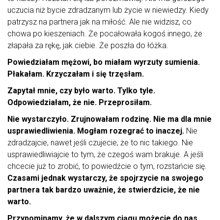
uczucia niż bycie zdradzanym lub życie w niewiedzy. Kiedy
patrzysz na partnera jak na miłość. Ale nie widzisz, co
chowa po kieszeniach. Że pocałowała kogoś innego, że
złapała za rękę, jak ciebie. Że poszła do łóżka.
Powiedziałam mężowi, bo miałam wyrzuty sumienia.
Płakałam. Krzyczałam i się trzęsłam.
Zapytał mnie, czy było warto. Tylko tyle.
Odpowiedziałam, że nie. Przeprosiłam.
Nie wystarczyło. Zrujnowałam rodzinę. Nie ma dla mnie
usprawiedliwienia. Mogłam rozegrać to inaczej.
Nie
zdradzajcie, nawet jeśli czujecie, że to nic takiego. Nie
usprawiedliwiajcie to tym, że czegoś wam brakuje. A jeśli
chcecie już to zrobić, to powiedźcie o tym, rozstańcie się.
Czasami jednak wystarczy, że spojrzycie na swojego
partnera tak bardzo uważnie, że stwierdzicie, że nie
warto.
Przypominamy, że w dalszym ciągu możecie do nas