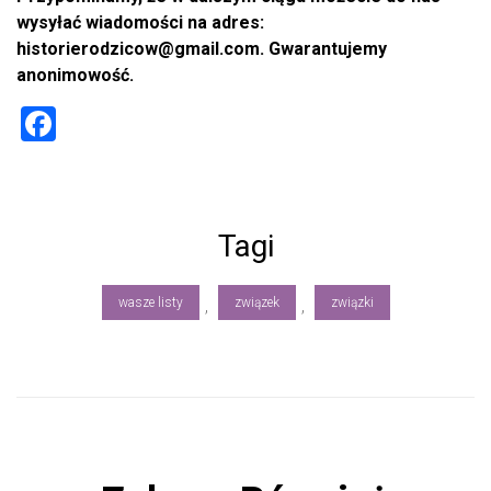
wysyłać wiadomości na adres:
historierodzicow@gmail.com. Gwarantujemy
anonimowość.
F
a
ce
b
Tagi
o
ok
wasze listy
związek
związki
,
,