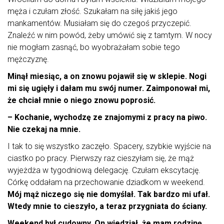
męża i czułam złość. Szukałam na siłę jakiś jego
mankamentów. Musiałam się do czegoś przyczepić.
Znaleźć w nim powód, żeby umówić się z tamtym. W nocy
nie mogłam zasnąć, bo wyobrażałam sobie tego
mężczyznę.
Minął miesiąc, a on znowu pojawił się w sklepie. Nogi
mi się ugięły i dałam mu swój numer. Zaimponował mi,
że chciał mnie o niego znowu poprosić.
– Kochanie, wychodzę ze znajomymi z pracy na piwo.
Nie czekaj na mnie.
I tak to się wszystko zaczęło. Spacery, szybkie wyjście na
ciastko po pracy. Pierwszy raz cieszyłam się, że mąż
wyjeżdża w tygodniową delegację. Czułam ekscytację.
Córkę oddałam na przechowanie dziadkom w weekend.
Mój mąż niczego się nie domyślał. Tak bardzo mi ufał.
Wtedy mnie to cieszyło, a teraz przygniata do ściany.
Weekend był cudowny. On wiedział, że mam rodzinę.