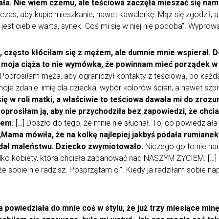
zała. Nie wiem czemu, ale teściowa zaczęła mieszać się na
 czas, aby kupić mieszkanie, nawet kawalerkę. Mąż się zgodził,
 jest ciebie warta, synek. Coś mi się w niej nie podoba”. Wyprowa
 często kłóciłam się z mężem, ale dumnie mnie wspierał. D
e moja ciąża to nie wymówka, że powinnam mieć porządek w
. Poprosiłam męża, aby ograniczył kontakty z teściową, bo każda 
je zdanie: imię dla dziecka, wybór kolorów ścian, a nawet szpit
ię w roli matki, a właściwie to teściowa dawała mi do zrozum
 Poprosiłam ją, aby nie przychodziła bez zapowiedzi, że chc
iem.
[…] Doszło do tego, że mnie nie słuchał. To, co powiedział
„Mama mówiła, że na kolkę najlepiej jakbyś podała rumian
odał maleństwu. Dziecko zwymiotowało.
Niczego go to nie nau
ko kobiety, która chciała zapanować nad NASZYM ŻYCIEM. […] Z
że sobie nie radzisz. Posprzątam ci”. Kiedy ja radziłam sobie n
a powiedziała do mnie coś w stylu, że już trzy miesiące minę