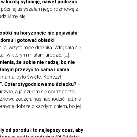
m w każdą sytuację, nawet podczas
 a później usłyszałam jego rozmowę z
dziliśmy się.
opóki na horyzoncie nie pojawiała
 domu i gotować obiadki
jej wizyta mnie drażniła. Wtrącała się
al, w którym miałam urodzić. […]
ienia, że sobie nie radzę, bo nie
iałabym przeżyć to sama i sama
a mama, było święte. Kończył
ek”. Czterotygodniowemu dziecku? –
czyło, a ja czułam się coraz gorzej
nowu zaczęła nas nachodzić i już nie
aprawdę dobrze z każdym dniem, bo jej
ły od porodu i to najlepszy czas, aby