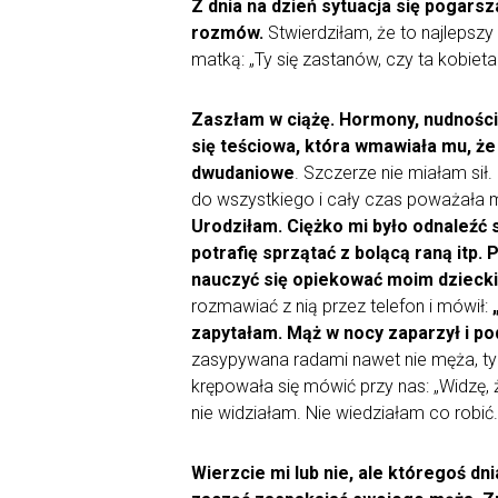
Z dnia na dzień sytuacja się pogars
rozmów.
Stwierdziłam, że to najlepszy
matką: „Ty się zastanów, czy ta kobieta
Zaszłam w ciążę. Hormony, nudności,
się teściowa, która wmawiała mu, ż
dwudaniowe
. Szczerze nie miałam sił
do wszystkiego i cały czas poważała mo
Urodziłam. Ciężko mi było odnaleźć s
potrafię sprzątać z bolącą raną itp.
nauczyć się opiekować moim dzieck
rozmawiać z nią przez telefon i mówił:
zapytałam. Mąż w nocy zaparzył i p
zasypywana radami nawet nie męża, tyl
krępowała się mówić przy nas: „Widzę, 
nie widziałam. Nie wiedziałam co robić.
Wierzcie mi lub nie, ale któregoś dni