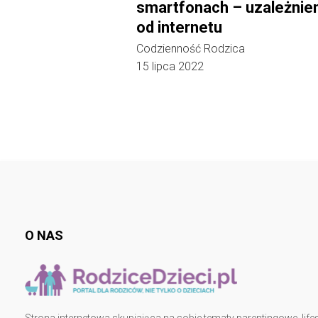
smartfonach – uzależnie
od internetu
Codzienność Rodzica
15 lipca 2022
O NAS
Strona internetowa skupiająca na sobie tematy parentingowe, lifes