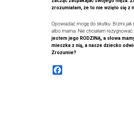
zacząć zaspakajać swojego męża. Zr
zrozumiałam, że to nie wzięło się z n
Opowiadać mogę do skutku. Brzmi jak ni
albo mama. Nie chciałam rezygnować z
jestem jego RODZINĄ, a słowa mamy t
mieszka z nią, a nasze dziecko odwi
Zrozumie?
F
a
ce
b
o
ok