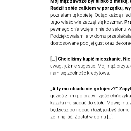
Mój mąż zawsze był blisko z matką, a
Radził sobie całkiem w porządku, w
poznałam tę kobietę. Odtąd każdą niedzi
tego właściwie zaczął się koszmar.
Prz
pewnego dnia wzięła mnie do salonu, ws
Podziękowałam, a w domu przepłakałam 
dostosowane pod jej gust oraz dekorac
[…] Chcieliśmy kupić mieszkanie. Nie
uwagi, już nie sugestie. Mój mąż przyt
nam się zdolność kredytowa.
„A ty mu obiadu nie gotujesz?” Zapyt
gdzieś z nim po pracy i zjeść chińczyka
kazała mu siadać do stołu. Mówię mu, 
będziesz po nocach łaził, jakbyś domu 
ze mną iść. Został w domu […].