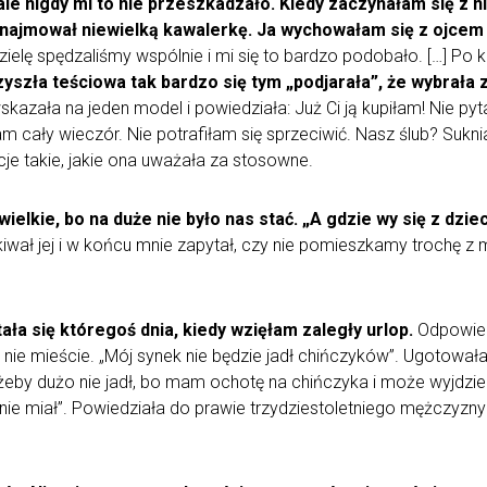
le nigdy mi to nie przeszkadzało. Kiedy zaczynałam się z n
ynajmował niewielką kawalerkę. Ja wychowałam się z ojcem 
elę spędzaliśmy wspólnie i mi się to bardzo podobało. […] Po kil
yszła teściowa tak bardzo się tym „podjarała”, że wybrała 
kazała na jeden model i powiedziała: Już Ci ją kupiłam! Nie pyt
cały wieczór. Nie potrafiłam się sprzeciwić. Nasz ślub? Sukn
je takie, jakie ona uważała za stosowne.
wielkie, bo na duże nie było nas stać. „A gdzie wy się z dzi
akiwał jej i w końcu mnie zapytał, czy nie pomieszkamy trochę 
ała się któregoś dnia, kiedy wzięłam zaległy urlop.
Odpowied
 nie mieście. „Mój synek nie będzie jadł chińczyków”. Ugotowała
żeby dużo nie jadł, bo mam ochotę na chińczyka i może wyjdzie
nie miał”. Powiedziała do prawie trzydziestoletniego mężczyzny 