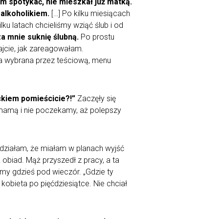
im spotykać, nie mieszkał już matką.
alkoholikiem.
[…] Po kilku miesiącach
ku latach chcieliśmy wziąć ślub i od
za mnie suknię ślubną.
Po prostu
ajcie, jak zareagowałam.
ia wybrana przez teściową, menu
eckiem pomieścicie?!”
Zaczęły się
z mamą i nie poczekamy, aż polepszy
ziałam, że miałam w planach wyjść
 obiad. Mąż przyszedł z pracy, a ta
my gdzieś pod wieczór. „Gdzie ty
kobieta po pięćdziesiątce. Nie chciał