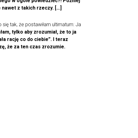
iego w ogóle powiedzieć?! Później
 nawet z takich rzeczy. […]
o się tak, że postawiłam ultimatum: Ja
łam, tylko aby zrozumiał, że to ja
 rację co do ciebie”. I teraz
ę, że za ten czas zrozumie.