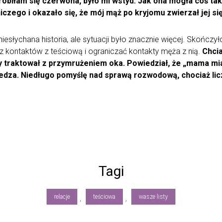
obiłam się czerwona, było mi wstyd. Jak ona mogła coś tak
iczego i okazało się, że mój mąż po kryjomu zwierzał jej się
esłychana historia, ale sytuacji było znacznie więcej. Skończył
 kontaktów z teściową i ograniczać kontakty męża z nią.
Chcia
raktował z przymrużeniem oka. Powiedział, że „mama miała
edza. Niedługo pomyślę nad sprawą rozwodową, chociaż licz
Tagi
relacje
teściowa
wasze listy
,
,