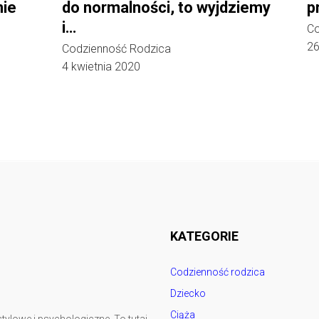
nie
do normalności, to wyjdziemy
p
i…
Co
Codzienność Rodzica
26
4 kwietnia 2020
Follow @
rodzicedzieci.pl
KATEGORIE
Codzienność rodzica
Dziecko
Ciąża
tylowe i psychologiczne. To tutaj