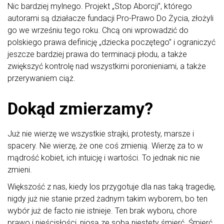
Nic bardziej mylnego. Projekt „Stop Aborcji”, którego
autorami są działacze fundacji Pro-Prawo Do Życia, złożyli
go we wrześniu tego roku. Chcą oni wprowadzić do
polskiego prawa definicję „dziecka poczętego” i ograniczyć
jeszcze bardziej prawa do terminacji płodu, a także
zwiększyć kontrolę nad wszystkimi poronieniami, a także
przerywaniem ciąż.
Dokąd zmierzamy?
Już nie wierzę we wszystkie strajki, protesty, marsze i
spacery. Nie wierzę, że one coś zmienią. Wierzę za to w
mądrość kobiet, ich intuicję i wartości. To jednak nic nie
zmieni.
Większość z nas, kiedy los przygotuje dla nas taką tragedię,
nigdy już nie stanie przed żadnym takim wyborem, bo ten
wybór już de facto nie istnieje. Ten brak wyboru, chore
prawo i nieścisłości, niosą ze sobą niestety śmierć. Śmierć