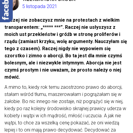
5 listopada 2021
Raczej nie zobaczysz mnie na protestach z wielkim
transparentem: „***** ***”. Raczej nie usłyszysz z
moich ust przekleństw i gróźb w stronę proliferów i
rządu (zamiast krzyku, wolę argumenty. Nauczyłam się
tego z czasem). Raczej nigdy nie wypowiem się
szorstko i zimno o aborcji. Bo ta jest dla mnie czymś
bolesnym, ale i niezwykle intymnym. Aborcja nie jest
czymś prostym i nie uważam, że prosto należy o niej
mówić.
A mimo to, kiedy rok temu zaostrzono prawo do aborcji,
stałam wśród tłumu, maszerowałam i pogrążałam się w
żałobie. Bo nic innego nie zostaje, niż pogrążyć się w niej,
kiedy po raz kolejny środowisko skrajnej prawicy uderza w
kobiety i wątpi w ich mądrość, miłość i uczucia. A jak nie
wątpi, to chce za wszelką cenę pokazać, że oni wiedzą
lepiej i to oni mają prawo decydować. Decydować za