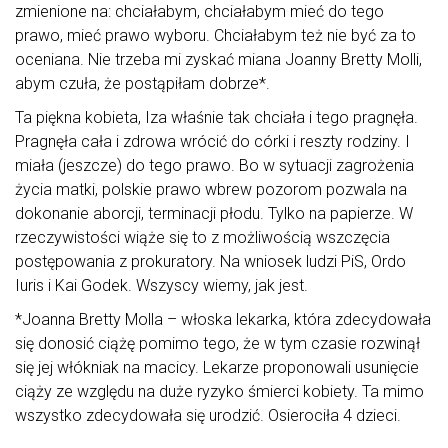
zmienione na: chciałabym, chciałabym mieć do tego
prawo, mieć prawo wyboru. Chciałabym też nie być za to
oceniana. Nie trzeba mi zyskać miana Joanny Bretty Molli,
abym czuła, że postąpiłam dobrze*.
Ta piękna kobieta, Iza właśnie tak chciała i tego pragnęła.
Pragnęła cała i zdrowa wrócić do córki i reszty rodziny. I
miała (jeszcze) do tego prawo. Bo w sytuacji zagrożenia
życia matki, polskie prawo wbrew pozorom pozwala na
dokonanie aborcji, terminacji płodu. Tylko na papierze. W
rzeczywistości wiąże się to z możliwością wszczęcia
postępowania z prokuratory. Na wniosek ludzi PiS, Ordo
Iuris i Kai Godek. Wszyscy wiemy, jak jest.
*Joanna Bretty Molla – włoska lekarka, która zdecydowała
się donosić ciążę pomimo tego, że w tym czasie rozwinął
się jej włókniak na macicy. Lekarze proponowali usunięcie
ciąży ze względu na duże ryzyko śmierci kobiety. Ta mimo
wszystko zdecydowała się urodzić. Osierociła 4 dzieci.