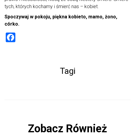
tych, których kochamy i śmierć nas – kobiet.
Spoczywaj w pokoju, piękna kobieto, mamo, żono,
córko.
F
a
ce
b
Tagi
o
ok
Zobacz Również