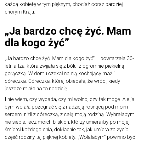
każdą kobietę w tym pięknym, chociaż coraz bardziej
chorym Kraju.
„Ja bardzo chcę żyć. Mam
dla kogo żyć”
„Ja bardzo chcę żyć. Mam dla kogo żyć” – powtarzała 30-
letnia Iza, która zwijała się z bólu, z ogromnie piekielną
gorączką. W domu czekał na nią kochający maż i
córeczka. Córeczka, której obiecała, że wróci, kiedy
jeszcze miała na to nadzieję.
I nie wiem, czy wypada, czy mi wolno, czy tak mogę. Ale ja
bym wolała pożegnać się z nadzieją rosnącą pod moim
sercem, niźli z córeczką, z całą moją rodziną. Wybrałabym
nie siebie, lecz moich bliskich, którzy umieraliby po mojej
śmierci każdego dnia, dokładnie tak, jak umiera za życia
część rodziny tej pięknej kobiety. „Wolałabym” powinno być