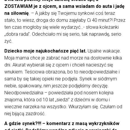
ZOSTAWIAM je z ojcem, a sama wsiadam do auta i jadę
na siłownię
. – A jakby się Twojemu synkowi coś teraz
stało, to wiesz, droga do domu zajęłaby Ci 40 minut?! Przez
ten czas mogłoby się wiele wydarzyć…- słowa koleżanki
„dobra rada”. Odechciało mi się serio, tak naprawdę, serio
żyć.
Dziecko moje najukochańsze pięć lat.
Upalne wakacje.
Moja mama chce je zabrać nad morze na dosłownie kilka
dni. Akurat wybierali się z ojcem i chcieli nacieszyć się
wnukiem. Teściowa obrażona, bo to nieodpowiedzialne i
sama by się takiej opieki nie podjęła. Synek w siódmym
niebie, spakowany, nim jeszcze podjęliśmy decyzję.
Nieodpowiedzialna – powiedziała pod nosem kolejna
znajoma, która od 10 lat „siedzi” z dziećmi w domu i
wiecznie narzeka na wszystko. Wkurzyłam się. Czułam od
niej bijącą zazdrość.
A gdzie synek?!!! – komentarz z masą wykrzykników