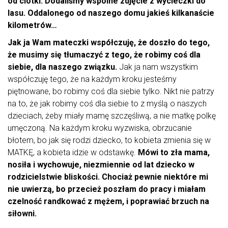
od ciotki. Dodaliśmy wspólne zdjęcie z wycieczki do
lasu. Oddalonego od naszego domu jakieś kilkanaście
kilometrów…
Jak ja Wam mateczki współczuję, że doszło do tego,
że musimy się tłumaczyć z tego, że robimy coś dla
siebie, dla naszego związku.
Jak ja nam wszystkim
współczuję tego, że na każdym kroku jesteśmy
piętnowane, bo robimy coś dla siebie tylko. Nikt nie patrzy
na to, że jak robimy coś dla siebie to z myślą o naszych
dzieciach, żeby miały mamę szczęśliwą, a nie matkę polkę
umęczoną. Na każdym kroku wyzwiska, obrzucanie
błotem, bo jak się rodzi dziecko, to kobieta zmienia się w
MATKĘ, a kobieta idzie w odstawkę.
Mówi to zła mama,
nosiła i wychowuje, niezmiennie od lat dziecko w
rodzicielstwie bliskości. Chociaż pewnie niektóre mi
nie uwierzą, bo przecież poszłam do pracy i miałam
czelność randkować z mężem, i poprawiać brzuch na
siłowni.