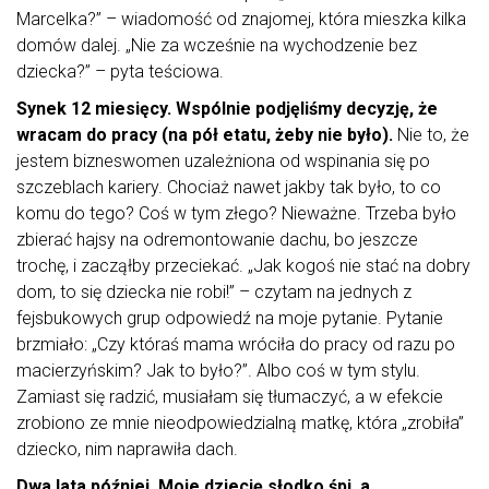
Marcelka?” – wiadomość od znajomej, która mieszka kilka
domów dalej. „Nie za wcześnie na wychodzenie bez
dziecka?” – pyta teściowa.
Synek 12 miesięcy. Wspólnie podjęliśmy decyzję, że
wracam do pracy (na pół etatu, żeby nie było).
Nie to, że
jestem bizneswomen uzależniona od wspinania się po
szczeblach kariery. Chociaż nawet jakby tak było, to co
komu do tego? Coś w tym złego? Nieważne. Trzeba było
zbierać hajsy na odremontowanie dachu, bo jeszcze
trochę, i zacząłby przeciekać. „Jak kogoś nie stać na dobry
dom, to się dziecka nie robi!” – czytam na jednych z
fejsbukowych grup odpowiedź na moje pytanie. Pytanie
brzmiało: „Czy któraś mama wróciła do pracy od razu po
macierzyńskim? Jak to było?”. Albo coś w tym stylu.
Zamiast się radzić, musiałam się tłumaczyć, a w efekcie
zrobiono ze mnie nieodpowiedzialną matkę, która „zrobiła”
dziecko, nim naprawiła dach.
Dwa lata później. Moje dziecię słodko śpi, a