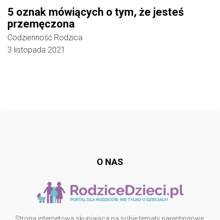
5 oznak mówiących o tym, że jesteś
przemęczona
Codzienność Rodzica
3 listopada 2021
Follow @
rodzicedzieci.pl
O NAS
Strona internetowa skupiająca na sobie tematy parentingowe,