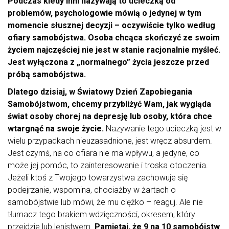
Podczas kiedy inni nazywają to ucieczką od
problemów, psychologowie mówią o jedynej w tym
momencie słusznej decyzji – oczywiście tylko według
ofiary samobójstwa. Osoba chcąca skończyć ze swoim
życiem najczęściej nie jest w stanie racjonalnie myśleć.
Jest wyłączona z „normalnego” życia jeszcze przed
próbą samobójstwa.
Dlatego dzisiaj, w Światowy Dzień Zapobiegania
Samobójstwom, chcemy przybliżyć Wam, jak wygląda
świat osoby chorej na depresję lub osoby, która chce
wtargnąć na swoje życie.
Nazywanie tego ucieczką jest w
wielu przypadkach nieuzasadnione, jest wręcz absurdem.
Jest czymś, na co ofiara nie ma wpływu, a jedyne, co
może jej pomóc, to zainteresowanie i troska otoczenia.
Jeżeli ktoś z Twojego towarzystwa zachowuje się
podejrzanie, wspomina, chociażby w żartach o
samobójstwie lub mówi, że mu ciężko – reaguj. Ale nie
tłumacz tego brakiem wdzięczności, okresem, który
przejdzie lub lenistwem.
Pamiętaj, że 9 na 10 samobójstw