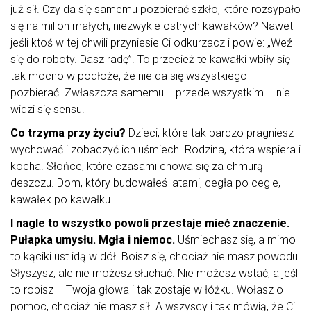
już sił. Czy da się samemu pozbierać szkło, które rozsypało
się na milion małych, niezwykle ostrych kawałków? Nawet
jeśli ktoś w tej chwili przyniesie Ci odkurzacz i powie: „Weź
się do roboty. Dasz radę”. To przecież te kawałki wbiły się
tak mocno w podłoże, że nie da się wszystkiego
pozbierać. Zwłaszcza samemu. I przede wszystkim – nie
widzi się sensu.
Co trzyma przy życiu?
Dzieci, które tak bardzo pragniesz
wychować i zobaczyć ich uśmiech. Rodzina, która wspiera i
kocha. Słońce, które czasami chowa się za chmurą
deszczu. Dom, który budowałeś latami, cegła po cegle,
kawałek po kawałku.
I nagle to wszystko powoli przestaje mieć znaczenie.
Pułapka umysłu. Mgła i niemoc.
Uśmiechasz się, a mimo
to kąciki ust idą w dół. Boisz się, chociaż nie masz powodu.
Słyszysz, ale nie możesz słuchać. Nie możesz wstać, a jeśli
to robisz – Twoja głowa i tak zostaje w łóżku. Wołasz o
pomoc, chociaż nie masz sił. A wszyscy i tak mówią, że Ci