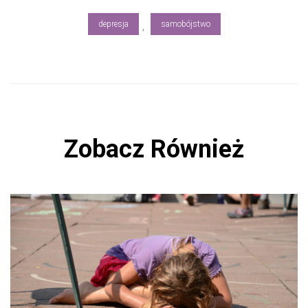
ok
depresja
samobójstwo
,
Zobacz Również