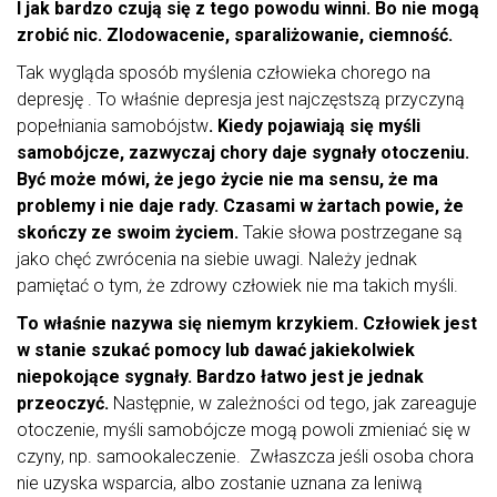
I jak bardzo czują się z tego powodu winni. Bo nie mogą
zrobić nic. Zlodowacenie, sparaliżowanie, ciemność.
Tak wygląda sposób myślenia człowieka chorego na
depresję . To właśnie depresja jest najczęstszą przyczyną
popełniania samobójstw
. Kiedy pojawiają się myśli
samobójcze, zazwyczaj chory daje sygnały otoczeniu.
Być może mówi, że jego życie nie ma sensu, że ma
problemy i nie daje rady. Czasami w żartach powie, że
skończy ze swoim życiem.
Takie słowa postrzegane są
jako chęć zwrócenia na siebie uwagi. Należy jednak
pamiętać o tym, że zdrowy człowiek nie ma takich myśli.
To właśnie nazywa się niemym krzykiem. Człowiek jest
w stanie szukać pomocy lub dawać jakiekolwiek
niepokojące sygnały. Bardzo łatwo jest je jednak
przeoczyć.
Następnie, w zależności od tego, jak zareaguje
otoczenie, myśli samobójcze mogą powoli zmieniać się w
czyny, np. samookaleczenie. Zwłaszcza jeśli osoba chora
nie uzyska wsparcia, albo zostanie uznana za leniwą