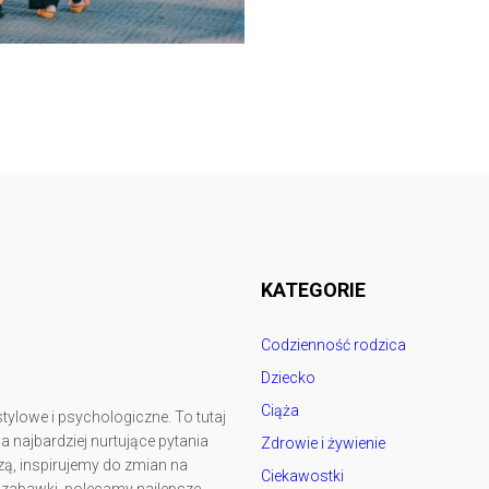
Follow @
rodzicedzieci.pl
KATEGORIE
Codzienność rodzica
Dziecko
Ciąża
tylowe i psychologiczne. To tutaj
najbardziej nurtujące pytania
Zdrowie i żywienie
ą, inspirujemy do zmian na
Ciekawostki
y zabawki, polecamy najlepsze