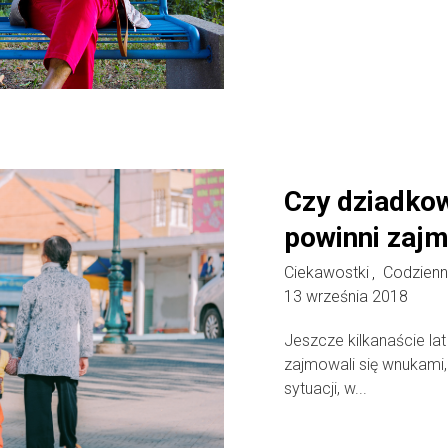
Czy dziadko
powinni zaj
Ciekawostki
Codzienn
,
13 września 2018
Jeszcze kilkanaście la
zajmowali się wnukami
sytuacji, w...