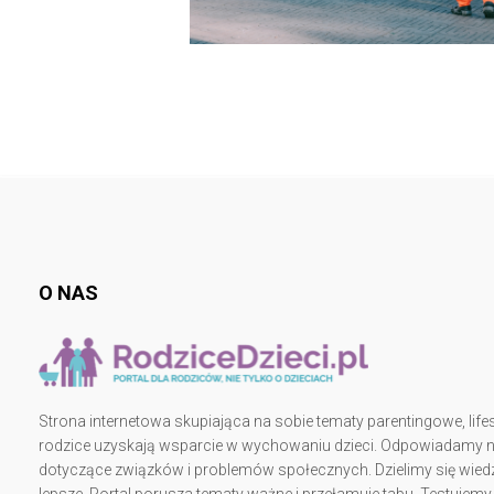
O NAS
Strona internetowa skupiająca na sobie tematy parentingowe, lifes
rodzice uzyskają wsparcie w wychowaniu dzieci. Odpowiadamy na 
dotyczące związków i problemów społecznych. Dzielimy się wiedz
lepsze. Portal porusza tematy ważne i przełamuje tabu. Testujem