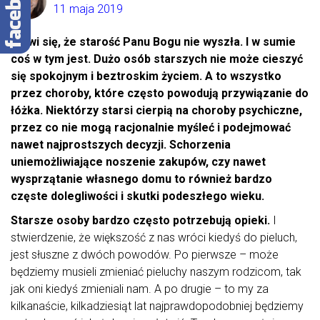
11 maja 2019
Mówi się, że starość Panu Bogu nie wyszła. I w sumie
coś w tym jest. Dużo osób starszych nie może cieszyć
się spokojnym i beztroskim życiem. A to wszystko
przez choroby, które często powodują przywiązanie do
łóżka. Niektórzy starsi cierpią na choroby psychiczne,
przez co nie mogą racjonalnie myśleć i podejmować
nawet najprostszych decyzji. Schorzenia
uniemożliwiające noszenie zakupów, czy nawet
wysprzątanie własnego domu to również bardzo
częste dolegliwości i skutki podeszłego wieku.
Starsze osoby bardzo często potrzebują opieki.
I
stwierdzenie, że większość z nas wróci kiedyś do pieluch,
jest słuszne z dwóch powodów. Po pierwsze – może
będziemy musieli zmieniać pieluchy naszym rodzicom, tak
jak oni kiedyś zmieniali nam. A po drugie – to my za
kilkanaście, kilkadziesiąt lat najprawdopodobniej będziemy