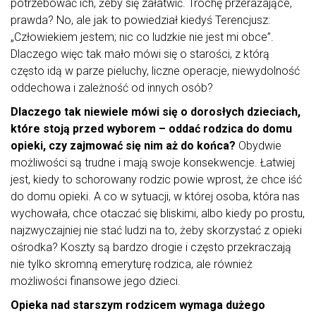
potrzebować ich, żeby się załatwić. Trochę przerażające,
prawda? No, ale jak to powiedział kiedyś Terencjusz:
„Człowiekiem jestem; nic co ludzkie nie jest mi obce”.
Dlaczego więc tak mało mówi się o starości, z którą
często idą w parze pieluchy, liczne operacje, niewydolność
oddechowa i zależność od innych osób?
Dlaczego tak niewiele mówi się o dorosłych dzieciach,
które stoją przed wyborem – oddać rodzica do domu
opieki, czy zajmować się nim aż do końca?
Obydwie
możliwości są trudne i mają swoje konsekwencje. Łatwiej
jest, kiedy to schorowany rodzic powie wprost, że chce iść
do domu opieki. A co w sytuacji, w której osoba, która nas
wychowała, chce otaczać się bliskimi, albo kiedy po prostu,
najzwyczajniej nie stać ludzi na to, żeby skorzystać z opieki
ośrodka? Koszty są bardzo drogie i często przekraczają
nie tylko skromną emeryturę rodzica, ale również
możliwości finansowe jego dzieci.
Opieka nad starszym rodzicem wymaga dużego