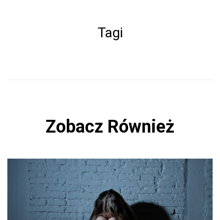
ce
b
Tagi
o
ok
Zobacz Również