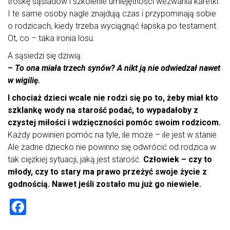
troskę sąsiadów i szkolenie umiejętności wezwania karetki.
I te same osoby nagle znajdują czas i przypominają sobie
o rodzicach, kiedy trzeba wyciągnąć łapska po testament.
Ot, co – taka ironia losu.
A sąsiedzi się dziwią:
–
To ona miała trzech synów? A nikt ją nie odwiedzał nawet
w wigilię.
I chociaż dzieci wcale nie rodzi się po to, żeby miał kto
szklankę wody na starość podać, to wypadałoby z
czystej miłości i wdzięczności pomóc swoim rodzicom.
Każdy powinien pomóc na tyle, ile może – ile jest w stanie.
Ale żadne dziecko nie powinno się odwrócić od rodzica w
tak ciężkiej sytuacji, jaką jest starość.
Człowiek – czy to
młody, czy to stary ma prawo przeżyć swoje życie z
godnością. Nawet jeśli zostało mu już go niewiele.
F
a