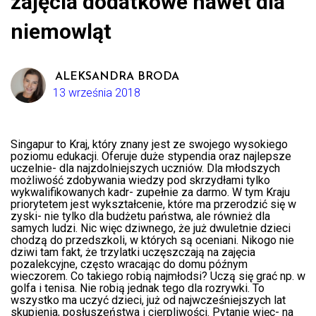
zajęcia dodatkowe nawet dla
niemowląt
ALEKSANDRA BRODA
13 września 2018
Singapur to Kraj, który znany jest ze swojego wysokiego
poziomu edukacji. Oferuje duże stypendia oraz najlepsze
uczelnie- dla najzdolniejszych uczniów. Dla młodszych
możliwość zdobywania wiedzy pod skrzydłami tylko
wykwalifikowanych kadr- zupełnie za darmo. W tym Kraju
priorytetem jest wykształcenie, które ma przerodzić się w
zyski- nie tylko dla budżetu państwa, ale również dla
samych ludzi. Nic więc dziwnego, że już dwuletnie dzieci
chodzą do przedszkoli, w których są oceniani. Nikogo nie
dziwi tam fakt, że trzylatki uczęszczają na zajęcia
pozalekcyjne, często wracając do domu późnym
wieczorem. Co takiego robią najmłodsi? Uczą się grać np. w
golfa i tenisa. Nie robią jednak tego dla rozrywki. To
wszystko ma uczyć dzieci, już od najwcześniejszych lat
skupienia, posłuszeństwa i cierpliwości. Pytanie więc- na