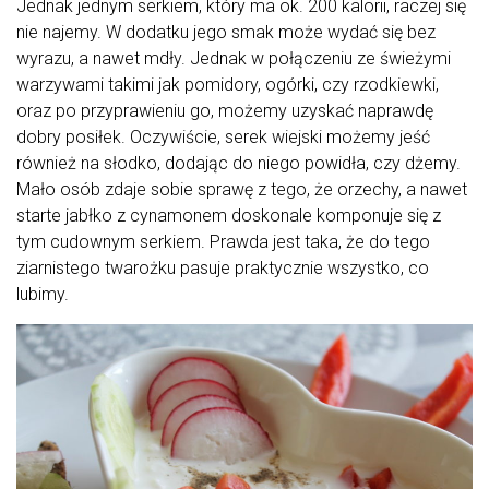
Jednak jednym serkiem, który ma ok. 200 kalorii, raczej się
nie najemy. W dodatku jego smak może wydać się bez
wyrazu, a nawet mdły. Jednak w połączeniu ze świeżymi
warzywami takimi jak pomidory, ogórki, czy rzodkiewki,
oraz po przyprawieniu go, możemy uzyskać naprawdę
dobry posiłek. Oczywiście, serek wiejski możemy jeść
również na słodko, dodając do niego powidła, czy dżemy.
Mało osób zdaje sobie sprawę z tego, że orzechy, a nawet
starte jabłko z cynamonem doskonale komponuje się z
tym cudownym serkiem. Prawda jest taka, że do tego
ziarnistego twarożku pasuje praktycznie wszystko, co
lubimy.