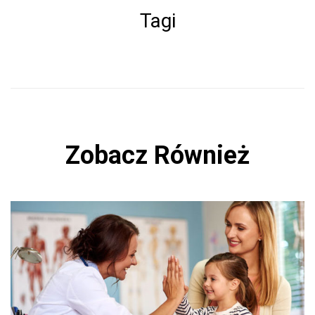
b
Tagi
o
ok
Zobacz Również