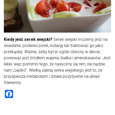
Kiedy jeść serek wiejski?
Serek wiejski możemy jeść na
śniadanie, podwieczorek, kolację lub traktować go jako
przekąskę. Ważne, żeby był w ogóle obecny w diecie,
ponieważ jest źródłem wapnia, białka i aminokwasów. Jest
lekki, więc pomimo tego, że nasycimy się nim, nie będzie
nam „ciężko”. Wielką zaletą serka wiejskiego jest to, że
przyśpiesza metabolizm i działa pozytywnie na układ
trawienny.
F
a
ce