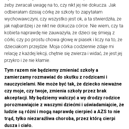
żeby zwracali uwagę na to, czy nikt jej nie dokucza. Jak
odbierałam dzisiaj córkę ze szkoły to zapytałam
wychowawczyni, czy wszystko jest ok, a ta stwierdziła, że
jak najbardziej i że nikt nie dokucza córce. Nie wiem, czy ta
kobieta naprawdę nie zauważyła, że dzieci się śmieją z
córki, czy po prostu chowa głowę w piasek i liczy na to, że
dzieciakom przejdzie. Moja córka codziennie zdaje mi
relację z każdej lekcji, chętnie się zwierza i widać, że jest jej
przykro i że nie kłamie.
Tym razem nie będziemy zmieniać szkoły a
zamierzamy rozmawiać do skutku z rodzicami i
nauczycielami. Nie może być tak, że dziecko nieważne
czy moje, czy twoje, zmienia szkoły przez brak
akceptacji. My będziemy walczyć a wy drodzy rodzice
porozmawiajcie z waszymi dziećmi i uświadamiajcie, że
ludzie są różni i mogą naprawdę cierpieć a AZS to nie
trąd, tylko niezaraźliwa choroba, przez którą cierpi
dusza i ciało.