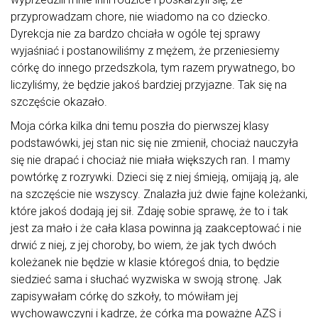
przyprowadzam chore, nie wiadomo na co dziecko.
Dyrekcja nie za bardzo chciała w ogóle tej sprawy
wyjaśniać i postanowiliśmy z mężem, że przeniesiemy
córkę do innego przedszkola, tym razem prywatnego, bo
liczyliśmy, że będzie jakoś bardziej przyjazne. Tak się na
szczęście okazało.
Moja córka kilka dni temu poszła do pierwszej klasy
podstawówki, jej stan nic się nie zmienił, chociaż nauczyła
się nie drapać i chociaż nie miała większych ran. I mamy
powtórkę z rozrywki. Dzieci się z niej śmieją, omijają ją, ale
na szczęście nie wszyscy. Znalazła już dwie fajne koleżanki,
które jakoś dodają jej sił. Zdaję sobie sprawę, że to i tak
jest za mało i że cała klasa powinna ją zaakceptować i nie
drwić z niej, z jej choroby, bo wiem, że jak tych dwóch
koleżanek nie będzie w klasie któregoś dnia, to będzie
siedzieć sama i słuchać wyzwiska w swoją stronę. Jak
zapisywałam córkę do szkoły, to mówiłam jej
wychowawczyni i kadrze, że córka ma poważne AZS i