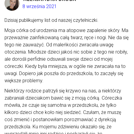
8 września 2021
Dzisiaj publikujemy list od naszej czytelniczki.
Moja córka od urodzenia ma atopowe zapalenie skóry. Ma
przeważnie zainfekowaną całą twarz, ręce i nogi. Nie da się
tego nie zauważyć. Od maleńkości zwracała uwagę
otoczenia. Młodsze dzieci jakoś nic sobie z tego nie robiły,
ale dorośli perfidnie odsuwali swoje dzieci od mojej
córeczki. Kiedy była mniejsza, w ogóle nie zwracała na to
uwagi. Dopiero jak poszła do przedszkola, to zaczęły się
większe problemy.
Niektórzy rodzice patrzyli się krzywo na nas, a niektórzy
zabraniali dzieciakom bawić się z moją córką. Córeczka
mówiła, że czuje się samotna w przedszkolu, że tylko
kilkoro dzieci chce koło niej siedzieć. Czułam, że muszę
coś zmienić i postanowiłam porozmawiać z dyrekcją
przedszkola. Ku mojemu zdziwieniu okazało się, że
wyprzedzili mnie inni rodzice i poskarżyli się, że