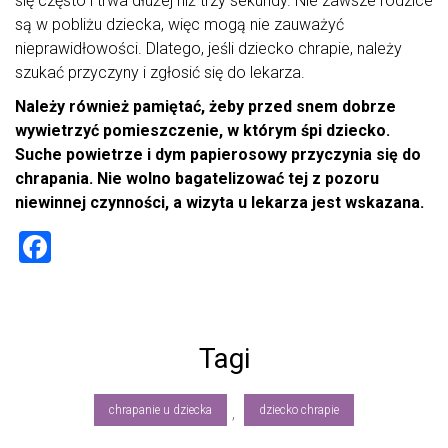
się często i trwa dłużej niż trzy sekundy. Nie zawsze rodzice
są w pobliżu dziecka, więc mogą nie zauważyć
nieprawidłowości. Dlatego, jeśli dziecko chrapie, należy
szukać przyczyny i zgłosić się do lekarza.
Należy również pamiętać, żeby przed snem dobrze
wywietrzyć pomieszczenie, w którym śpi dziecko.
Suche powietrze i dym papierosowy przyczynia się do
chrapania. Nie wolno bagatelizować tej z pozoru
niewinnej czynności, a wizyta u lekarza jest wskazana.
F
a
ce
b
Tagi
o
ok
chrapanie u dziecka
dziecko chrapie
,