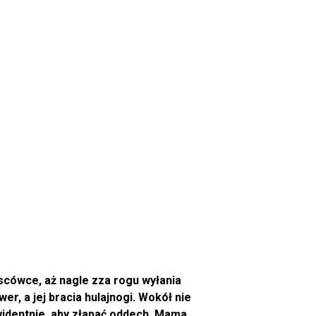
jscówce, aż nagle zza rogu wyłania
, a jej bracia hulajnogi. Wokół nie
widentnie, aby złapać oddech. Mama