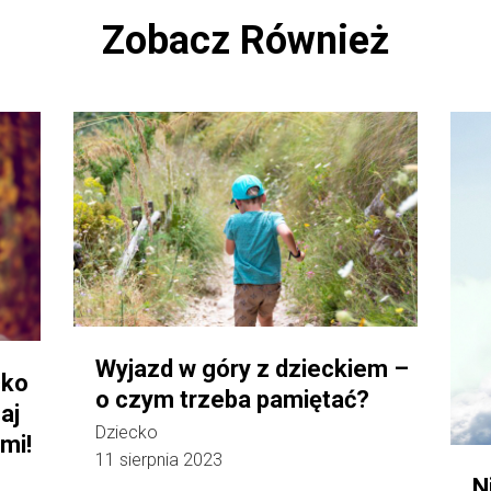
Zobacz Również
Wyjazd w góry z dzieckiem –
cko
o czym trzeba pamiętać?
aj
Dziecko
mi!
11 sierpnia 2023
N