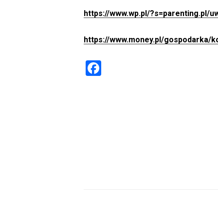
https://www.wp.pl/?s=parenting.pl/
https://www.money.pl/gospodarka/
F
a
ce
b
o
ok