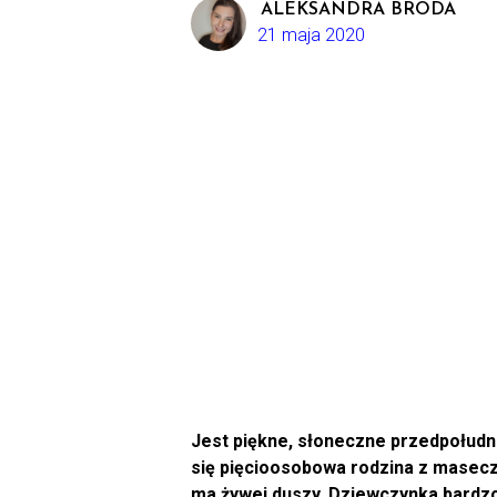
ALEKSANDRA BRODA
21 maja 2020
Jest piękne, słoneczne przedpołudni
się pięcioosobowa rodzina z maseczk
ma żywej duszy. Dziewczynka bardzo