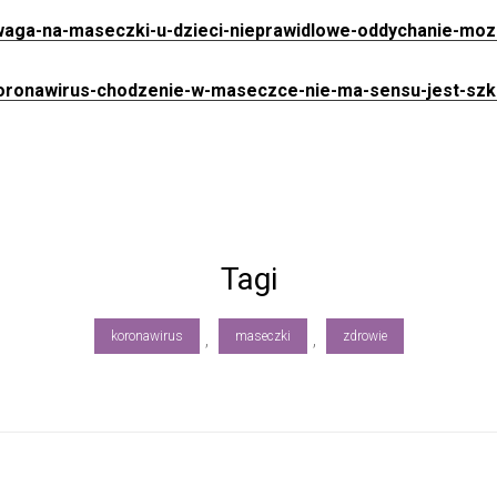
uwaga-na-maseczki-u-dzieci-nieprawidlowe-oddychanie-moz
koronawirus-chodzenie-w-maseczce-nie-ma-sensu-jest-szk
Tagi
koronawirus
maseczki
zdrowie
,
,