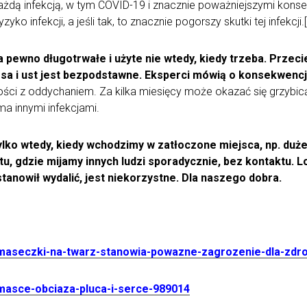
ażdą infekcją, w tym COVID-19 i znacznie poważniejszymi konsek
o infekcji, a jeśli tak, to znacznie pogorszy skutki tej infekcji.[
ewno długotrwałe i użyte nie wtedy, kiedy trzeba. Przecie
sa i ust jest bezpodstawne. Eksperci mówią o konsekwencja
udności z oddychaniem. Za kilka miesięcy może okazać się grzybi
a innymi infekcjami.
lko wtedy, kiedy wchodzimy w zatłoczone miejsca, np. du
u, gdzie mijamy innych ludzi sporadycznie, bez kontaktu. L
tanowił wydalić, jest niekorzystne. Dla naszego dobra.
/maseczki-na-twarz-stanowia-powazne-zagrozenie-dla-zdr
-masce-obciaza-pluca-i-serce-989014