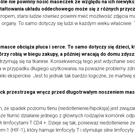
góle nie powinny nosić maseczek ze względu na ich niewyks
ształtowania układu oddechowego może się z różnych przycz
ropem, starsi ludzie również powinni mieć możliwość zdjęcia m
organy. To samo dotyczy się ludzi w każdym wieku właściwie. 
masce obciąża płuca i serce. To samo dotyczy się dzieci, k
órzy robią w biegu zakupy, a później wracają do domu zdysz
trzymują się na tkaninie. Konsekwencją tego jest wdychanie sw
, a w przypadku długiego użytkowania, na poważne problemy zd
linki eksperckie. Jest to jednak tak bardzo logiczne, że martwię
ylock przestrzega wręcz przed długotrwałym noszeniem ma
, że spadek poziomu tlenu (niedotlenienie/hipoksja) jest związ
może tłumić działanie jednego z głównych rodzajów komórek o
h limfocytami T CD4 +. Dzieje się tak, ponieważ niedotlenienie
1 (HIF-1), który hamuje limfocyty T i stymuluje silne limfocyty