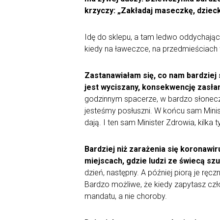
krzyczy: „Zakładaj maseczkę, dzieck
Idę do sklepu, a tam ledwo oddychające
kiedy na ławeczce, na przedmieściach w
Zastanawiałam się, co nam bardziej
jest wyciszany, konsekwencję zasłani
godzinnym spacerze, w bardzo słoneczn
jesteśmy posłuszni. W końcu sam Mini
dają. I ten sam Minister Zdrowia, kilka 
Bardziej niż zarażenia się koronawi
miejscach, gdzie ludzi ze świecą szu
dzień, następny. A później piorą je ręc
Bardzo możliwe, że kiedy zapytasz czło
mandatu, a nie choroby.