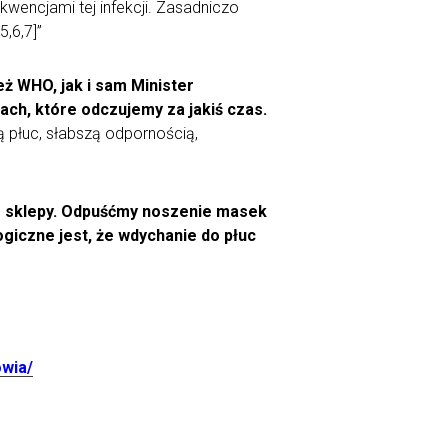
wencjami tej infekcji. Zasadniczo
5,6,7]”
ż WHO, jak i sam Minister
ch, które odczujemy za jakiś czas.
cą płuc, słabszą odpornością,
że sklepy. Odpuśćmy noszenie masek
ogiczne jest, że wdychanie do płuc
owia/