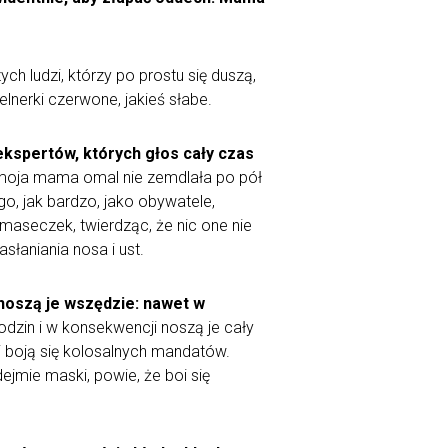
ch ludzi, którzy po prostu się duszą,
lnerki czerwone, jakieś słabe.
kspertów, których głos cały czas
moja mama omal nie zemdlała po pół
, jak bardzo, jako obywatele,
aseczek, twierdząc, że nic one nie
słaniania nosa i ust.
 noszą je wszędzie: nawet w
odzin i w konsekwencji noszą je cały
i i boją się kolosalnych mandatów.
ejmie maski, powie, że boi się