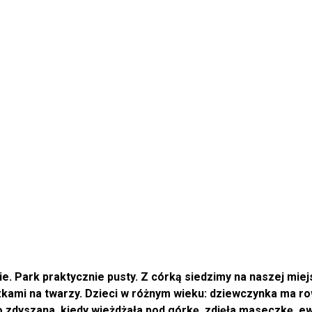
e. Park praktycznie pusty. Z córką siedzimy na naszej mie
ami na twarzy. Dzieci w różnym wieku: dziewczynka ma rower
 zdyszana, kiedy wjeżdżała pod górkę, zdjęła maseczkę, e