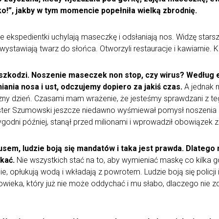
o!”, jakby w tym momencie popełniła wielką zbrodnię.
 ekspedientki uchylają maseczkę i odsłaniają nos. Widzę starszy
ystawiają twarz do słońca. Otworzyli restauracje i kawiarnie. Ke
 szkodzi. Noszenie maseczek non stop, czy wirus? Według e
ania nosa i ust, odczujemy dopiero za jakiś czas.
A jednak 
y dzień. Czasami mam wrażenie, że jesteśmy sprawdzani z tego
ster Szumowski jeszcze niedawno wyśmiewał pomysł noszenia m
tygodni później, stanął przed milionami i wprowadził obowiązek za
rusem, ludzie boją się mandatów i taka jest prawda. Dlatego
kać.
Nie wszystkich stać na to, aby wymieniać maskę co kilka g
znie, opłukują wodą i wkładają z powrotem. Ludzie boją się policj
wieka, który już nie może oddychać i mu słabo, dlaczego nie zd