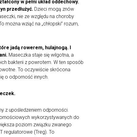
ztałcony w pełni układ oddechowy.
yn przedłużyć.
Dzieci mogą znów
aseczki, nie ze względu na choroby
To można wziąć na „chłopski” rozum,
tóre jadą rowerem, hulajnogą. I
ani.
Maseczka staje się wilgotna, a
oich bakterii z powrotem. W ten sposób
rowotne. To oczywiście skrócona
 się o odporność innych.
seczek.
any z upośledzeniem odporności.
dpornościowych wykorzystywanych do
 zwiększa poziom związku zwanego
 T regulatorowe (Treg). To