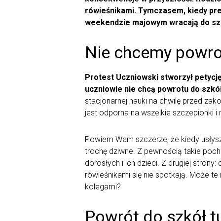
rówieśnikami. Tymczasem, kiedy pre
weekendzie majowym wracają do szk
Nie chcemy powrot
Protest Uczniowski stworzył petycję
uczniowie nie chcą powrotu do szkó
stacjonarnej nauki na chwilę przed za
jest odporna na wszelkie szczepionki
Powiem Wam szczerze, że kiedy usłysza
trochę dziwne. Z pewnością takie poc
dorosłych i ich dzieci. Z drugiej strony
rówieśnikami się nie spotkają. Może t
kolegami?
Powrót do szkół t