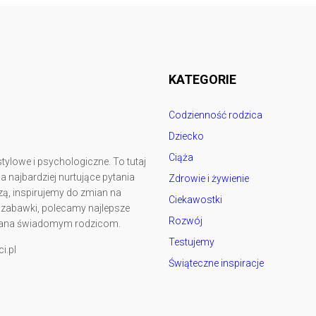
Follow @
rodzicedzieci.pl
KATEGORIE
Codzienność rodzica
Dziecko
Ciąża
tylowe i psychologiczne. To tutaj
najbardziej nurtujące pytania
Zdrowie i żywienie
ą, inspirujemy do zmian na
Ciekawostki
y zabawki, polecamy najlepsze
Rozwój
kowana świadomym rodzicom.
Testujemy
i.pl
Świąteczne inspiracje