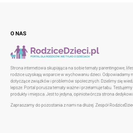
O NAS
Strona internetowa skupiająca na sobie tematy parentingowe, lifes
rodzice uzyskają wsparcie w wychowaniu dzieci. Odpowiadamy na 
dotyczące związków i problemów społecznych. Dzielimy się wiedz
lepsze. Portal porusza tematy ważne i przełamuje tabu. Testujem
produkty i miejsca. Jest to jedyna, opiniotwórcza strona dedy
Zapraszamy do pozostania z nami na dłużej. Zespół RodziceDziec