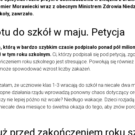
mier Morawiecki wraz z obecnym Ministrem Zdrowia Niedzie
oły, zawrzało.
u do szkół w maju. Petycja
, którą w bardzo szybkim czasie podpisało ponad pół milion
ł w tym roku szkolnym.
Ci, którzy podpisali się pod petycją, z
kończeniem roku szkolnego jest stresujące. Powołują się równie
 i może spowodować wzrost liczby zakażeń.
łam, że uczniowie klas 1-3 wracają do szkół na niecałe dwa mi
hopne działania rządu wprowadzą ponowny chaos dotyczący orga
: czy nie lepiej późno niż wcale? Niedługo wakacje. Dzieci rozjad
e niecałe dwa miesiące to świetna okazja do tego, aby znów por
uż przed zakończeniem roku 