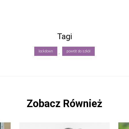
Tagi
lockdown
powrót do szkół
,
Zobacz Również