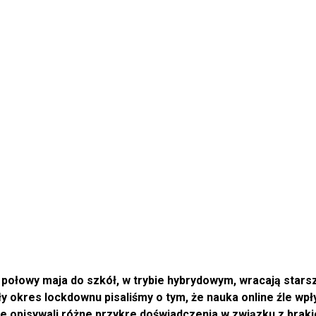
d połowy maja do szkół, w trybie hybrydowym, wracają stars
y okres lockdownu pisaliśmy o tym, że nauka online źle wpły
 opisywali różne przykre doświadczenia w związku z brakie