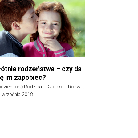
łótnie rodzeństwa – czy da
ię im zapobiec?
dzienność Rodzica
Dziecko
Rozwój
,
,
 września 2018