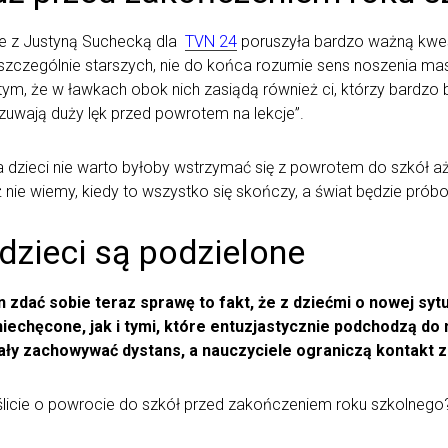
e z Justyną Suchecką dla
TVN 24
poruszyła bardzo ważną kwest
 szczególnie starszych, nie do końca rozumie sens noszenia ma
, że w ławkach obok nich zasiądą również ci, którzy bardzo bo
zuwają duży lęk przed powrotem na lekcje”.
obra dzieci nie warto byłoby wstrzymać się z powrotem do szkół
ż nie wiemy, kiedy to wszystko się skończy, a świat będzie pró
dzieci są podzielone
n zdać sobie teraz sprawę to fakt, że z dziećmi o nowej sy
zniechęcone, jak i tymi, które entuzjastycznie podchodzą do
iały zachowywać dystans, a nauczyciele ograniczą kontakt 
cie o powrocie do szkół przed zakończeniem roku szkolnego