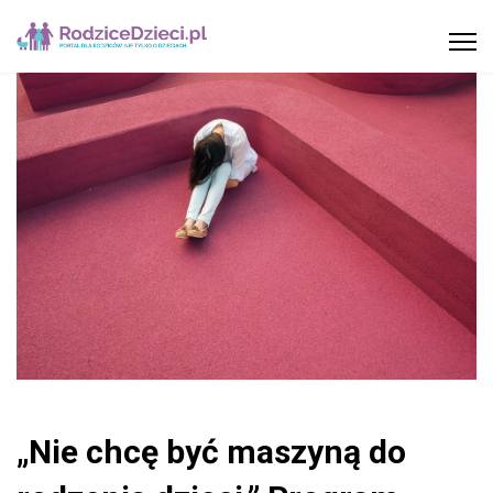
„Nie chcę być maszyną do