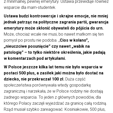
z minimalnej, pewnej emerytury. Ustawa przewiduje również
wsparcie dla mam-studentek.
Ustawa budzi kontrowersje i skrajne emocje, nie mniej
jednak patrząc na polityczne zagrania partii, gwarancja
emerytury może skłonić obywateli do pójścia do urn.
Może, chociaż wcale nie musi, bo nawet matkom się ten
pomysł po prostu nie podoba. „
Cios w kolano”,
„nieuczciwe posunięcie” czy nawet „wabik na
patologię” – to tylko niektóre określenia, jakie padają
w komentarzach pod artykułami.
W Polsce jeszcze kilka lat temu nie było wsparcia w
postaci 500 plus, a zasiłek jaki można było dostać na
dziecko, nie przekraczał 100 zł.
Duża część
społeczeństwa porównywała wtedy gospodarkę
zagraniczną i narzekała, że w Polsce rodziny nie dostają
żadnego wsparcia. To jeden z głównych powodów, dla
którego Polacy zaczęli wyjeżdżać za granicę całą rodziną.
Rząd musiał szybko zareagować. Kosiniakowie, 500 plus,