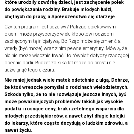
które urodziły czwórkę dzieci, jest zachęcenie polek
do powiększania rodziny. Brakuje młodych ludzi,
chętnych do pracy, a Społeczeństwo się starzeje.
Czy ten program jest uczciwy? Patrząc obiektywnym
okiem, może przysporzyć wielu kłopotów rodzicom
zachęconym tą inicjatywą. Bo Rząd może się zmienić a
wtedy (być może) wraz z nim pewne emerytury. Mówią, że
nic nie może wiecznie trwać i to również dotyczy rządzącej
obecnie partii. Budżet za kilka lat może po prostu nie
udźwignąć tego ciężaru.
Nie mniej jednak wiele matek odetchnie z ulgą. Dobrze,
że ktoś wreszcie pomyślał o rodzinach wielodzietnych.
Szkoda tylko, że to nie rozwiązuje jeszcze innych, być
może poważniejszych problemów takich jak wysokie
podatki i rosnące ceny, brak rzetelnego wsparcia dla
młodych przedsiębiorców, a nawet zbyt długie kolejki
do lekarzy, które często decydują o ludzkim zdrowiu, a
nawet życiu.