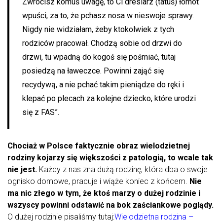
Zwrócisz komuś uwagę, to Ci dresiarz (tatuś) łomot
wpuści, za to, że pchasz nosa w nieswoje sprawy.
Nigdy nie widziałam, żeby ktokolwiek z tych
rodziców pracował. Chodzą sobie od drzwi do
drzwi, tu wpadną do kogoś się pośmiać, tutaj
posiedzą na ławeczce. Powinni zająć się
recydywą, a nie pchać takim pieniądze do ręki i
klepać po plecach za kolejne dziecko, które urodzi
się z FAS”.
Chociaż w Polsce faktycznie obraz wielodzietnej
rodziny kojarzy się większości z patologią, to wcale tak
nie jest.
Każdy z nas zna dużą rodzinę, która dba o swoje
ognisko domowe, pracuje i wiąże koniec z końcem.
Nie
ma nic złego w tym, że ktoś marzy o dużej rodzinie i
wszyscy powinni odstawić na bok zaściankowe poglądy.
O dużej rodzinie pisaliśmy tutaj:
Wielodzietna rodzina –