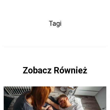
a
ce
b
Tagi
o
ok
Zobacz Również