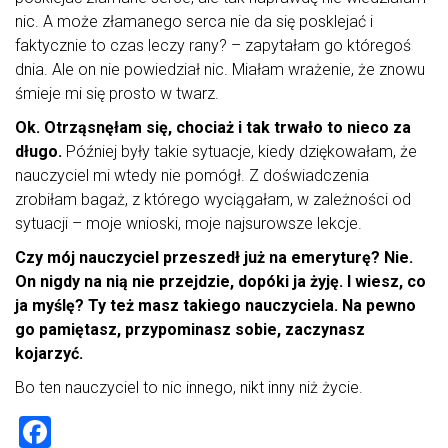
nic. A może złamanego serca nie da się posklejać i
faktycznie to czas leczy rany? – zapytałam go któregoś
dnia. Ale on nie powiedział nic. Miałam wrażenie, że znowu
śmieje mi się prosto w twarz.
Ok. Otrząsnęłam się, chociaż i tak trwało to nieco za
długo.
Później były takie sytuacje, kiedy dziękowałam, że
nauczyciel mi wtedy nie pomógł. Z doświadczenia
zrobiłam bagaż, z którego wyciągałam, w zależności od
sytuacji – moje wnioski, moje najsurowsze lekcje.
Czy mój nauczyciel przeszedł już na emeryturę? Nie.
On nigdy na nią nie przejdzie, dopóki ja żyję. I wiesz, co
ja myślę? Ty też masz takiego nauczyciela. Na pewno
go pamiętasz, przypominasz sobie, zaczynasz
kojarzyć.
Bo ten nauczyciel to nic innego, nikt inny niż życie.
F