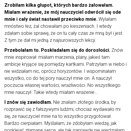
Zrobiłam kilka głupot, których bardzo żałowałam.
Miałam wrażenie, że mój nauczyciel odwrócił się ode
mnie i cały świat nastawił przeciwko mnie.
Wylałam
mnóstwo łez, żal chowałam po kieszeniach. I wtedy
zdałam sobie sprawę, że on tu cały czas ze mną był i jest.
Z tym że dał mi jedną z najsurowszych lekcji.
Przebolałam to. Poskładałam się do dorosłości.
Znów
mnie inspirował: miałam marzenia, plany, jakieś tam
ambicje kryjące się pomiędzy kartkami. Patrzyłam w niebo i
nie widziałam nic, oprócz horyzontów. I wspominałam
wszystko, co do tej pory nauczył mnie on. A nauczył
poczucia własnej wartości, wrażliwości. No wszystkiego
mnie nauczył. Takie wtedy miałam wrażenie…
I znów się zawiodłam.
Nie znałam złotego środka, by
rozprawić się z fałszywymi ludźmi, chociaż wydawało mi
się, że nauczyciel mnie na to wszystko przygotował.
Bardzo cierpiałam. Myślałam, że zdobyłam wiedzę, jak
posklejać złamane serce, ale tak naprawdę nie wiedziałam