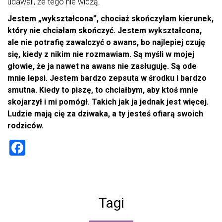
udawali, że tego nie widzą.
Jestem „wykształcona”, chociaż skończyłam kierunek,
który nie chciałam skończyć. Jestem wykształcona,
ale nie potrafię zawalczyć o awans, bo najlepiej czuję
się, kiedy z nikim nie rozmawiam. Są myśli w mojej
głowie, że ja nawet na awans nie zasługuję. Są ode
mnie lepsi. Jestem bardzo zepsuta w środku i bardzo
smutna. Kiedy to piszę, to chciałbym, aby ktoś mnie
skojarzył i mi pomógł. Takich jak ja jednak jest więcej.
Ludzie mają cię za dziwaka, a ty jesteś ofiarą swoich
rodziców.
F
a
ce
b
Tagi
o