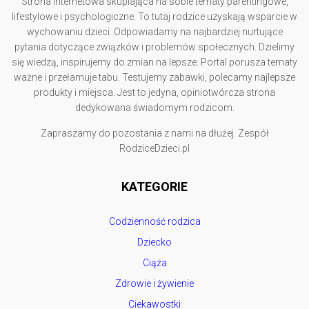
Strona internetowa skupiająca na sobie tematy parentingowe,
lifestylowe i psychologiczne. To tutaj rodzice uzyskają wsparcie w
wychowaniu dzieci. Odpowiadamy na najbardziej nurtujące
pytania dotyczące związków i problemów społecznych. Dzielimy
się wiedzą, inspirujemy do zmian na lepsze. Portal porusza tematy
ważne i przełamuje tabu. Testujemy zabawki, polecamy najlepsze
produkty i miejsca. Jest to jedyna, opiniotwórcza strona
dedykowana świadomym rodzicom.
Zapraszamy do pozostania z nami na dłużej. Zespół
RodziceDzieci.pl
KATEGORIE
Codzienność rodzica
Dziecko
Ciąża
Zdrowie i żywienie
Ciekawostki