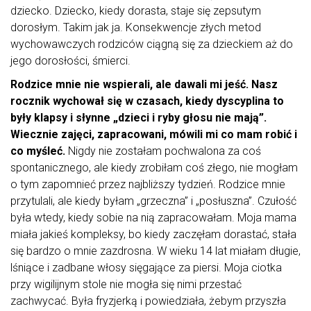
dziecko. Dziecko, kiedy dorasta, staje się zepsutym
dorosłym. Takim jak ja. Konsekwencje złych metod
wychowawczych rodziców ciągną się za dzieckiem aż do
jego dorosłości, śmierci.
Rodzice mnie nie wspierali, ale dawali mi jeść. Nasz
rocznik wychował się w czasach, kiedy dyscyplina to
były klapsy i słynne „dzieci i ryby głosu nie mają”.
Wiecznie zajęci, zapracowani, mówili mi co mam robić i
co myśleć.
Nigdy nie zostałam pochwalona za coś
spontanicznego, ale kiedy zrobiłam coś złego, nie mogłam
o tym zapomnieć przez najbliższy tydzień. Rodzice mnie
przytulali, ale kiedy byłam „grzeczna” i „posłuszna”. Czułość
była wtedy, kiedy sobie na nią zapracowałam. Moja mama
miała jakieś kompleksy, bo kiedy zaczęłam dorastać, stała
się bardzo o mnie zazdrosna. W wieku 14 lat miałam długie,
lśniące i zadbane włosy sięgające za piersi. Moja ciotka
przy wigilijnym stole nie mogła się nimi przestać
zachwycać. Była fryzjerką i powiedziała, żebym przyszła