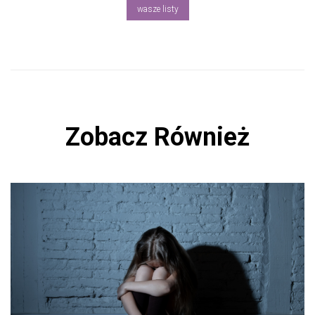
ok
wasze listy
Zobacz Również