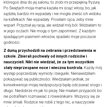
któregoś dnia do jej salonu, to zrobi mi przepiękną fryzurę.
Po Świętach moja mama kazała mi ściąć włosy, bo, jak
sądziła, bardzo mi wypadały i nie mogła znieść ich widoku
na kafelkach. Nie wypadały. Prosiłam ojca, żeby mnie
wsparł. Przyznał jej rację, ale widział mój ból. Widziałam to
w jego oczach. Nie mogę o tym zapomnieć. Z każdym
spadającym pasmem włosów, spadało moje poczucie
godności.
Z dumą przychodzili na zebrania i przedstawienia w
szkole. Zbierali pochwały od innych rodziców i
nauczycieli. Nikt nie wiedział, że za tym wszystkim
stały nieprzespane noce i wieczna kontrola.
Każdy mój
występ poprzedzały wymioty i biegunki. Nienawidziłam
pokazywać się publiczności. Wiedziałam jednak, że
konsekwencje mojej niedyspozycji będę odczuwać srogo i
długo. Niedobrze mi jak to piszę. Nie miałam przyjaciół, bo
nie potrafiłam rozmawiać z rówieśnikami. Wszyscy się ze
mnie śmiali. Rodzice nie robili z tego nic, a nauczyciele