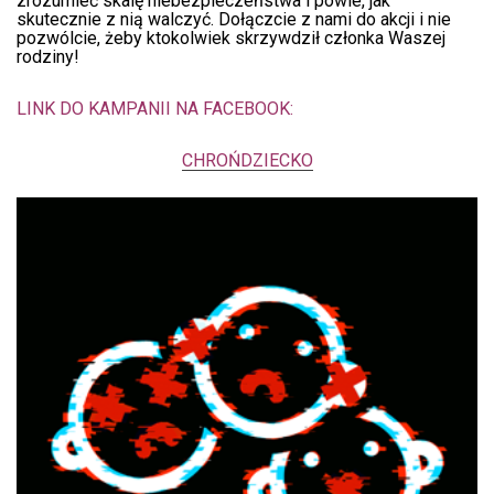
zrozumieć skalę niebezpieczeństwa i powie, jak
skutecznie z nią walczyć. Dołączcie z nami do akcji i nie
pozwólcie, żeby ktokolwiek skrzywdził członka Waszej
rodziny!
LINK DO KAMPANII NA FACEBOOK:
CHROŃDZIECKO