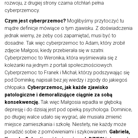
rozwoju, z drugiej strony czarna otchłań pełna
cyberprzemocy.
Czym jest cyberprzemoc?
Moglibyśmy przytoczyć tu
mądre definicje mówiące o tym zjawisku. Z doświadczenia
jednak wiemy, że żeby coś zapamiętać, musi być to
dosadne. Tak więc cyberprzemoc to Adam, który zrobił
zdjęcie Małgosi, kiedy przebierała się w szatni.
Cyberprzemoc to Weronika, która wyśmiewała się z
koleżanki na jednym z portali społecznościowych.
Cyberprzemoc to Franek i Michał, którzy podszywając się
pod Dominikę, napisali bez jej wiedzy i zgody do jakiegoś
chłopaka.
Cyberprzemoc, jak każde zjawisko
patologiczne i demoralizujące ciągnie za sobą
konsekwencję.
Tak więc Małgosia wpadła w głęboką
depresję i do dzisiaj jest pod opieką psychologa. Dominice,
po długiej walce udało się wygrać, ale musiała zmienić
miejsce zamieszkania i szkołę. Niestety, nie każdy może
poradzić sobie z pomówieniami i szykowaniem.
Gabriela,