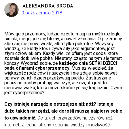
ALEKSANDRA BRODA
9 października 2018
Mówiąc o przemocy, ludzie często mają na myśli rozległe
siniaki, niegojące się blizny, a nawet złamania. O przemocy
albo się nie mówi wcale, albo tylko pokrótce. Wszyscy
wiedzą, że kiedy ktoś używa siły jako argumentów, jest
złym człowiekiem. Każdy wie, że ofiarą jest osoba, która
została dotkliwie pobita. Niestety, często na tym się temat
kończy. Wyobraź sobie, że
każdego dnia SETKI DZIECI
pada ofiarami cyberprzemocy
. Musisz wiedzieć, że
większość rodziców i nauczycieli nie zdaje sobie nawet
sprawy, że ich dzieci przeżywają piekło. Zastraszane i
poniżane osoby próbują walczyć, ale często jest to
nierówna walka, która może skończyć się tragicznie. Czym
jest cyberprzemoc?
Czy istnieje narzędzie ostrzejsze niż nóż? Istnieje
dużo takich narzędzi, ale dorośli muszą najpierw sobie
to uświadomić.
Do takich przyrządów należy również
internet. Z jednej strony kopalnia wiedzy i możliwość