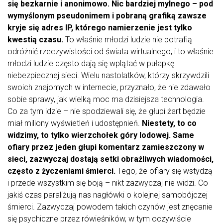
się bezkarnie i anonimowo. Nic bardziej mylnego – pod
wymyślonym pseudonimem i pobraną grafiką zawsze
kryje się adres IP, którego namierzenie jest tylko
kwestią czasu.
To właśnie młodzi ludzie nie potrafią
odróżnić rzeczywistości od świata wirtualnego, i to właśnie
młodzi ludzie często dają się wplątać w pułapkę
niebezpiecznej sieci. Wielu nastolatków, którzy skrzywdzili
swoich znajomych w internecie, przyznało, że nie zdawało
sobie sprawy, jak wielką moc ma dzisiejsza technologia.
Co za tym idzie – nie spodziewali się, że głupi żart będzie
miał miliony wyświetleń i udostępnień.
Niestety, to co
widzimy, to tylko wierzchołek góry lodowej. Same
ofiary przez jeden głupi komentarz zamieszczony w
sieci, zazwyczaj dostają setki obraźliwych wiadomości,
często z życzeniami śmierci.
Tego, że ofiary się wstydzą
i przede wszystkim się boją – nikt zazwyczaj nie widzi. Co
jakiś czas paraliżują nas nagłówki o kolejnej samobójczej
śmierci. Zazwyczaj powodem takich czynów jest znęcanie
się psychiczne przez rówieśników, w tym oczywiście