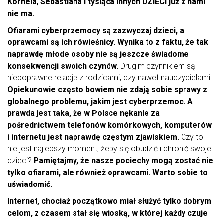
Kornela, Sebastiana i tysiąca innych DZIECI już z nami
nie ma.
Ofiarami cyberprzemocy są zazwyczaj dzieci, a
oprawcami są ich rówieśnicy. Wynika to z faktu, że tak
naprawdę młode osoby nie są jeszcze świadome
konsekwencji swoich czynów.
Drugim czynnikiem są
niepoprawne relacje z rodzicami, czy nawet nauczycielami.
Opiekunowie często bowiem nie zdają sobie sprawy z
globalnego problemu, jakim jest cyberprzemoc. A
prawda jest taka, że w Polsce nękanie za
pośrednictwem telefonów komórkowych, komputerów
i internetu jest naprawdę częstym zjawiskiem.
Czy to
nie jest najlepszy moment, żeby się obudzić i chronić swoje
dzieci?
Pamiętajmy, że nasze pociechy mogą zostać nie
tylko ofiarami, ale również oprawcami. Warto sobie to
uświadomić.
Internet, chociaż początkowo miał służyć tylko dobrym
celom, z czasem stał się wioską, w której każdy czuje