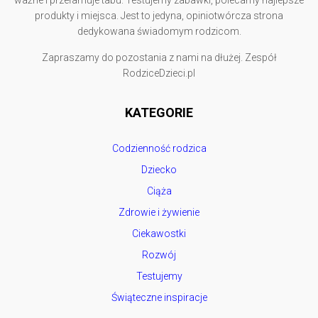
ważne i przełamuje tabu. Testujemy zabawki, polecamy najlepsze
produkty i miejsca. Jest to jedyna, opiniotwórcza strona
dedykowana świadomym rodzicom.
Zapraszamy do pozostania z nami na dłużej. Zespół
RodziceDzieci.pl
KATEGORIE
Codzienność rodzica
Dziecko
Ciąża
Zdrowie i żywienie
Ciekawostki
Rozwój
Testujemy
Świąteczne inspiracje