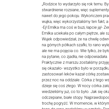
„Rodzice to wydarzyło się rok temu. B
stwardnienie rozsiane, więc suplementy
nawet do jego pokoju. Wykończeni pra
wujka, więc wykorzystaliśmy ten fakt, a
-Ej! Emilka ma coś w buzi, łapcie ją!- Z
Emilka uciekała po całym piętrze, ale sz
Wujek odpowiedział, że na chwilę odwróc
na górnych półkach szafki, to rano wyle
ale nie ma pojęcia co. Wie tylko, że był
na pytanie, co zjadła, nie odpowiadała
Praktycznie z marszu zostaliśmy przyjęc
się okazało- wszystko było w porządku.
zastosowań leków kazał córkę zostawić 
przez noc na oddziale. Córka z tego w
dzieje się coś złego. W nocy córka załat
wiedzieliśmy już, co to było. Jak się o
odczepiane, białe stopy. Najprawdopodob
trochę pogryźć. W momencie, w którym 