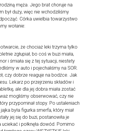
rodziną męża. Jego brat choruje na
m był duży, więc nie wchodziliśmy
dpocząć. Córka uwielbia towarzystwo
iśmy wołanie:
otwarcie, że chociaż leki trzyma tylko
letnie zgłupiał, bo coś w buzi miała,
 i śmiała się z tej sytuacji, niestety
edliśmy w auto i pojechaliśmy na SOR.
ził, czy dobrze reaguje na bodźce. Jak
esu. Lekarz po przejrzeniu składów i
etkę, ale dla jej dobra miała zostać
nieważ mogliśmy obserwować, czy nie
 który przypominał stopy. Po ustaleniach
jajka była figurka smerfa, który miał
ły jej się do buzi, postanowiła je
ła uciekać i połknęła dowód. Pomimo