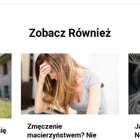
Zobacz Również
Zmęczenie
J
się
macierzyństwem? Nie
N