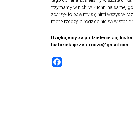
tego do rana zostaliśmy w szpitalu. R
trzymamy w nich, w kuchni na samej górz
zdarzy- to bawimy się nimi wszyscy ra
różne rzeczy, a rodzice nie są w stanie
Dziękujemy za podzielenie się histo
historiekuprzestrodze@gmail.com
F
a
ce
b
o
ok