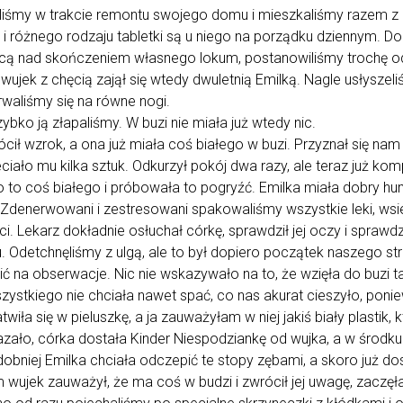
yliśmy w trakcie remontu swojego domu i mieszkaliśmy razem z 
 i różnego rodzaju tabletki są u niego na porządku dziennym. Do
cą nad skończeniem własnego lokum, postanowiliśmy trochę o
 wujek z chęcią zajął się wtedy dwuletnią Emilką. Nagle usłyszel
erwaliśmy się na równe nogi.
ybko ją złapaliśmy. W buzi nie miała już wtedy nic.
ił wzrok, a ona już miała coś białego w buzi. Przyznał się nam 
ciało mu kilka sztuk. Odkurzył pokój dwa razy, ale teraz już komp
o to coś białego i próbowała to pogryźć. Emilka miała dobry humor
. Zdenerwowani i zestresowani spakowaliśmy wszystkie leki, wsi
i. Lekarz dokładnie osłuchał córkę, sprawdził jej oczy i sprawd
 Odetchnęliśmy z ulgą, ale to był dopiero początek naszego str
na obserwacje. Nic nie wskazywało na to, że wzięła do buzi tabl
szystkiego nie chciała nawet spać, co nas akurat cieszyło, po
wiła się w pieluszkę, a ja zauważyłam w niej jakiś biały plastik,
kazało, córka dostała Kinder Niespodziankę od wujka, a w środku 
niej Emilka chciała odczepić te stopy zębami, a skoro już dosta
wujek zauważył, że ma coś w budzi i zwrócił jej uwagę, zaczę