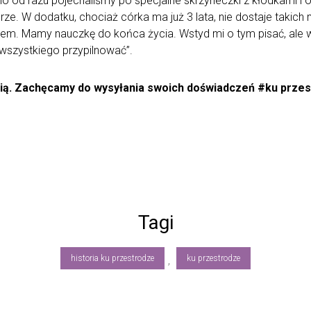
ano od razu pojechaliśmy po specjalne skrzyneczki z kłódkami 
e. W dodatku, chociaż córka ma już 3 lata, nie dostaje takich m
zem. Mamy nauczkę do końca życia. Wstyd mi o tym pisać, ale 
 wszystkiego przypilnować”.
rią. Zachęcamy do wysyłania swoich doświadczeń #ku przes
Tagi
historia ku przestrodze
ku przestrodze
,