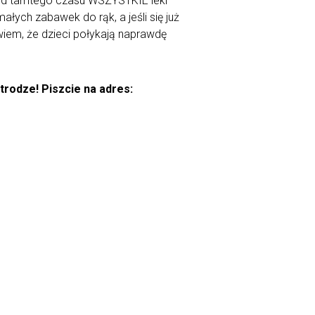
i od tamtego czasu WSZYSTKIE leki
ałych zabawek do rąk, a jeśli się już
wiem, że dzieci połykają naprawdę
trodze! Piszcie na adres: