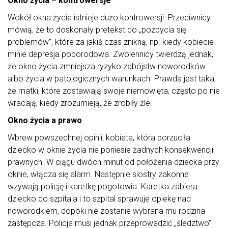
Okno życia – kontrowersje
Wokół okna życia istnieje dużo kontrowersji. Przeciwnicy
mówią, że to doskonały pretekst do „pozbycia się
problemów”, które za jakiś czas znikną, np. kiedy kobiecie
minie depresja poporodowa. Zwolennicy twierdzą jednak,
że okno życia zmniejsza ryzyko zabójstw noworodków
albo życia w patologicznych warunkach. Prawda jest taka,
że matki, które zostawiają swoje niemowlęta, często po nie
wracają, kiedy zrozumieją, że zrobiły źle.
Okno życia a prawo
Wbrew powszechnej opinii, kobieta, która porzuciła
dziecko w oknie życia nie poniesie żadnych konsekwencji
prawnych. W ciągu dwóch minut od położenia dziecka przy
oknie, włącza się alarm. Następnie siostry zakonne
wzywają policję i karetkę pogotowia. Karetka zabiera
dziecko do szpitala i to szpital sprawuje opiekę nad
noworodkiem, dopóki nie zostanie wybrana mu rodzina
zastępcza. Policja musi jednak przeprowadzić „śledztwo” i