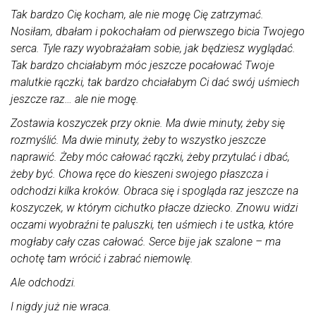
Tak bardzo Cię kocham, ale nie mogę Cię zatrzymać.
Nosiłam, dbałam i pokochałam od pierwszego bicia Twojego
serca. Tyle razy wyobrażałam sobie, jak będziesz wyglądać.
Tak bardzo chciałabym móc jeszcze pocałować Twoje
malutkie rączki, tak bardzo chciałabym Ci dać swój uśmiech
jeszcze raz… ale nie mogę.
Zostawia koszyczek przy oknie. Ma dwie minuty, żeby się
rozmyślić. Ma dwie minuty, żeby to wszystko jeszcze
naprawić. Żeby móc całować rączki, żeby przytulać i dbać,
żeby być. Chowa ręce do kieszeni swojego płaszcza i
odchodzi kilka kroków. Obraca się i spogląda raz jeszcze na
koszyczek, w którym cichutko płacze dziecko. Znowu widzi
oczami wyobraźni te paluszki, ten uśmiech i te ustka, które
mogłaby cały czas całować. Serce bije jak szalone – ma
ochotę tam wrócić i zabrać niemowlę.
Ale odchodzi.
I nigdy już nie wraca.