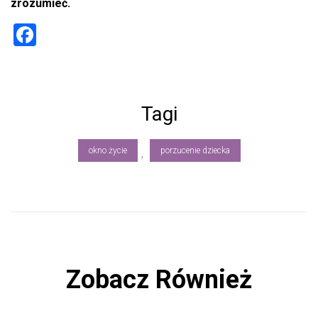
zrozumieć.
F
a
ce
b
Tagi
o
ok
okno życie
porzucenie dziecka
,
Zobacz Również