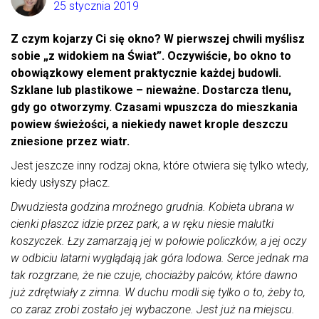
25 stycznia 2019
Z czym kojarzy Ci się okno? W pierwszej chwili myślisz
sobie „z widokiem na Świat”. Oczywiście, bo okno to
obowiązkowy element praktycznie każdej budowli.
Szklane lub plastikowe – nieważne. Dostarcza tlenu,
gdy go otworzymy. Czasami wpuszcza do mieszkania
powiew świeżości, a niekiedy nawet krople deszczu
zniesione przez wiatr.
Jest jeszcze inny rodzaj okna, które otwiera się tylko wtedy,
kiedy usłyszy płacz.
Dwudziesta godzina mroźnego grudnia. Kobieta ubrana w
cienki płaszcz idzie przez park, a w ręku niesie malutki
koszyczek. Łzy zamarzają jej w połowie policzków, a jej oczy
w odbiciu latarni wyglądają jak góra lodowa. Serce jednak ma
tak rozgrzane, że nie czuje, chociażby palców, które dawno
już zdrętwiały z zimna. W duchu modli się tylko o to, żeby to,
co zaraz zrobi zostało jej wybaczone. Jest już na miejscu.