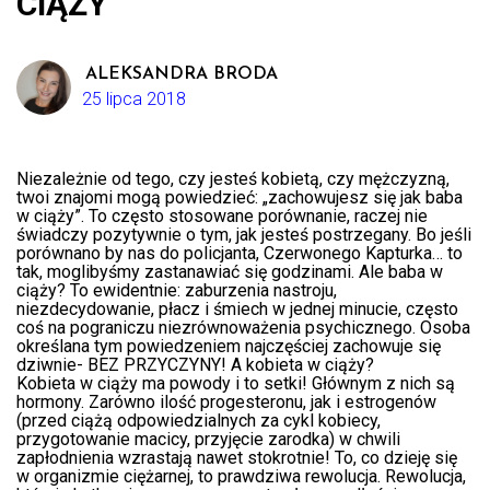
CIĄŻY
ALEKSANDRA BRODA
25 lipca 2018
Niezależnie od tego, czy jesteś kobietą, czy mężczyzną,
twoi znajomi mogą powiedzieć: „zachowujesz się jak baba
w ciąży”. To często stosowane porównanie, raczej nie
świadczy pozytywnie o tym, jak jesteś postrzegany. Bo jeśli
porównano by nas do policjanta, Czerwonego Kapturka… to
tak, moglibyśmy zastanawiać się godzinami. Ale baba w
ciąży? To ewidentnie: zaburzenia nastroju,
niezdecydowanie, płacz i śmiech w jednej minucie, często
coś na pograniczu niezrównoważenia psychicznego. Osoba
określana tym powiedzeniem najczęściej zachowuje się
dziwnie- BEZ PRZYCZYNY! A kobieta w ciąży?
Kobieta w ciąży ma powody i to setki! Głównym z nich są
hormony. Zarówno ilość progesteronu, jak i estrogenów
(przed ciążą odpowiedzialnych za cykl kobiecy,
przygotowanie macicy, przyjęcie zarodka) w chwili
zapłodnienia wzrastają nawet stokrotnie! To, co dzieję się
w organizmie ciężarnej, to prawdziwa rewolucja. Rewolucja,