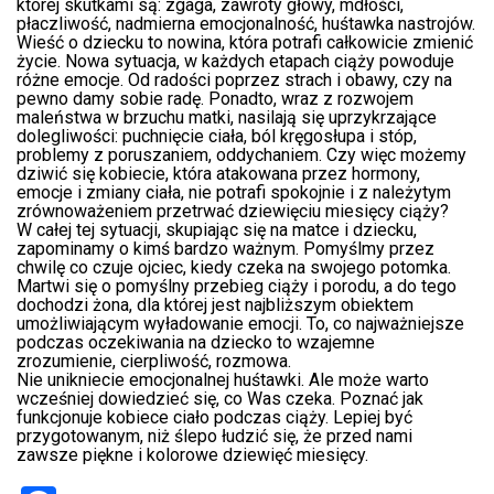
której skutkami są: zgaga, zawroty głowy, mdłości,
płaczliwość, nadmierna emocjonalność, huśtawka nastrojów.
Wieść o dziecku to nowina, która potrafi całkowicie zmienić
życie. Nowa sytuacja, w każdych etapach ciąży powoduje
różne emocje. Od radości poprzez strach i obawy, czy na
pewno damy sobie radę. Ponadto, wraz z rozwojem
maleństwa w brzuchu matki, nasilają się uprzykrzające
dolegliwości: puchnięcie ciała, ból kręgosłupa i stóp,
problemy z poruszaniem, oddychaniem. Czy więc możemy
dziwić się kobiecie, która atakowana przez hormony,
emocje i zmiany ciała, nie potrafi spokojnie i z należytym
zrównoważeniem przetrwać dziewięciu miesięcy ciąży?
W całej tej sytuacji, skupiając się na matce i dziecku,
zapominamy o kimś bardzo ważnym. Pomyślmy przez
chwilę co czuje ojciec, kiedy czeka na swojego potomka.
Martwi się o pomyślny przebieg ciąży i porodu, a do tego
dochodzi żona, dla której jest najbliższym obiektem
umożliwiającym wyładowanie emocji. To, co najważniejsze
podczas oczekiwania na dziecko to wzajemne
zrozumienie, cierpliwość, rozmowa.
Nie unikniecie emocjonalnej huśtawki. Ale może warto
wcześniej dowiedzieć się, co Was czeka. Poznać jak
funkcjonuje kobiece ciało podczas ciąży. Lepiej być
przygotowanym, niż ślepo łudzić się, że przed nami
zawsze piękne i kolorowe dziewięć miesięcy.