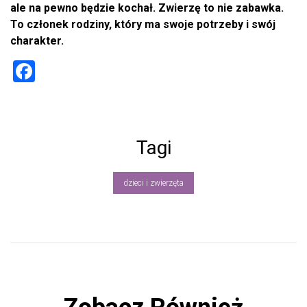
ale na pewno będzie kochał. Zwierzę to nie zabawka.
To członek rodziny, który ma swoje potrzeby i swój
charakter.
F
a
ce
b
Tagi
o
ok
dzieci i zwierzęta