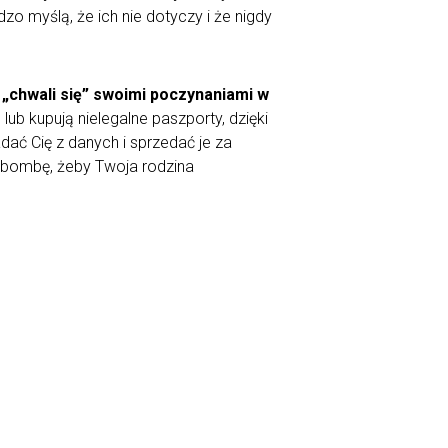
rdzo myślą, że ich nie dotyczy i że nigdy
 „chwali się” swoimi poczynaniami w
b kupują nielegalne paszporty, dzięki
adać Cię z danych i sprzedać je za
je bombę, żeby Twoja rodzina