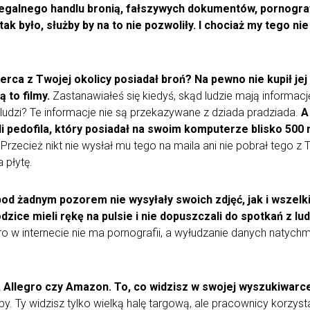
egalnego handlu bronią, fałszywych dokumentów, pornografii
tak było, służby by na to nie pozwoliły. I chociaż my tego ni
rca z Twojej okolicy posiadał broń? Na pewno nie kupił jej
ą to filmy.
Zastanawiałeś się kiedyś, skąd ludzie mają informac
 ludzi? Te informacje nie są przekazywane z dziada pradziada.
A
li pedofila, który posiadał na swoim komputerze blisko 500
Przecież nikt nie wysłał mu tego na maila ani nie pobrał tego z T
 płytę.
i pod żadnym pozorem nie wysyłały swoich zdjęć, jak i wszel
dzice mieli rękę na pulsie i nie dopuszczali do spotkań z l
 w internecie nie ma pornografii, a wyłudzanie danych natychmi
 Allegro czy Amazon. To, co widzisz w swojej wyszukiwarce, 
y. Ty widzisz tylko wielką halę targową, ale pracownicy korzysta