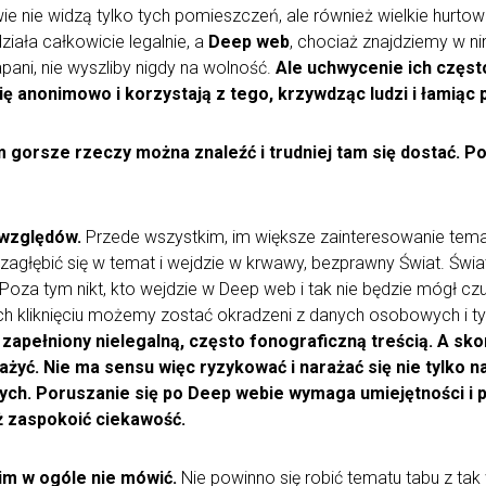
ie nie widzą tylko tych pomieszczeń, ale również wielkie hurtow
ziała całkowicie legalnie, a
Deep web
, chociaż znajdziemy w ni
pani, nie wyszliby nigdy na wolność.
Ale uchwycenie ich częst
się anonimowo i korzystają z tego, krzywdząc ludzi i łamiąc 
m gorsze rzeczy można znaleźć i trudniej tam się dostać. Po
 względów.
Przede wszystkim, im większe zainteresowanie tem
głębić się w temat i wejdzie w krwawy, bezprawny Świat. Świat
oza tym nikt, kto wejdzie w Deep web i tak nie będzie mógł czu
órych kliknięciu możemy zostać okradzeni z danych osobowych i 
zapełniony nielegalną, często fonograficzną treścią. A sko
ażyć.
Nie ma sensu więc ryzykować i narażać się nie tylko n
ch. Poruszanie się po Deep webie wymaga umiejętności i p
ż zaspokoić ciekawość.
nim w ogóle nie mówić.
Nie powinno się robić tematu tabu z tak 