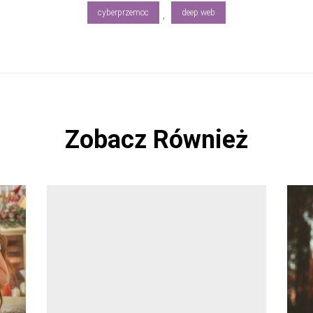
cyberprzemoc
deep web
,
Zobacz Również