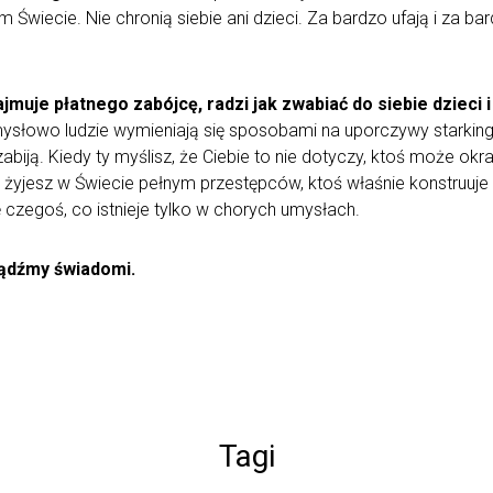
ym Świecie. Nie chronią siebie ani dzieci. Za bardzo ufają i za ba
je płatnego zabójcę, radzi jak zwabiać do siebie dzieci i
słowo ludzie wymieniają się sposobami na uporczywy starking lu
biją. Kiedy ty myślisz, że Ciebie to nie dotyczy, ktoś może okr
nie żyjesz w Świecie pełnym przestępców, ktoś właśnie konstruu
 czegoś, co istnieje tylko w chorych umysłach.
bądźmy świadomi.
Tagi