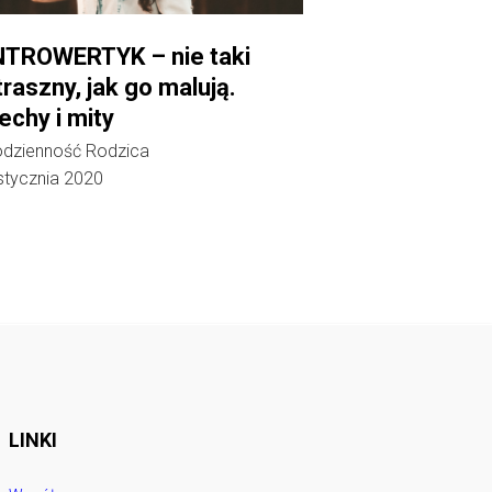
NTROWERTYK – nie taki
traszny, jak go malują.
echy i mity
dzienność Rodzica
stycznia 2020
LINKI