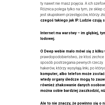
ty nawet nie masz pojęcia. A ich szefow
Różnica polega tylko na tym, że sklep d
jest skupiskiem przestępców, którzy zła
czegoś takiego jak IP. Ludzie czują 
Internet ma warstwy – im głębiej, ty
lodowej.
O Deep webie mało mówi się z kilku
prawdopodobieństwo, że ktoś zechce za
sposób postrzegania pewnych rzeczy. P
hakerów, którzy wysyłają linki, po kt
komputer, albo telefon może zostać 
wtedy organy śledcze mogą to zauw
również zhakowanie danych osobowy
można sobie bardziej zaszkodzić, ni
Ale to nie znaczy, że powinno się o 