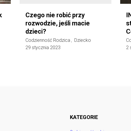
k
Czego nie robić przy
I
rozwodzie, jeśli macie
s
dzieci?
C
Codzienność Rodzica
Dziecko
Co
,
29 stycznia 2023
2 
Follow @
rodzicedzieci.pl
KATEGORIE