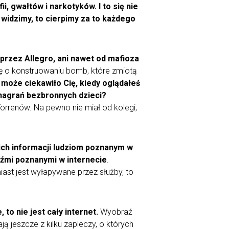
, gwałtów i narkotyków. I to się nie
e widzimy, to cierpimy za to każdego
 przez Allegro, ani nawet od mafioza
ję o konstruowaniu bomb, które zmiotą
 może ciekawiło Cię, kiedy oglądałeś
 nagrań bezbronnych dzieci?
orrenów
. Na pewno nie miał od kolegi,
kich informacji ludziom poznanym w
udźmi poznanymi w internecie
.
ast jest wyłapywane przez służby, to
to nie jest cały internet.
Wyobraź
ją jeszcze z kilku zapleczy, o których