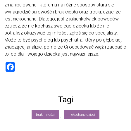
zmanipulowane i któremu na różne sposoby stara się
wynagrodzić surowość i brak ciepła oraz troski, czuje, że
jest niekochane. Dlatego, jeśli z jakichkolwiek powodów
czujesz, że nie kochasz swojego dziecka lub że nie
potrafisz okazywać tej miłości, zgłoś się do specjalisty.
Może to być psycholog lub psychiatra, który po głębokiej,
znaczącej analizie, pomorze Ci odbudować więź i zadbać o
to, co dla Twojego dziecka jest najważniejsze.
F
a
ce
b
Tagi
o
ok
brak miłości
niekochane dzieci
,