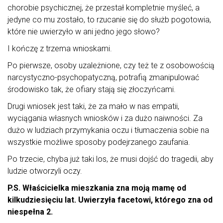
chorobie psychicznej, że przestał kompletnie myśleć, a
jedyne co mu zostało, to rzucanie się do służb pogotowia,
które nie uwierzyło w ani jedno jego słowo?
I kończę z trzema wnioskami.
Po pierwsze, osoby uzależnione, czy też te z osobowością
narcystyczno-psychopatyczną, potrafią zmanipulować
środowisko tak, że ofiary stają się złoczyńcami.
Drugi wniosek jest taki, że za mało w nas empatii,
wyciągania własnych wniosków i za dużo naiwności. Za
dużo w ludziach przymykania oczu i tłumaczenia sobie na
wszystkie możliwe sposoby podejrzanego zaufania.
Po trzecie, chyba już taki los, że musi dojść do tragedii, aby
ludzie otworzyli oczy.
P.S. Właścicielka mieszkania zna moją mamę od
kilkudziesięciu lat. Uwierzyła facetowi, którego zna od
niespełna 2.