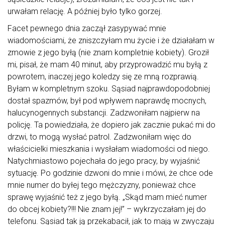
urwałam relację. A później było tylko gorzej.
Facet pewnego dnia zaczął zasypywać mnie
wiadomościami, że zniszczyłam mu życie i że działałam w
zmowie z jego byłą (nie znam kompletnie kobiety). Groził
mi, pisał, że mam 40 minut, aby przyprowadzić mu byłą z
powrotem, inaczej jego koledzy się ze mną rozprawią.
Byłam w kompletnym szoku. Sąsiad najprawdopodobniej
dostał spazmów, był pod wpływem naprawdę mocnych,
halucynogennych substancji. Zadzwoniłam najpierw na
policję. Ta powiedziała, że dopiero jak zacznie pukać mi do
drzwi, to mogą wysłać patrol. Zadzwoniłam więc do
właścicielki mieszkania i wysłałam wiadomości od niego.
Natychmiastowo pojechała do jego pracy, by wyjaśnić
sytuację. Po godzinie dzwoni do mnie i mówi, że chce ode
mnie numer do byłej tego mężczyzny, ponieważ chce
sprawę wyjaśnić też z jego byłą. „Skąd mam mieć numer
do obcej kobiety?!!! Nie znam jej!” – wykrzyczałam jej do
telefonu. Sąsiad tak ją przekabacił, jak to mają w zwyczaju