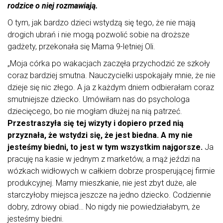
rodzice o niej rozmawiają.
O tym, jak bardzo dzieci wstydzą się tego, że nie mają
drogich ubrań i nie mogą pozwolić sobie na droższe
gadżety, przekonała się Mama 9-letniej Oli.
„Moja córka po wakacjach zaczęła przychodzić ze szkoły
coraz bardziej smutna. Nauczycielki uspokajały mnie, że nie
dzieje się nic złego. A ja z każdym dniem odbierałam coraz
smutniejsze dziecko. Umówiłam nas do psychologa
dziecięcego, bo nie mogłam dłużej na nią patrzeć.
Przestraszyła się tej wizyty i dopiero przed nią
przyznała, że wstydzi się, że jest biedna. A my nie
jesteśmy biedni, to jest w tym wszystkim najgorsze.
Ja
pracuję na kasie w jednym z marketów, a mąż jeździ na
wózkach widłowych w całkiem dobrze prosperującej firmie
produkcyjnej. Mamy mieszkanie, nie jest zbyt duże, ale
starczyłoby miejsca jeszcze na jedno dziecko. Codziennie
dobry, zdrowy obiad… No nigdy nie powiedziałabym, że
jesteśmy biedni.