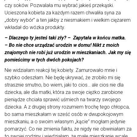
czy soków. Pozwalała mu wybrać jakieś przekąski.
Ucieszona kobieta za każdym razem chwaliła syna za
„dobry wybór” a ten jakby z niesmakiem i wielkim ciężarem
wkładał do wózka produkty.
– Dlaczego ty jesteś taki zły? – Zapytała w końcu matka.
– Bo nie chce urządzać urodzin w domu! Nikt z moich
znajomych nie robi już urodzin w mieszkaniach. Jak my się
pomieścimy w tych dwóch pokojach?
Nie widziałam reakcji tej kobiety. Zamurowało mnie i
szybko odeszłam. Nie będę ukrywać, że zrobiło mi się
strasznie smutno, bo wiem, jaki to cios… ale cios nie dla
dziecka, ale dla matki, która za swoje ciężko zarobione
pieniądze chciała sprawić uśmiech na twarzy swojego
dziecka. A z drugiej strony rozumiem trochę tego chłopca,
bo sama mieszkałam w sześć osób w dwupokojowym
mieszkaniu, a o swoim własnym „kącie” mogłam jedynie
pomarzyć. Co nie zmienia faktu, że nigdy nie obwiniałam za
to swojej rodziny i wiedziałam, że małe mieszkanie wcale