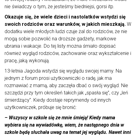
nie świadczy o tym, że jesteśmy biedniejsi, gorsi itp.
Okazuje się, że wiele dzieci i nastolatków wstydzi się
swoich rodziców oraz warunków, w jakich mieszkają.
W
dodatku wiele młodych ludzi czuje żal do rodziców, że nie
mogą sobie pozwolić na droższe gadżety, markowe
ubrania i wakacje. Do tej listy można śmiało dopisać
również wygląd rodziców, zachowanie oraz wykształcenie i
pracę, jaką wykonują.
13-letnia Jagoda wstydzi się wyglądu swojej mamy. Na
jednym z forum prosi użytkowniczki o radę, jak ma
rozmawiać z mamą, aby zaczęła dbać o swój wygląd. Nie
szczędzi przy tym określeń takich jak „spasła się”, czy „leń
śmierdzący”. Kiedy dostaje reprymendy od innych
użytkowniczek, próbuje się bronić:
– Wszyscy w szkole się ze mnie śmieją! Kiedy mama
wybiera się na wywiadówkę, wiem, że następnego dnia w
szkole będę słuchała uwag na temat jej wyglądu. Nawet inni