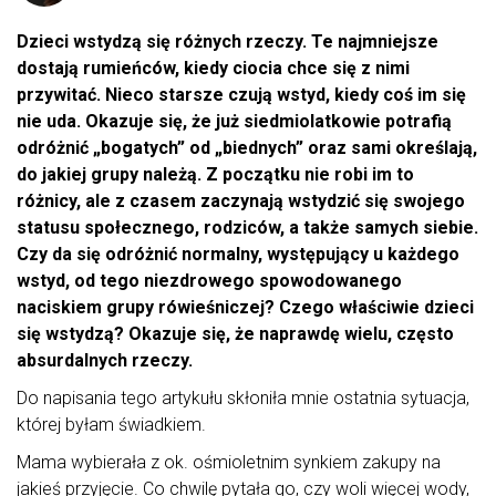
Dzieci wstydzą się różnych rzeczy. Te najmniejsze
dostają rumieńców, kiedy ciocia chce się z nimi
przywitać. Nieco starsze czują wstyd, kiedy coś im się
nie uda. Okazuje się, że już siedmiolatkowie potrafią
odróżnić „bogatych” od „biednych” oraz sami określają,
do jakiej grupy należą. Z początku nie robi im to
różnicy, ale z czasem zaczynają wstydzić się swojego
statusu społecznego, rodziców, a także samych siebie.
Czy da się odróżnić normalny, występujący u każdego
wstyd, od tego niezdrowego spowodowanego
naciskiem grupy rówieśniczej? Czego właściwie dzieci
się wstydzą? Okazuje się, że naprawdę wielu, często
absurdalnych rzeczy.
Do napisania tego artykułu skłoniła mnie ostatnia sytuacja,
której byłam świadkiem.
Mama wybierała z ok. ośmioletnim synkiem zakupy na
jakieś przyjęcie. Co chwilę pytała go, czy woli więcej wody,