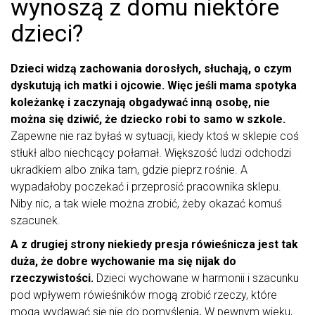
wynoszą z domu niektóre
dzieci?
Dzieci widzą zachowania dorosłych, słuchają, o czym
dyskutują ich matki i ojcowie. Więc jeśli mama spotyka
koleżankę i zaczynają obgadywać inną osobę, nie
można się dziwić, że dziecko robi to samo w szkole.
Zapewne nie raz byłaś w sytuacji, kiedy ktoś w sklepie coś
stłukł albo niechcący połamał. Większość ludzi odchodzi
ukradkiem albo znika tam, gdzie pieprz rośnie. A
wypadałoby poczekać i przeprosić pracownika sklepu.
Niby nic, a tak wiele można zrobić, żeby okazać komuś
szacunek.
A z drugiej strony niekiedy presja rówieśnicza jest tak
duża, że dobre wychowanie ma się nijak do
rzeczywistości.
Dzieci wychowane w harmonii i szacunku
pod wpływem rówieśników mogą zrobić rzeczy, które
mogą wydawać się nie do pomyślenia
.
W pewnym wieku,