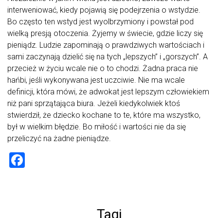
interweniować, kiedy pojawią się podejrzenia o wstydzie.
Bo często ten wstyd jest wyolbrzymiony i powstał pod
wielką presją otoczenia. Żyjemy w świecie, gdzie liczy się
pieniądz. Ludzie zapominają o prawdziwych wartościach i
sami zaczynają dzielić się na tych „lepszych” i „gorszych”. A
przecież w życiu wcale nie o to chodzi. Żadna praca nie
hańbi, jeśli wykonywana jest uczciwie. Nie ma wcale
definicji, która mówi, że adwokat jest lepszym człowiekiem
niż pani sprzątająca biura. Jeżeli kiedykolwiek ktoś
stwierdził, że dziecko kochane to te, które ma wszystko,
był w wielkim błędzie. Bo miłość i wartości nie da się
przeliczyć na żadne pieniądze.
F
a
ce
b
Tagi