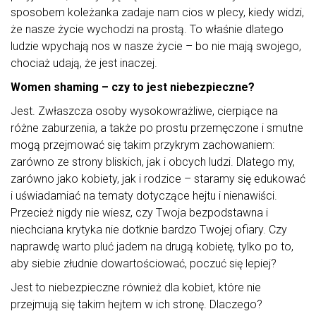
sposobem koleżanka zadaje nam cios w plecy, kiedy widzi,
że nasze życie wychodzi na prostą. To właśnie dlatego
ludzie wpychają nos w nasze życie – bo nie mają swojego,
chociaż udają, że jest inaczej.
Women shaming – czy to jest niebezpieczne?
Jest. Zwłaszcza osoby wysokowrażliwe, cierpiące na
różne zaburzenia, a także po prostu przemęczone i smutne
mogą przejmować się takim przykrym zachowaniem:
zarówno ze strony bliskich, jak i obcych ludzi. Dlatego my,
zarówno jako kobiety, jak i rodzice – staramy się edukować
i uświadamiać na tematy dotyczące hejtu i nienawiści.
Przecież nigdy nie wiesz, czy Twoja bezpodstawna i
niechciana krytyka nie dotknie bardzo Twojej ofiary. Czy
naprawdę warto pluć jadem na drugą kobietę, tylko po to,
aby siebie złudnie dowartościować, poczuć się lepiej?
Jest to niebezpieczne również dla kobiet, które nie
przejmują się takim hejtem w ich stronę. Dlaczego?