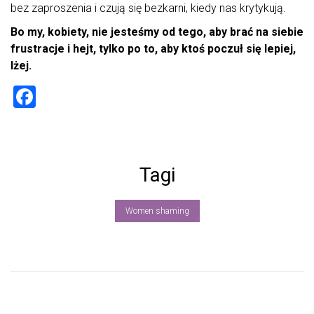
bez zaproszenia i czują się bezkarni, kiedy nas krytykują.
Bo my, kobiety, nie jesteśmy od tego, aby brać na siebie
frustracje i hejt, tylko po to, aby ktoś poczuł się lepiej,
lżej.
F
a
ce
b
Tagi
o
ok
Women shaming