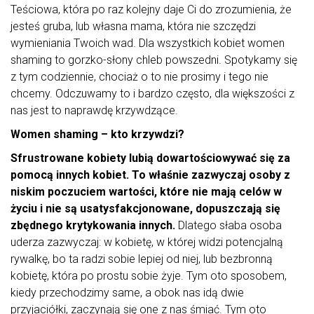
Teściowa, która po raz kolejny daje Ci do zrozumienia, że
jesteś gruba, lub własna mama, która nie szczędzi
wymieniania Twoich wad. Dla wszystkich kobiet women
shaming to gorzko-słony chleb powszedni. Spotykamy się
z tym codziennie, chociaż o to nie prosimy i tego nie
chcemy. Odczuwamy to i bardzo często, dla większości z
nas jest to naprawdę krzywdzące.
Women shaming – kto krzywdzi?
Sfrustrowane kobiety lubią dowartościowywać się za
pomocą innych kobiet. To właśnie zazwyczaj osoby z
niskim poczuciem wartości, które nie mają celów w
życiu i nie są usatysfakcjonowane, dopuszczają się
zbędnego krytykowania innych.
Dlatego słaba osoba
uderza zazwyczaj: w kobietę, w której widzi potencjalną
rywalkę, bo ta radzi sobie lepiej od niej, lub bezbronną
kobietę, która po prostu sobie żyje. Tym oto sposobem,
kiedy przechodzimy same, a obok nas idą dwie
przyjaciółki, zaczynają się one z nas śmiać. Tym oto