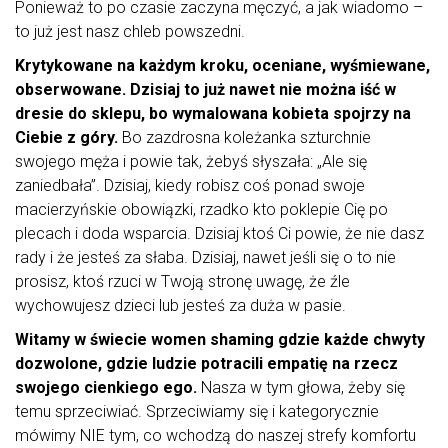
Ponieważ to po czasie zaczyna męczyć, a jak wiadomo –
to już jest nasz chleb powszedni.
Krytykowane na każdym kroku, oceniane, wyśmiewane,
obserwowane. Dzisiaj to już nawet nie można iść w
dresie do sklepu, bo wymalowana kobieta spojrzy na
Ciebie z góry.
Bo zazdrosna koleżanka szturchnie
swojego męża i powie tak, żebyś słyszała: „Ale się
zaniedbała”. Dzisiaj, kiedy robisz coś ponad swoje
macierzyńskie obowiązki, rzadko kto poklepie Cię po
plecach i doda wsparcia. Dzisiaj ktoś Ci powie, że nie dasz
rady i że jesteś za słaba. Dzisiaj, nawet jeśli się o to nie
prosisz, ktoś rzuci w Twoją stronę uwagę, że źle
wychowujesz dzieci lub jesteś za duża w pasie.
Witamy w świecie women shaming gdzie każde chwyty
dozwolone, gdzie ludzie potracili empatię na rzecz
swojego cienkiego ego.
Nasza w tym głowa, żeby się
temu sprzeciwiać. Sprzeciwiamy się i kategorycznie
mówimy NIE tym, co wchodzą do naszej strefy komfortu