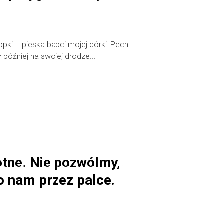
pki – pieska babci mojej córki. Pech
y później na swojej drodze...
lotne. Nie pozwólmy,
o nam przez palce.