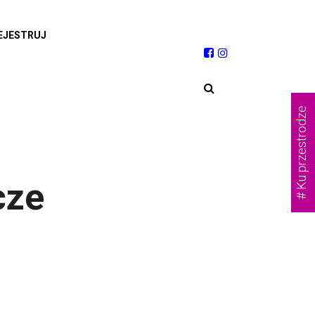
EJESTRUJ
# Ku przestrodze
cze