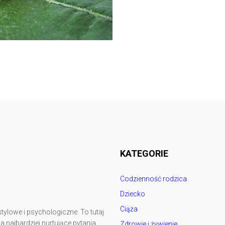
Follow @
rodzicedzieci.pl
KATEGORIE
Codzienność rodzica
Dziecko
Ciąża
tylowe i psychologiczne. To tutaj
najbardziej nurtujące pytania
Zdrowie i żywienie