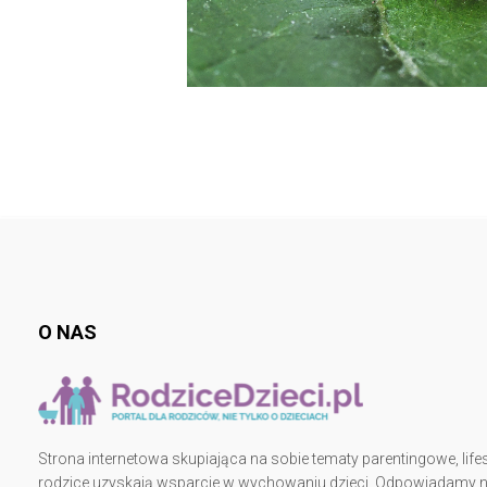
O NAS
Strona internetowa skupiająca na sobie tematy parentingowe, lifes
rodzice uzyskają wsparcie w wychowaniu dzieci. Odpowiadamy na 