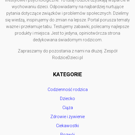
lifestylowe i psychologiczne. To tutaj rodzice uzyskają wsparcie w
wychowaniu dzieci. Odpowiadamy na najbardziej nurtujące
pytania dotyczące związków i problemów społecznych. Dzielimy
się wiedzą, inspirujemy do zmian na lepsze. Portal porusza tematy
ważne i przełamuje tabu. Testujemy zabawki, polecamy najlepsze
produkty i miejsca. Jest to jedyna, opiniotwórcza strona
dedykowana świadomym rodzicom.
Zapraszamy do pozostania z nami na dłużej. Zespół
RodziceDzieci.pl
KATEGORIE
Codzienność rodzica
Dziecko
Ciąża
Zdrowie i żywienie
Ciekawostki
Rozwój