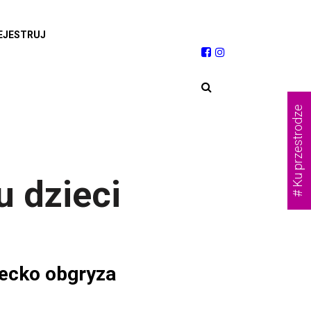
EJESTRUJ
# Ku przestrodze
u dzieci
iecko obgryza