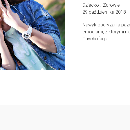
Dziecko
Zdrowie
,
29 października 2018
Nawyk obgryzania pazno
emocjami, z którymi nie
Onychofagia...
Follow @
rodzicedzieci.pl