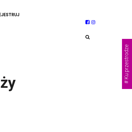
EJESTRUJ
# Ku przestrodze
ąży