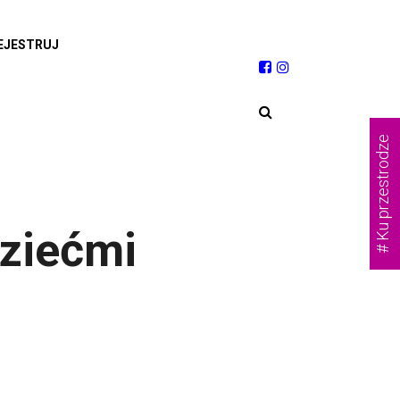
EJESTRUJ
# Ku przestrodze
dziećmi